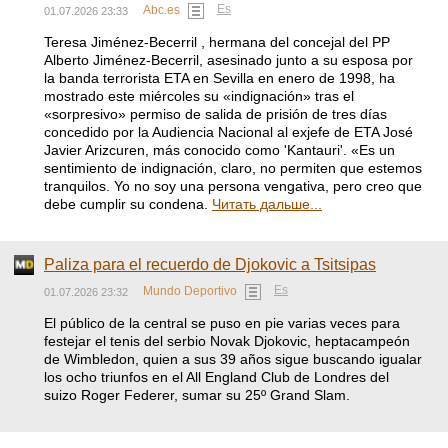
Es
Abc.es
01.07.2026 23:33
Teresa Jiménez-Becerril , hermana del concejal del PP
Alberto Jiménez-Becerril, asesinado junto a su esposa por
la banda terrorista ETA en Sevilla en enero de 1998, ha
mostrado este miércoles su «indignación» tras el
«sorpresivo» permiso de salida de prisión de tres días
concedido por la Audiencia Nacional al exjefe de ETA José
Javier Arizcuren, más conocido como 'Kantauri'. «Es un
sentimiento de indignación, claro, no permiten que estemos
tranquilos. Yo no soy una persona vengativa, pero creo que
debe cumplir su condena.
Читать дальше...
Paliza para el recuerdo de Djokovic a Tsitsipas
Es
Mundo Deportivo
01.07.2026 23:32
El público de la central se puso en pie varias veces para
festejar el tenis del serbio Novak Djokovic, heptacampeón
de Wimbledon, quien a sus 39 años sigue buscando igualar
los ocho triunfos en el All England Club de Londres del
suizo Roger Federer, sumar su 25º Grand Slam.