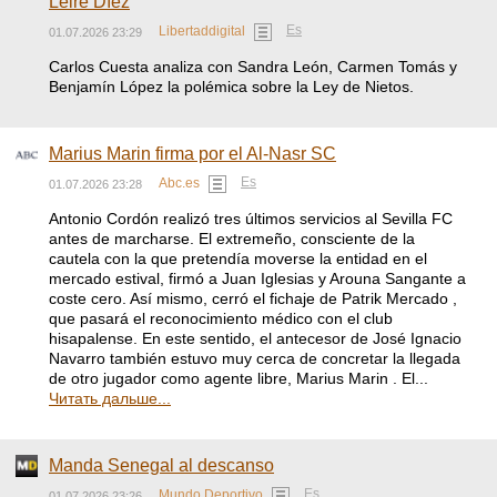
Leire Díez
Es
Libertaddigital
01.07.2026 23:29
Carlos Cuesta analiza con Sandra León, Carmen Tomás y
Benjamín López la polémica sobre la Ley de Nietos.
Marius Marin firma por el Al-Nasr SC
Es
Abc.es
01.07.2026 23:28
Antonio Cordón realizó tres últimos servicios al Sevilla FC
antes de marcharse. El extremeño, consciente de la
cautela con la que pretendía moverse la entidad en el
mercado estival, firmó a Juan Iglesias y Arouna Sangante a
coste cero. Así mismo, cerró el fichaje de Patrik Mercado ,
que pasará el reconocimiento médico con el club
hisapalense. En este sentido, el antecesor de José Ignacio
Navarro también estuvo muy cerca de concretar la llegada
de otro jugador como agente libre, Marius Marin . El...
Читать дальше...
Manda Senegal al descanso
Es
Mundo Deportivo
01.07.2026 23:26