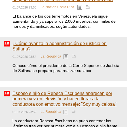
Es
La Nacion Costa Rica
01.07.2026 23:55
El balance de los dos terremotos en Venezuela sigue
aumentando y ya supera los 2.000 muertos, con miles de
heridos y damnificados, según autoridades.
¿Cómo avanza la administración de justicia en
Sullana?
Es
La Republica
01.07.2026 23:54
Conoce cómo el presidente de la Corte Superior de Justicia
de Sullana se prepara para realizar su labor.
Esposo e hijo de Rebeca Escribens aparecen por
primera vez en televisión y hacen llorar a la
conductora con emotivo mensaje: "Soy muy celosa"
Es
La Republica
01.07.2026 23:52
La conductora Rebeca Escribens no pudo contener las
lágrimas tras ver por primera vez a su esposo e hijo frente