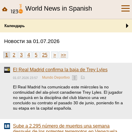
World News in Spanish
Календарь
Новости за 01.07.2026
1
2
3
4
5
25
>
>>
El Real Madrid confirma la baja de Trey Lyles
Es
Mundo Deportivo
01.07.2026 23:57
El Real Madrid ha comunicado este miércoles la no
continuidad del ala-pívot canadiense Trey Lyles. El jugador
no seguirá en la disciplina del club blanco una vez
concluido su contrato el pasado 30 de junio, poniendo fin a
su etapa en la capital española.
Sube a 2.295 número de muertos una semana
después de los potentes terremotos en Venezuela