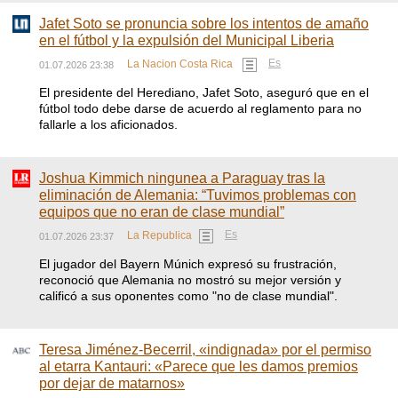
Jafet Soto se pronuncia sobre los intentos de amaño
en el fútbol y la expulsión del Municipal Liberia
Es
La Nacion Costa Rica
01.07.2026 23:38
El presidente del Herediano, Jafet Soto, aseguró que en el
fútbol todo debe darse de acuerdo al reglamento para no
fallarle a los aficionados.
Joshua Kimmich ningunea a Paraguay tras la
eliminación de Alemania: “Tuvimos problemas con
equipos que no eran de clase mundial”
Es
La Republica
01.07.2026 23:37
El jugador del Bayern Múnich expresó su frustración,
reconoció que Alemania no mostró su mejor versión y
calificó a sus oponentes como "no de clase mundial".
Teresa Jiménez-Becerril, «indignada» por el permiso
al etarra Kantauri: «Parece que les damos premios
por dejar de matarnos»