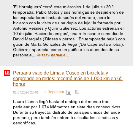
'El Hormiguero’ cerró este miércoles 1 de julio su 20.ª
temporada. Pablo Motos y sus hormigas se despidieron de
los espectadores hasta después del verano, pero lo
hicieron con la visita de una dupla de lujo: la formada por
Antonio Resines y Quim Gutiérrez. Los actores estrenan el
10 de julio ‘Haciendo amigos’, una refrescante comedia de
David Marqués (‘Dioses y perros’, ‘En temporada baja’) con
guion de Marta González de Vega (‘De Caperucita a loba’).
Gutiérrez aparecía, como un guiño a los atuendos de su
personaje...
Читать дальше...
Peruana viajó de Lima a Cusco en bicicleta y
sorprende en redes: recorrió más de 1.000 km en 65
horas
Es
La Republica
01.07.2026 23:48
Laura Llanos llegó hasta el ombligo del mundo tras
pedalear por 1.074 kilómetros en siete días consecutivos.
Durante su trayecto, disfrutó de paisajes únicos del ande
peruano, pero también enfrentó dificultades climáticas y
geográficas.