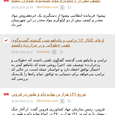
کشف بیش از ۲ کیلوگرم مواد بسته‌بندی شده در پیشوا
Fa
Mehrnews.com
20.05.2026 12:23
پیشوا- فرمانده انتظامی پیشوا از دستگیری یک خردهفروش مواد
مخدر و کشف بیش از دو کیلوگرم مواد مخدر در این شهرستان
خبر داد.
ادعای کانال ۱۲: ترامپ و نتانیاهو شب گذشته گفت‌وگوی
تلفنی «طولانی و پر حرارت» داشتند
Fa
Entekhab
20.05.2026 12:22
ترامپ و نتانیاهو شب گذشته گفتگوی تلفنی داشتند که «طولانی و
پرحرارت» توصیف شد. اخیراً روشن شده که نتانیاهو کمتر به
احتمال توافق اعتقاد دارد و خواستار حمله است، در حالی که
ترامپ می‌خواهد برای دستیابی به توافق، تمام راه‌ها را یک‌به‌یک
بررسی کند.
توزیع ۱۴۶ هزار تن نهاده دام و طیور در قزوین
Fa
Mehrnews.com
20.05.2026 12:21
قزوین- رئیس سازمان جهاد کشاورزی قزوین گفت: از آغاز جنگ
رمضان تا به امروز ۱۴۶ هزار و ۴۷۰ تن انواع نهاده دام و طیور در