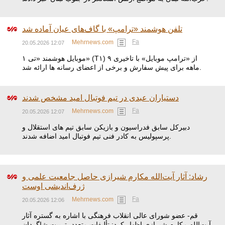
تلفن هوشمند «ترامپ» با گاف‌های عیان آماده شد
Fa
Mehrnews.com
20.05.2026 12:07
موبایل هوشمند «تی ۱» (T۱) از «ترامپ موبایل» با تاخیری ۹
ماهه برای پیش سفارش و برخی از اعضای رسانه ها ارائه شد.
دستیاران عبدی در تیم فوتبال امید مشخص شدند
Fa
Mehrnews.com
20.05.2026 12:07
دبیرکل سابق فدراسیون و بازیکن سابق تیم های استقلال و
پرسپولیس به کادر فنی تیم فوتبال امید اضافه شدند.
رشاد: آثار آیت‌الله مکارم شیرازی حاصل جامعیت علمی و
ژرف‌اندیشی اوست
Fa
Mehrnews.com
20.05.2026 12:06
قم- عضو شورای عالی انقلاب فرهنگی با اشاره به گستره آثار
آیت‌الله مکارم شیرازی اظهار کرد: تألیفات متعدد، تربیت شاگردان