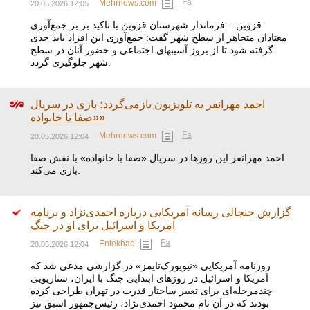
Fa
Mehrnews.com
20.05.2026 12:05
قزوین – فرماندار شهرستان قزوین با تاکید بر بر جمع‌آوری
معتادان متجاهر از سطح شهر گفت: جمع‌آوری این افراد باید جدی
گرفته شود تا از بروز آسیبهای اجتماعی و حضور آنان در سطح
شهر جلوگیری گردد.
احمد مهرانفر به تلویزیون بازمی‌گردد؛ بازی در سریال
«صفا با خانواده»
Fa
Mehrnews.com
20.05.2026 12:04
احمد مهرانفر این روزها در سریال «صفا با خانواده» با نقش صفا
بازی می‌کند.
گزارش جنجالی رسانه آمریکایی درباره احمدی‌نژاد و برنامه
آمریکا و اسرائیل برای او در جنگ
Fa
Entekhab
20.05.2026 12:04
روزنامه آمریکایی «نیویورک‌تایمز» در گزارشی مدعی شد که
آمریکا و اسرائیل در روزهای ابتدایی جنگ با ایران، سناریویی
چندمرحله‌ای برای تغییر ساختار قدرت در تهران طراحی کرده
بودند که در آن نام محمود احمدی‌نژاد، رئیس‌جمهور اسبق نیز