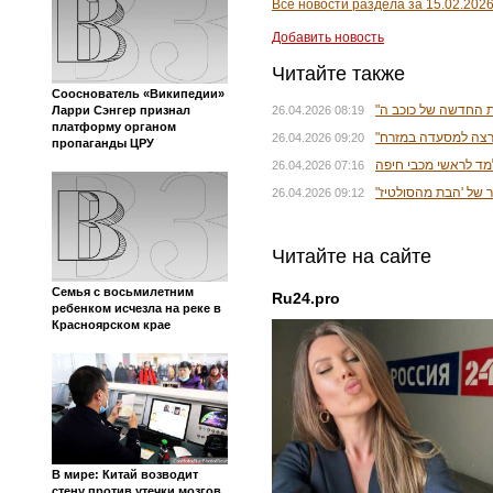
Все новости раздела за 15.02.202
Добавить новость
Читайте также
Сооснователь «Википедии»
Ларри Сэнгер признал
26.04.2026 08:19
платформу органом
"רצה למסעדה במזרח
26.04.2026 09:20
пропаганды ЦРУ
ד לראשי מכבי חיפה
26.04.2026 07:16
26.04.2026 09:12
Читайте на сайте
Семья с восьмилетним
Ru24.pro
ребенком исчезла на реке в
Красноярском крае
В мире: Китай возводит
стену против утечки мозгов