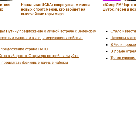
летняя
Начальник ЦСКА: скоро узнаем имена
«Юмор FM Чарт» н
их
новых спортсменов, кто взойдет на
шуток, песен и по
высочайшие горы мира
дал Путину предложение о личной встрече с Зеленским
Стало известн
евожным сигналом вывод американских войск из
Названы глав
В Чили произо
 предложение стране НАТО
В Иране отреа
й на выборах от Стармера потребовали уйти
Трамп сравнил
и предлагать фейковые дачные наборы