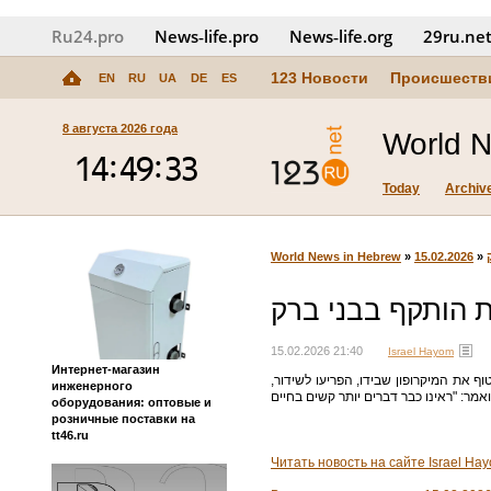
Ru24.pro
News‑life.pro
News‑life.org
29ru.ne
123 Новости
Происшеств
EN
RU
UA
DE
ES
8 августа 2026 года
World 
Today
Archiv
World News in Hebrew
»
15.02.2026
»
 הותקף בבני ברק
15.02.2026 21:40
Israel Hayom
Интернет-магазин
טוף את המיקרופון שבידו, הפריעו לשידור
инженерного
оборудования: оптовые и
розничные поставки на
tt46.ru
Читать новость на сайте Israel Ha