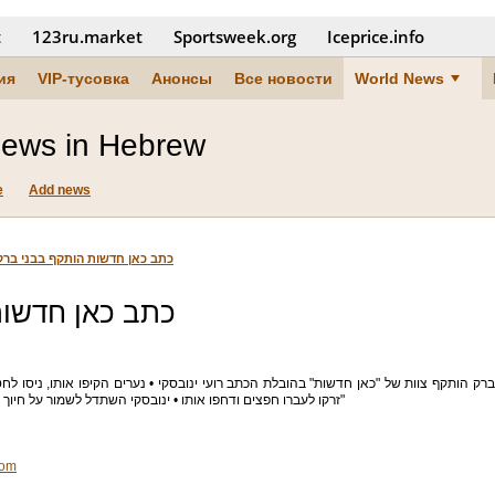
t
123ru.market
Sportsweek.org
Iceprice.info
ия
VIP-тусовка
Анонсы
Все новости
World News
News in Hebrew
e
Add news
כתב כאן חדשות הותקף בבני ברק
כתב כאן חדשות
ברק הותקף צוות של "כאן חדשות" בהובלת הכתב רועי ינובסקי • נערים הקיפו אותו, ניסו לח
זרקו לעברו חפצים ודחפו אותו • ינובסקי השתדל לשמור על חיוך ואמר: "ראינו כבר דברים יותר קשים בחיים"
yom