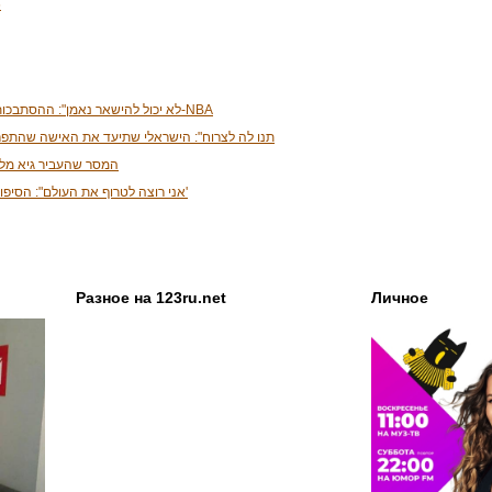
6
"לא יכול להישאר נאמן": ההסתבכות החדשה של כוכב ה-NBA
תנו לה לצרוח": הישראלי שתיעד את האישה שהתפ
המסר שהעביר גיא מלמ
"אני רוצה לטרוף את העולם": הסיפור של 'הבת מהסולטיז'
Разное на 123ru.net
Личное