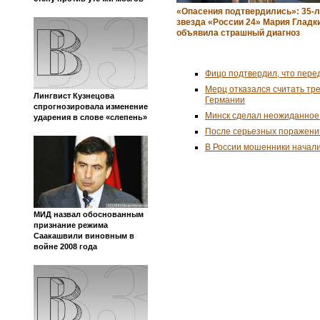
«Опасения подтвердились»: 35-
звезда «России 24» Мария Гладк
объявила страшный диагноз
Фицо подтвердил, что пере
Мерц отказался считать тр
Лингвист Кузнецова
Германии
спрогнозировала изменение
Минск сделал неожиданное
ударения в слове «слепень»
После серьезных поражени
В России мошенники начал
МИД назвал обоснованным
признание режима
Саакашвили виновным в
войне 2008 года