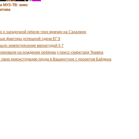
а МУЗ‑ТВ: микс
зитива
о о загадочной гибели трех мужчин на Сахалине
ные факторы успешной сдачи ЕГЭ
шло землетрясение магнитудой 5,7
гировали на рождение ребёнка у пресс-секретаря Трампа
 свою реконструкцию пруда в Вашингтоне с проектом Байдена