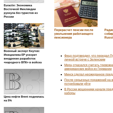
Euractiv: Экономика
Восточной Финляндии
рухнула без туристов из
России
Перерасчет пенсии после
Ради
увольнения работающего
собир
пенсионера
Russi
Военный эксперт Кнутов:
Инициатива ЕР ускорит
Фицо подтвердил, что передал П
внедрение разработок
личной встрече с Зеленским
«народного ВПК» в войска
Мерц отказался считать тревожн
американских войск из Германии
Минск сделал неожиданное пред
После серьезных поражений на 
потребовали уйти
В России мошенники начали пре
наборы
Цена нефти Brent поднялась
на 5%