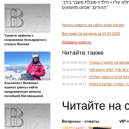
תלט עליו • הילדה סובלת משבר בירך
ההורים: "אנחנו מזועזעים"
Читать новость на сайте Israel Hayom
Все новости раздела за 15.02.2026
Такаити заявила о
сохранении безъядерного
Добавить новость
статуса Японии
Читайте также
" שהתפרצה למסעדה במזרח
26.04.2026 09:20
26.04.2026 08:52
26.04.2026 07:36
Альпинист Яковенко
בד: הסדרה המדוברת בוטלה
26.04.2026 09:14
оценил шансы найти
предсмертную записку
погибшей Наговицыной
Читайте на 
Вопросы - ответы
VIP-