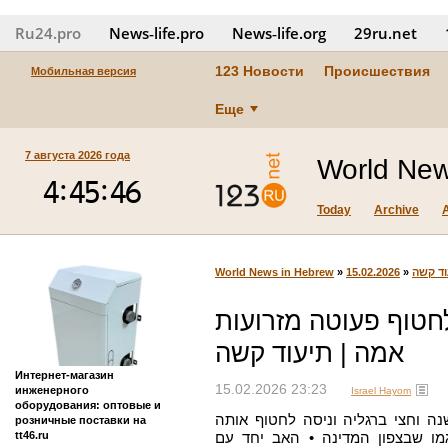
Ru24.pro
News‑life.pro
News‑life.org
29ru.net
123 Новости
Происшествия
Мобильная версия
Еще
7 августа 2026 года
World New
Today
Archive
World News in Hebrew
»
15.02.2026
»
וד קשה
לחטוף פעוטה מזרועות
אמה | תיעוד קשה
Интернет-магазин
15.02.2026 23:23
инженерного
Israel Hayom
оборудования: оптовые и
ה וחצי ברגליה וניסה לחטוף אותה
розничные поставки на
tt46.ru
מו שבצפון המדינה • האב יחד עם