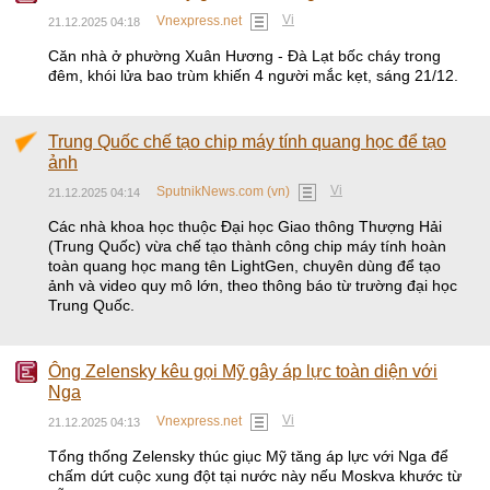
Vi
Vnexpress.net
21.12.2025 04:18
Căn nhà ở phường Xuân Hương - Đà Lạt bốc cháy trong
đêm, khói lửa bao trùm khiến 4 người mắc kẹt, sáng 21/12.
Trung Quốc chế tạo chip máy tính quang học để tạo
ảnh
Vi
SputnikNews.com (vn)
21.12.2025 04:14
Các nhà khoa học thuộc Đại học Giao thông Thượng Hải
(Trung Quốc) vừa chế tạo thành công chip máy tính hoàn
toàn quang học mang tên LightGen, chuyên dùng để tạo
ảnh và video quy mô lớn, theo thông báo từ trường đại học
Trung Quốc.
Ông Zelensky kêu gọi Mỹ gây áp lực toàn diện với
Nga
Vi
Vnexpress.net
21.12.2025 04:13
Tổng thống Zelensky thúc giục Mỹ tăng áp lực với Nga để
chấm dứt cuộc xung đột tại nước này nếu Moskva khước từ