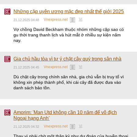
Những cặp uyên ương mặc đẹp nhất thế giới 2025
Vi
Vnexpress.net
21.12.2025 04:48
Vợ chồng David Beckham thuộc nhóm những cặp sao có
gu thời trang thanh lịch và hút mắt ở nhiều sự kiện năm
nay.
Gia chủ hầu tòa vì tự ý chặt cây quý trong sân nhà
Vi
Vnexpress.net
21.12.2025 04:45
Dù chặt cây trong chính sân nhà, gia chủ vẫn bị truy tố vì
không xin phép thành phố, khi cái cây đã được đưa vào
danh sách bảo tồn.
Amorim: 'Man Utd không cần 10 năm để vô địch
Ngoại hạng Anh'
Vi
Vnexpress.net
21.12.2025 04:32
Thay vì phải chờ một thập kỷ như dự đoán của huyền thoại