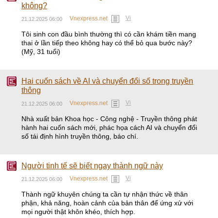
không?
Vi
Vnexpress.net
21.12.2025 06:00
Tôi sinh con đầu bình thường thì có cần khám tiền mang
thai ở lần tiếp theo không hay có thể bỏ qua bước này?
(Mỹ, 31 tuổi)
Hai cuốn sách về AI và chuyển đổi số trong truyền
thông
Vi
Vnexpress.net
21.12.2025 06:00
Nhà xuất bản Khoa học - Công nghệ - Truyền thông phát
hành hai cuốn sách mới, phác họa cách AI và chuyển đổi
số tái định hình truyền thông, báo chí.
Người tinh tế sẽ biết ngay thành ngữ này
Vi
Vnexpress.net
21.12.2025 06:00
Thành ngữ khuyên chúng ta cần tự nhận thức về thân
phận, khả năng, hoàn cảnh của bản thân để ứng xử với
mọi người thật khôn khéo, thích hợp.