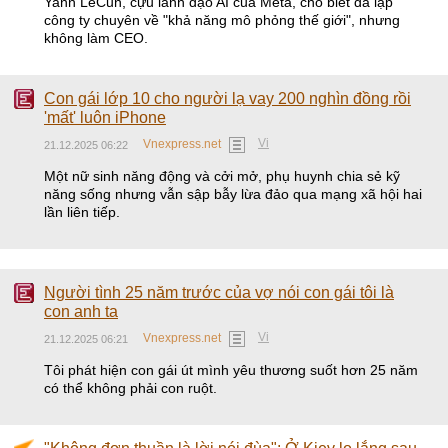
Yann LeCun, cựu lãnh đạo AI của Meta, cho biết đã lập
công ty chuyên về "khả năng mô phỏng thế giới", nhưng
không làm CEO.
Con gái lớp 10 cho người lạ vay 200 nghìn đồng rồi
'mất' luôn iPhone
Vi
Vnexpress.net
21.12.2025 06:22
Một nữ sinh năng động và cởi mở, phụ huynh chia sẻ kỹ
năng sống nhưng vẫn sập bẫy lừa đảo qua mạng xã hội hai
lần liên tiếp.
Người tình 25 năm trước của vợ nói con gái tôi là
con anh ta
Vi
Vnexpress.net
21.12.2025 06:21
Tôi phát hiện con gái út mình yêu thương suốt hơn 25 năm
có thể không phải con ruột.