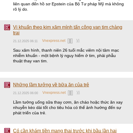
liên quan đến hồ sơ Epstein của Bộ Tư pháp Mỹ mà không
rõ lý do.
Vi khuẩn theo kim xăm mình tấn công van tim chàng
trai
Vi
Vnexpress.net
21.12.2025 06:11
Sau xăm hình, thanh niên 26 tuổi mắc viêm nội tâm mạc
nhiễm khuẩn - một bệnh lý nguy hiểm ở tim, phải phẫu
thuật thay van tim.
Những lầm tưởng về bữa ăn của trẻ
Vi
Vnexpress.net
21.12.2025 06:00
Lầm tưởng uống sữa thay cơm, ăn cháo hoặc thức ăn xay
nhuyễn kéo dài tốt cho tiêu hóa có thể ảnh hưởng đến sự
phát triển của trẻ.
Có cần khám tiền mang thai trước khi bầu lần hai