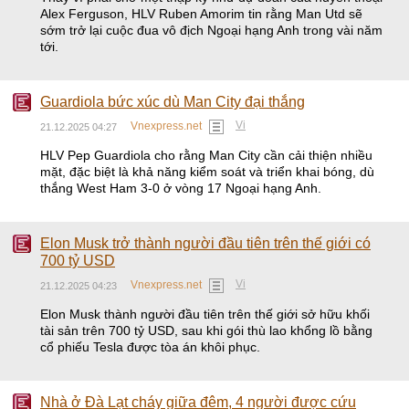
Alex Ferguson, HLV Ruben Amorim tin rằng Man Utd sẽ
sớm trở lại cuộc đua vô địch Ngoại hạng Anh trong vài năm
tới.
Guardiola bức xúc dù Man City đại thắng
Vi
Vnexpress.net
21.12.2025 04:27
HLV Pep Guardiola cho rằng Man City cần cải thiện nhiều
mặt, đặc biệt là khả năng kiểm soát và triển khai bóng, dù
thắng West Ham 3-0 ở vòng 17 Ngoại hạng Anh.
Elon Musk trở thành người đầu tiên trên thế giới có
700 tỷ USD
Vi
Vnexpress.net
21.12.2025 04:23
Elon Musk thành người đầu tiên trên thế giới sở hữu khối
tài sản trên 700 tỷ USD, sau khi gói thù lao khổng lồ bằng
cổ phiếu Tesla được tòa án khôi phục.
Nhà ở Đà Lạt cháy giữa đêm, 4 người được cứu