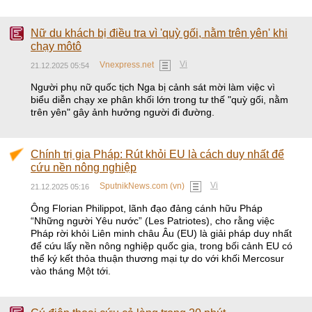
Nữ du khách bị điều tra vì 'quỳ gối, nằm trên yên' khi
chạy môtô
Vi
Vnexpress.net
21.12.2025 05:54
Người phụ nữ quốc tịch Nga bị cảnh sát mời làm việc vì
biểu diễn chạy xe phân khối lớn trong tư thế "quỳ gối, nằm
trên yên" gây ảnh hưởng người đi đường.
Chính trị gia Pháp: Rút khỏi EU là cách duy nhất để
cứu nền nông nghiệp
Vi
SputnikNews.com (vn)
21.12.2025 05:16
Ông Florian Philippot, lãnh đạo đảng cánh hữu Pháp
“Những người Yêu nước” (Les Patriotes), cho rằng việc
Pháp rời khỏi Liên minh châu Âu (EU) là giải pháp duy nhất
để cứu lấy nền nông nghiệp quốc gia, trong bối cảnh EU có
thể ký kết thỏa thuận thương mại tự do với khối Mercosur
vào tháng Một tới.