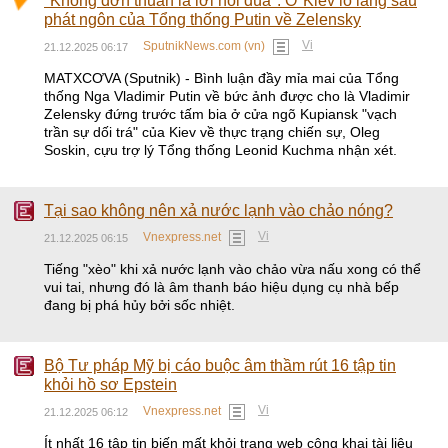
"Không đơn thuần là lời nói đùa": Ở Kiev lo lắng sau
phát ngôn của Tổng thống Putin về Zelensky
Vi
SputnikNews.com (vn)
21.12.2025 06:17
MATXCƠVA (Sputnik) - Bình luận đầy mỉa mai của Tổng
thống Nga Vladimir Putin về bức ảnh được cho là Vladimir
Zelensky đứng trước tấm bia ở cửa ngõ Kupiansk "vạch
trần sự dối trá" của Kiev về thực trạng chiến sự, Oleg
Soskin, cựu trợ lý Tổng thống Leonid Kuchma nhận xét.
Tại sao không nên xả nước lạnh vào chảo nóng?
Vi
Vnexpress.net
21.12.2025 06:15
Tiếng "xèo" khi xả nước lạnh vào chảo vừa nấu xong có thể
vui tai, nhưng đó là âm thanh báo hiệu dụng cụ nhà bếp
đang bị phá hủy bởi sốc nhiệt.
Bộ Tư pháp Mỹ bị cáo buộc âm thầm rút 16 tập tin
khỏi hồ sơ Epstein
Vi
Vnexpress.net
21.12.2025 06:12
Ít nhất 16 tập tin biến mất khỏi trang web công khai tài liệu