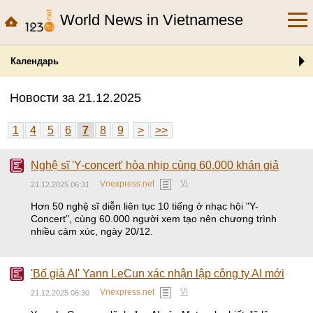
World News in Vietnamese
Календарь
Новости за 21.12.2025
1
4
5
6
7
8
9
>
>>
Nghệ sĩ 'Y-concert' hòa nhịp cùng 60.000 khán giả
Vi
Vnexpress.net
21.12.2025 06:31
Hơn 50 nghệ sĩ diễn liên tục 10 tiếng ở nhạc hội "Y-
Concert", cùng 60.000 người xem tạo nên chương trình
nhiều cảm xúc, ngày 20/12.
'Bố già AI' Yann LeCun xác nhận lập công ty AI mới
Vi
Vnexpress.net
21.12.2025 06:30