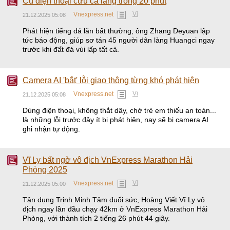
Cú điện thoại cứu cả làng trong 20 phút
Vi
Vnexpress.net
21.12.2025 05:08
Phát hiện tiếng đá lăn bất thường, ông Zhang Deyuan lập
tức báo động, giúp sơ tán 45 người dân làng Huangci ngay
trước khi đất đá vùi lấp tất cả.
Camera AI 'bắt' lỗi giao thông từng khó phát hiện
Vi
Vnexpress.net
21.12.2025 05:08
Dùng điện thoại, không thắt dây, chở trẻ em thiếu an toàn...
là những lỗi trước đây ít bị phát hiện, nay sẽ bị camera AI
ghi nhận tự động.
Vĩ Ly bất ngờ vô địch VnExpress Marathon Hải
Phòng 2025
Vi
Vnexpress.net
21.12.2025 05:00
Tận dụng Trịnh Minh Tâm đuối sức, Hoàng Viết Vĩ Ly vô
địch ngay lần đầu chạy 42km ở VnExpress Marathon Hải
Phòng, với thành tích 2 tiếng 26 phút 44 giây.