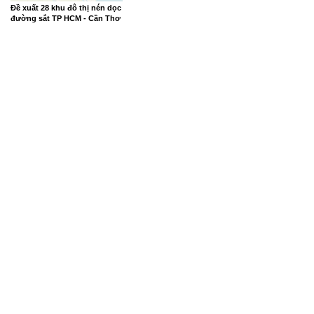
Đề xuất 28 khu đô thị nén dọc
đường sắt TP HCM - Cần Thơ