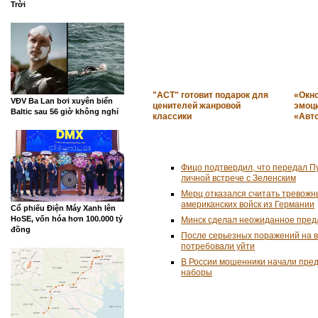
Trời
"АСТ" готовит подарок для
«Окн
VĐV Ba Lan bơi xuyên biển
ценителей жанровой
эмоц
Baltic sau 56 giờ không nghỉ
классики
«Авт
Фицо подтвердил, что передал П
личной встрече с Зеленским
Мерц отказался считать тревожн
американских войск из Германии
Cổ phiếu Điện Máy Xanh lên
HoSE, vốn hóa hơn 100.000 tỷ
Минск сделал неожиданное пред
đồng
После серьезных поражений на 
потребовали уйти
В России мошенники начали пре
наборы