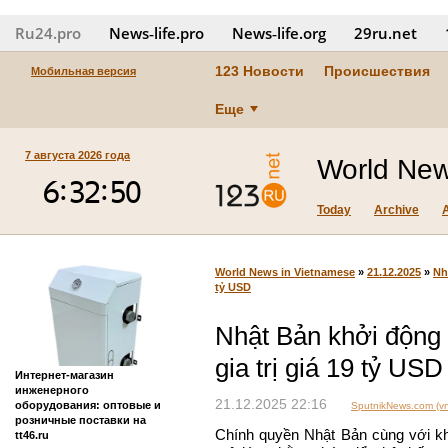
Ru24.pro
News‑life.pro
News‑life.org
29ru.net
123 Новости
Происшествия
Мобильная версия
Еще
7 августа 2026 года
World New
Today
Archive
World News in Vietnamese
»
21.12.2025
»
Nh
tỷ USD
Nhật Bản khởi động 
gia trị giá 19 tỷ USD
Интернет-магазин
инженерного
21.12.2025 22:16
оборудования: оптовые и
SputnikNews.com (vn
розничные поставки на
Chính quyền Nhật Bản cùng với kh
tt46.ru