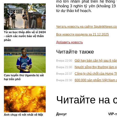
mô lớn nhằm phát triển hệ thống tr
khoảng 3 nghìn tỷ yên (khoảng 19 
từ dự thảo kế hoạch.
Читать новость на сайте SputnikNews.co
Từ xe bọc thép đến vệ sĩ 24/24
Все новости раздела за 21.12.2025
- cách các nước bảo vệ thẩm
phán
Добавить новость
Читайте также
Giữ hay bán căn hộ sau 6 năm
Вчера 22:00
Người sống thọ thường làm gì
Вчера 21:00
Công ty chủ chốt của Hưng Th
Вчера 22:37
Cựu tuyển thủ Uganda bị sát
hại trên phố
600.000 sản phẩm Việt Nam c
Вчера 22:30
Читайте на 
Досуг
VIP-
Ảnh chụp rõ nét nhất về Mặt