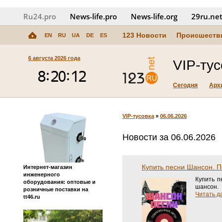
Ru24.pro
News‑life.pro
News‑life.org
29ru.ne
123 Новости
Происшеств
EN
RU
UA
DE
ES
6 августа 2026 года
VIP-ту
Сегодня
Арх
VIP-тусовка
»
06.06.2026
Новости за 06.06.2026
Купить песни Шансон. 
Интернет-магазин
инженерного
Купить п
оборудования: оптовые и
шансон.
розничные поставки на
Читать да
tt46.ru