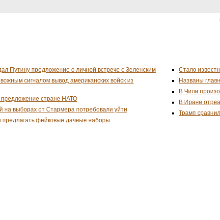
дал Путину предложение о личной встрече с Зеленским
Стало известн
евожным сигналом вывод американских войск из
Названы глав
В Чили произо
 предложение стране НАТО
В Иране отреа
й на выборах от Стармера потребовали уйти
Трамп сравнил
и предлагать фейковые дачные наборы