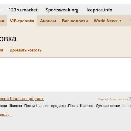
t
123ru.market
Sportsweek.org
Iceprice.info
ия
VIP-тусовка
Анонсы
Все новости
World News
совка
ив
Добавить новость
Песни Шансон продажа.
Сергей Брановицкий
есни Шансон. Песни Шансон продажа. Песни Шансон. Лучшие песни шансо
льше...