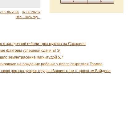
< 05.06.2026
07.06.2026>
Весь 2026 год...
о о загадочной гибели трех мужчин на Сахалине
ные факторы успешной сдачи ЕГЭ
шло землетрясение магнитудой 5,7
гировали на рождение ребёнка у пресс-секретаря Трампа
 свою реконструкцию пруда в Вашингтоне с проектом Байдена