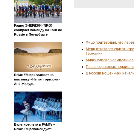
Радио ЭНЕРДЖИ (NRG)
собирает команду на Tour de
Russie в Петербурге
Фицо подтвердил, что пере
Мерц отказался считать тр
Германии
Минск сделал неожиданное
После серьезных поражени
В России мошенники начал
Relax FM приглашает на
выставку «Не тот горизонт»
Ани Желудь
Балетное лето в РАМТе –
Relax FM рекомендует!