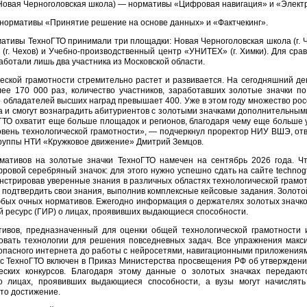
, Новая Черноголовская школа) — нормативы «Цифровая навигация» и «Элект
нормативы «Принятие решение на основе данных» и «Фактчекинг».
мативы ТехноГТО принимали три площадки: Новая Черноголовская школа (г. Ч
г. Чехов) и Учебно-производственный центр «УНИТЕХ» (г. Химки). Для срав
аботали лишь два участника из Московской области.
еской грамотности стремительно растет и развивается. На сегодняшний де
ее 170 000 раз, количество участников, заработавших золотые значки по
о обладателей высших наград превышает 400. Уже в этом году множество рос
а и смогут вознаградить абитуриентов с золотыми значками дополнительными
ТО охватит еще больше площадок и регионов, благодаря чему еще больше 
овень технологической грамотности», — подчеркнул проректор НИУ ВШЭ, от
группы НТИ «Кружковое движение» Дмитрий Земцов.
мативов на золотые значки ТехноГТО намечен на сентябрь 2026 года. Чт
ровой серебряный значок: для этого нужно успешно сдать на сайте technogt
нстрировав уверенные знания в различных областях технологической грамот
е подтвердить свои знания, выполнив комплексные кейсовые задания. Золото
бых очных нормативов. Ежегодно информация о держателях золотых значко
ресурс (ГИР) о лицах, проявивших выдающиеся способности.
ивов, предназначенный для оценки общей технологической грамотности и
зовать технологии для решения повседневных задач. Все упражнения макс
зопасного интернета до работы с нейросетями, навигационными приложениям
кс ТехноГТО включен в Приказ Министерства просвещения РФ об утвержден
еских конкурсов. Благодаря этому данные о золотых значках передают
 лицах, проявивших выдающиеся способности, а вузы могут начислять
это достижение.