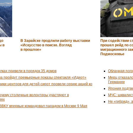
до
В Зарайске продлили работу выставки
При содействии с
ы в
«Искусство в поиске. Взгляд
прошел рейд по 
в прошлое»
миграционного за
Подмосковье
улках привели в порядок 35 домов
Облачная пого
на пройдут премьерные показы спектакля «Идиот»
Мерц отказалс
Германии
ники центров для детей-сирот провели серию акций ко
Япония подтве
почему столичные волонтеры участвуют в
МЧС: шквалист
иях
Не «гибрид», 
ВВКУ впервые командовал парадом в Москве 9 Мая