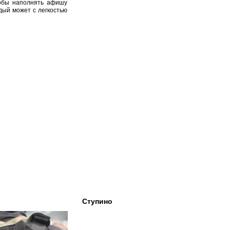
тобы наполнять афишу
дый может с легкостью
Ступино