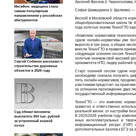
Арсений Фролов (г. Черноголовка
МегаФон: медицина стала
Софья Шамшурина (г. Щелково) — 
самым популярным
направлением у российских
Весной в Московской области нор
абитуриентов
общеобразовательная школа № 9 (
года золотые значки ТехноГТО зар
«Комплекс нормативов технологич
сдали онлайн-нормативы уже бол
выросло в три раза, а общее числ
внесли ТехноГТО в правила прием
следующая осенняя сессия ТехноГ
золотым значком свой высокий ур
Сергей Собянин рассказал о
оргкомитета НТО, лидер рабочей 
строительстве дорожных
объектов в 2026 году
Старт осенней сессии сдачи нор
необходимо сначала получить циф
пять онлайн-нормативов, продемо
участникам предстоит на практик
за успешное прохождение двух лю
государственный информационный 
ТехноГТО — это комплекс нормат
грамотно и ответственно исполь
реальной жизни: от настройки бе
Суд обязал москвича
В 2025/2026 учебном году компле
выплатить 654 тыс. рублей
иных интеллектуальных и творч
за устроенный кошкой
информационный ресурс (ГИР) о
потоп
дополнительных баллов к ЕГЭ за 