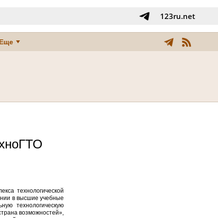
123ru.net
Еще
ехноГТО
лекса технологической
ении в высшие учебные
ьную технологическую
страна возможностей»,