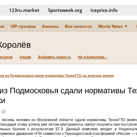
t
123ru.market
Sportsweek.org
Iceprice.info
ия
VIP-тусовка
Анонсы
Все новости
World News
Королёв
егодня
Архив
Добавить новость
Не в Королёве...
ек из Подмосковья сдали нормативы ТехноГТО на золотые значки
 из Подмосковья сдали нормативы Т
ки
)
у восемь человек из Московской области сдали нормативы ТехноГТО (комп
Благодаря этому успеху уже летом абитуриенты смогут получить при поступл
льных баллов к результатам ЕГЭ. Данный комплекс входит в Национал
Кружковое движение НТИ совместно с Президентской платформой «Россия — 