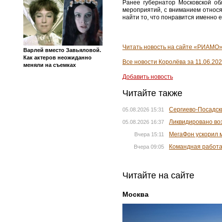
Ранее губернатор Московской об
мероприятий, с вниманием относя
найти то, что понравится именно е
Читать новость на сайте «РИАМО» 
Варлей вместо Завьяловой.
Как актеров неожиданно
Все новости Королёва за 11.06.20
меняли на съемках
Добавить новость
Читайте также
Сергиево-Посадск
05.08.2026 15:31
Ликвидировано во
05.08.2026 16:37
МегаФон ускорил 
Вчера 15:11
Командная работ
Вчера 09:05
Читайте на сайте
Москва