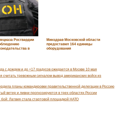
пецназа Росгвардии
Минздрав Московской области
соблюдению
предоставил 164 единицы
конодательства в
оборудования
да с дождем и до +17 градусов ожидается в Москве 10 мая
я считать тревожным сигналом вывод американских войск из
рдила планы командировки правительственной делегации в Россию
ый ветер и ливни прогнозируются в трех областях России
а бой: Латвия стала стартовой площадкой НАТО