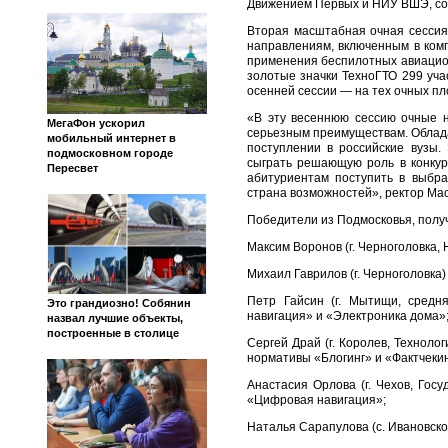
Движением Первых и НИУ ВШЭ, со
Вторая масштабная очная сессия
направлениям, включенным в комп
применения беспилотных авиационн
золотые значки ТехноГТО 299 учас
осенней сессии — на тех очных п
«В эту весеннюю сессию очные н
МегаФон ускорил
серьезным преимуществам. Облада
мобильный интернет в
поступлении в российские вузы
подмосковном городе
сыграть решающую роль в конкур
Пересвет
абитуриентам поступить в выбр
страна возможностей», ректор Ма
Победители из Подмосковья, полу
Максим Воронов (г. Черноголовка
Михаил Гаврилов (г. Черноголовк
Петр Гайсин (г. Мытищи, сред
Это грандиозно! Собянин
навигация» и «Электроника дома»
назвал лучшие объекты,
построенные в столице
Сергей Драй (г. Королев, Техноло
нормативы «Блогинг» и «Фактчекин
Анастасия Орлова (г. Чехов, Го
«Цифровая навигация»;
Наталья Сарапулова (с. Ивановско