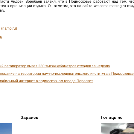
ласти Андрей Воробьев заявил, что в Подмосковье работают над тем, ч
тся к организации отдыха. Он отметил, что на сайте welcome.mosreg.ru каж
му.
(riamo.ru)
26
ий регоператор вывез 230 тысяч кубометров отходов за неделю
згорание на территории научно-исследовательского института в Подмосковье
мобильный интернет в подмосковном городе Пересвет
а
Зарайск
Голицыно