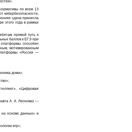
остей».
 нормативы по всем 13
от кибербезопасности,
сенняя сдача принесла
е этого года в рамках
ебятам прямой путь к
ьных баллов к ЕГЭ при
й платформы способен
нным, мотивированным
 платформы «Россия —
роника дома»;
тво»;
теллект», «Цифровая
авта А. А. Леонова) —
 на основе данных» и
ологии игр»;