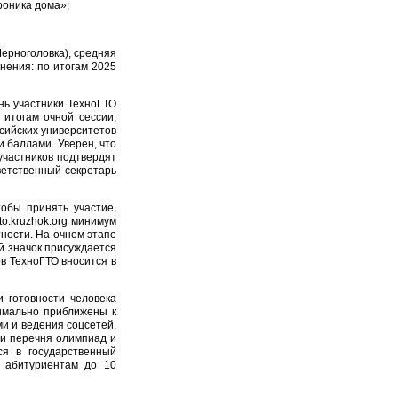
роника дома»;
ерноголовка), средняя
нения: по итогам 2025
нь участники ТехноГТО
 итогам очной сессии,
сийских университетов
 баллами. Уверен, что
участников подтвердят
ветственный секретарь
обы принять участие,
o.kruzhok.org минимум
ности. На очном этапе
й значок присуждается
в ТехноГТО вносится в
 готовности человека
имально приближены к
и и ведения соцсетей.
ии перечня олимпиад и
ся в государственный
 абитуриентам до 10