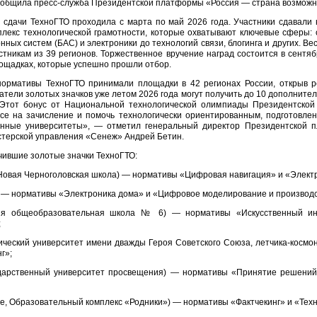
общила пресс-служба Президентской платформы «Россия — страна возможн
 сдачи ТехноГТО проходила с марта по май 2026 года. Участники сдавали
лекс технологической грамотности, которые охватывают ключевые сферы: 
ых систем (БАС) и электроники до технологий связи, блогинга и других. Ве
тникам из 39 регионов. Торжественное вручение наград состоится в сентябр
лощадках, которые успешно прошли отбор.
ормативы ТехноГТО принимали площадки в 42 регионах России, открыв р
тели золотых значков уже летом 2026 года могут получить до 10 дополнител
. Этот бонус от Национальной технологической олимпиады Президентско
се на зачисление и помочь технологически ориентированным, подготовле
анные университеты», — отметил генеральный директор Президентской
стерской управления «Сенеж» Андрей Бетин.
чившие золотые значки ТехноГТО:
, Новая Черноголовская школа) — нормативы «Цифровая навигация» и «Элект
а) — нормативы «Электроника дома» и «Цифровое моделирование и производс
няя общеобразовательная школа № 6) — нормативы «Искусственный ин
;
гический университет имени дважды Героя Советского Союза, летчика-космон
г»;
сударственный университет просвещения) — нормативы «Принятие решений
е, Образовательный комплекс «Родники») — нормативы «Фактчекинг» и «Техн