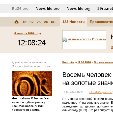
Ru24.pro
News‑life.pro
News‑life.org
29ru.ne
123 Новости
Происшеств
EN
RU
UA
DE
ES
8 августа 2026 года
С
Королёв
»
11.06.2026
»
Восемь челов
Другие новости Королёва и
Московской области на этот час
Восемь человек
на золотые знач
11.06.2026 16:31
«РИАМО» (riamo.ru
Что с сайтом 123ru.net (нас
По итогам весенней сессии сраз
читают и публикуются у
грамотности) на золотые значки. 
нас). Уже более 70 млн.
заведения до десяти дополните
просмотров в мире.
олимпиаду (НТО). Его реализуют 