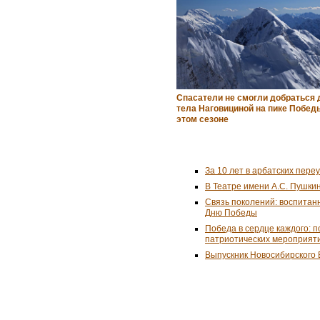
Спасатели не смогли добраться 
тела Наговициной на пике Побед
этом сезоне
За 10 лет в арбатских пере
В Театре имени А.С. Пушки
Связь поколений: воспитан
Дню Победы
Победа в сердце каждого: 
патриотических мероприят
Выпускник Новосибирского 