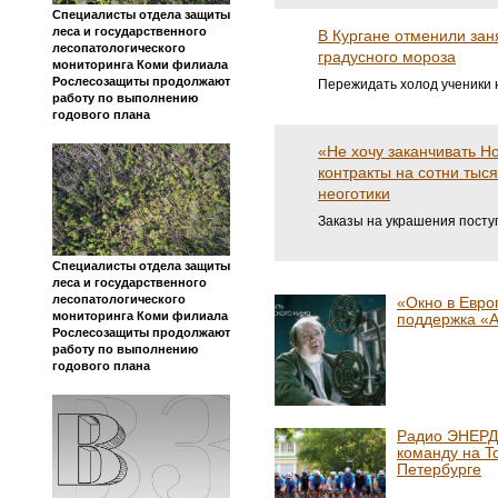
Специалисты отдела защиты
леса и государственного
В Кургане отменили зан
лесопатологического
градусного мороза
мониторинга Коми филиала
Рослесозащиты продолжают
Пережидать холод ученики 
работу по выполнению
годового плана
«Не хочу заканчивать Н
контракты на сотни тыся
неоготики
Заказы на украшения поступ
Специалисты отдела защиты
леса и государственного
лесопатологического
«Окно в Евро
мониторинга Коми филиала
поддержка «
Рослесозащиты продолжают
работу по выполнению
годового плана
Радио ЭНЕРД
команду на To
Петербурге