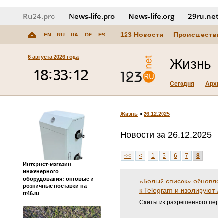
Ru24.pro
News‑life.pro
News‑life.org
29ru.ne
123 Новости
Происшеств
EN
RU
UA
DE
ES
6 августа 2026 года
Жизнь
Сегодня
Арх
Жизнь
»
26.12.2025
Новости за 26.12.2025
<<
<
1
5
6
7
8
Интернет-магазин
инженерного
оборудования: оптовые и
«Белый список» обновле
розничные поставки на
к Telegram и изолируют
tt46.ru
Сайты из разрешенного пер