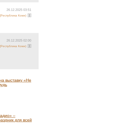
26.12.2025 03:51
Республика Коми)
26.12.2025 02:00
Республика Коми)
на выставку «Не
лудь
адио» –
раздник для всей