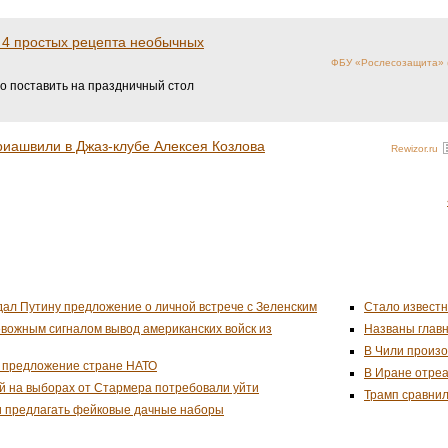
: 4 простых рецепта необычных
ФБУ «Рослесозащита» (
то поставить на праздничный стол
иашвили в Джаз-клубе Алексея Козлова
Rewizor.ru
дал Путину предложение о личной встрече с Зеленским
Стало известн
евожным сигналом вывод американских войск из
Названы глав
В Чили произо
 предложение стране НАТО
В Иране отреа
й на выборах от Стармера потребовали уйти
Трамп сравнил
и предлагать фейковые дачные наборы