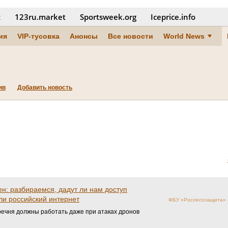
t
123ru.market
Sportsweek.org
Iceprice.info
ия
VIP-тусовка
Анонсы
Все новости
World News
ив
Добавить новость
н: разбираемся, дадут ли нам доступ
 ли российский интернет
ФБУ «Рослесозащита» (
ечня должны работать даже при атаках дронов