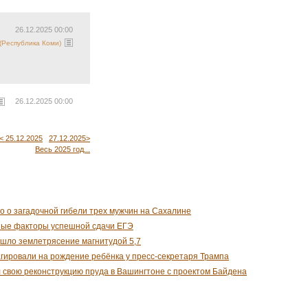
26.12.2025 00:00
Республика Коми)
26.12.2025 00:00
< 25.12.2025
27.12.2025>
Весь 2025 год...
о о загадочной гибели трех мужчин на Сахалине
ные факторы успешной сдачи ЕГЭ
шло землетрясение магнитудой 5,7
гировали на рождение ребёнка у пресс-секретаря Трампа
 свою реконструкцию пруда в Вашингтоне с проектом Байдена