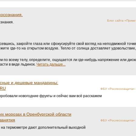
осознания.
Блог сайта «Приве
знания.
севшись, закройте глаза или сфокусируйте свой взгляд на неподвижной точке
жите где-то на открытом воздухе. Тепло от солнца доставляет удовольствие
 по всему телу, определите, ощущается ли где-нибудь напряжение или диско
асти в виде льдинок.
Читать дальше...
кусные и дешевые мандарины:
.RU
ФБУ «Рослесозащита» (
пробовали новогодние фрукты и сейчас вам всё расскажем
ких морозах в Оренбургской области
занятия
ФБУ «Рослесозащита» (
ы на термометре дают дополнительный выходной