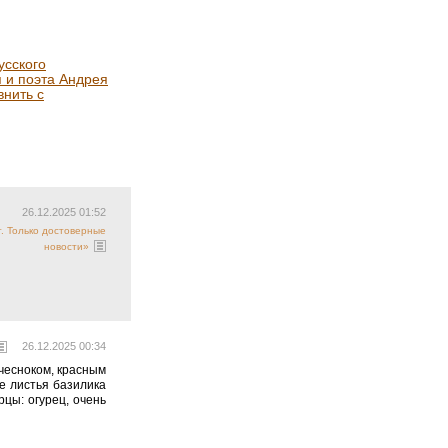
усского
я и поэта Андрея
нить с
26.12.2025 01:52
т. Только достоверные
новости»
26.12.2025 00:34
 чесноком, красным
ие листья базилика
цы: огурец, очень