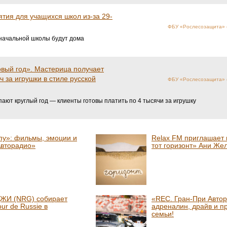
ятия для учащихся школ из-за 29-
ФБУ «Рослесозащита» (
начальной школы будут дома
овый год». Мастерица получает
ч за игрушки в стиле русской
ФБУ «Рослесозащита» (
ают круглый год — клиенты готовы платить по 4 тысячи за игрушку
пу»: фильмы, эмоции и
Relax FM приглашает 
Авторадио»
тот горизонт» Ани Же
ЖИ (NRG) собирает
«REC. Гран-При Автор
ur de Russie в
адреналин, драйв и п
семьи!