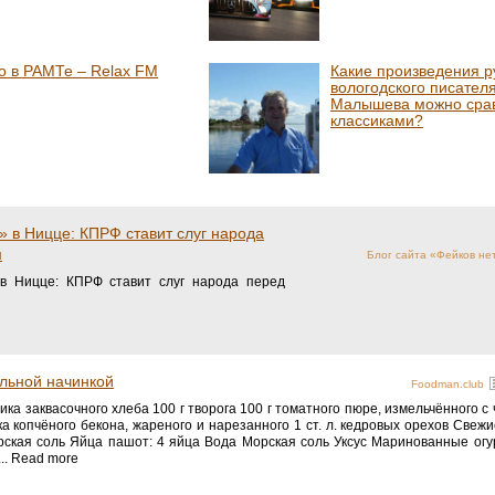
о в РАМТе – Relax FM
Какие произведения р
вологодского писател
Малышева можно срав
классиками?
» в Ницце: КПРФ ставит слуг народа
м
Блог сайта «Фейков не
 в Ницце: КПРФ ставит слуг народа перед
ильной начинкой
Foodman.club
ка заквасочного хлеба 100 г творога 100 г томатного пюре, измельчённого с
а копчёного бекона, жареного и нарезанного 1 ст. л. кедровых орехов Свеж
кая соль Яйца пашот: 4 яйца Вода Морская соль Уксус Маринованные огур
.. Read more