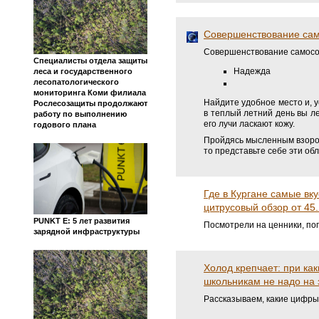
Совершенствование сам
Совершенствование самосо
Специалисты отдела защиты
Надежда
леса и государственного
лесопатологического
мониторинга Коми филиала
Найдите удобное место и, у
Рослесозащиты продолжают
в теплый летний день вы ле
работу по выполнению
его лучи ласкают кожу.
годового плана
Пройдясь мысленным взором
то представьте себе эти обл
Где в Кургане самые в
цитрусовый обзор от 45
PUNKT E: 5 лет развития
Посмотрели на ценники, по
зарядной инфраструктуры
Холод крепчает: при ка
школьникам не надо на 
Рассказываем, какие цифр