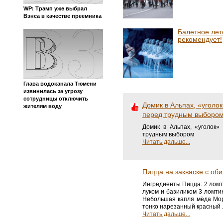
WP: Трамп уже выбрал
Вэнса в качестве преемника
Балетное лет
рекомендует!
Глава водоканала Тюмени
извинилась за угрозу
сотрудницы отключить
Домик в Альпах, «уголок
жителям воду
перед трудным выборо
Домик в Альпах, «уголок»
трудным выбором
Читать дальше...
Пицца на закваске с об
Ингредиенты Пицца: 2 ломти
луком и базиликом 3 ломтик
Небольшая капля мёда Морс
тонко нарезанный красный .
Читать дальше...