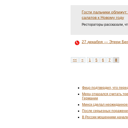
Гости пальчики оближут
салатов к Новому году
Рестораторы рассказали, ч
27 декабря — Этери Бер
<<
<
1
5
6
7
8
Фицо подтвердил, что пере
Мерц отказался считать тр
Германии
Минск сделал неожиданное
После серьезных поражени
В России мошенники начал