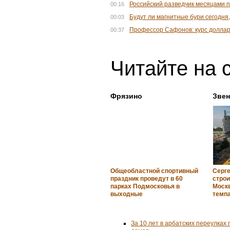
Российский разведчик месяцами 
00:16
Будут ли магнитные бури сегодня,
00:03
Профессор Сафонов: курс доллар
00:37
Читайте на 
Фрязино
Зве
Общеобластной спортивный
Серге
праздник проведут в 60
строи
парках Подмосковья в
Моск
выходные
темп
За 10 лет в арбатских переулках 