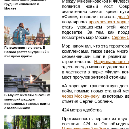
Между Мневниковской и Филевск
грудных имплантов в
появится новый мост. Совр
Москве
значительно снизит время пу
«Фили», позволит связать
два б
популярного
прогулочного марш
стать украшением этой част
подсветке. За тем, как прод
посмотреть мэр Москвы
Сергей 
Мэр напомнил, что эта террито
Путешествия по стране. В
комплексами, также здесь много
России растёт внутренний и
серьезнейший шаг в развитии 
въездной туризм
строительство
Национального 
здесь всегда можно с удовольст
в частности в парке «Фили», к
мест прогулок жителей столицы.
«А хорошую транспортную дост
пойм, помимо новых станций мет
В Алуште жителям льготных
через Москву-реку
, из которых 
категорий раздадут
отметил Сергей Собянин.
портативные газовые плиты
с баллончиками
424 метра удобства
Протяженность первого из дву
составит 424 м. Он объедин
Мневниковской пойме
с парком к