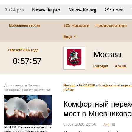
Ru24.pro
News‑life.pro
News‑life.org
29ru.net
123 Новости
Происшествия
Мобильная версия
Еще
7 августа 2026 года
Москва
Сегодня
Архив
Москва
»
07.07.2026
»
Комфортный перехо
Другие новости Москвы и
пойме
Московской области на этот час
Комфортный перех
мост в Мневниковс
07.07.2026 23:56
АиФ
РЕН ТВ: Пациентка потеряла
сознание после установки