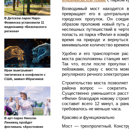
Возводимый мост находится в
превращает его в центральну
городских прогулок. Он соеди
В Детском парке Наро-
Фоминска установили 11
образом проложив новый путь 
видеокамер «Безопасного
неспешных путешествий в черте
региона»
попасть из парка «Фили» в комф
время на природе и вернуться
минимальное количество времен
Удобно и его транспортное ра
моста расположены станция мет
Так что, если после прогулки
пейзажами, сразу с моста мо
Иран выигрывает
регулярного речного электротран
тактически в конфликте с
США, заявил Ибрагимов
Строительство моста позволяет
района вопрос — сократить
Существенно уменьшится расст
«Фили» благодаря новому строи
составит всего 12 минут, а ран
требовалось не меньше часа.
Красиво и функционально
В арт-парке Никола-
Ленивец пройдет
Мост — трехпролетный. Констру
фестиваль «Архстояние