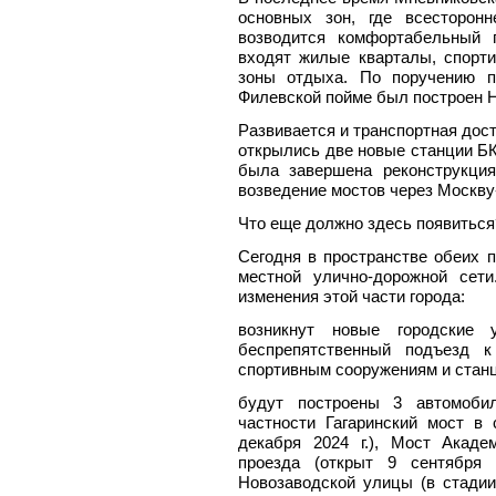
основных зон, где всесторонн
возводится комфортабельный г
входят жилые кварталы, спорт
зоны отдыха. По поручению п
Филевской пойме был построен 
Развивается и транспортная дост
открылись две новые станции Б
была завершена реконструкци
возведение мостов через Москву
Что еще должно здесь появиться
Сегодня в пространстве обеих 
местной улично-дорожной сет
изменения этой части города:
возникнут новые городские 
беспрепятственный подъезд 
спортивным сооружениям и стан
будут построены 3 автомобил
частности Гагаринский мост в
декабря 2024 г.), Мост Акаде
проезда (открыт 9 сентября 
Новозаводской улицы (в стадии