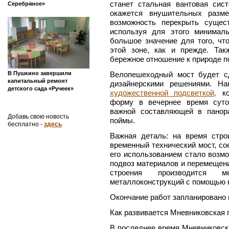
станет стальная вантовая сис
Серебряное»
окажется внушительных разме
возможность перекрыть сущес
используя для этого минимал
большое значение для того, чт
этой зоне, как и прежде. Та
бережное отношение к природе п
В Пушкино завершили
Велопешеходный мост будет с
капитальный ремонт
дизайнерскими решениями. На
детского сада «Ручеек»
художественной подсветкой,
ко
форму в вечернее время суто
важной составляющей в панор
Добавь свою новость
поймы.
бесплатно -
здесь
Важная деталь: на время стро
временный технический мост, со
его использованием стало возм
подвоз материалов и перемещени
строения производится м
металлоконструкций с помощью к
Окончание работ запланировано н
Как развивается Мневниковская 
В последнее время Мневниковск