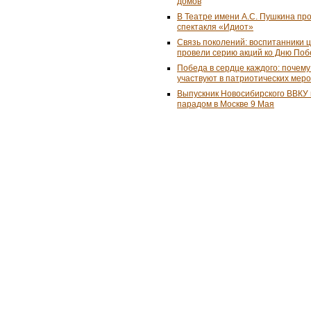
домов
В Театре имени А.С. Пушкина пр
спектакля «Идиот»
Связь поколений: воспитанники 
провели серию акций ко Дню По
Победа в сердце каждого: почем
участвуют в патриотических мер
Выпускник Новосибирского ВВКУ
парадом в Москве 9 Мая