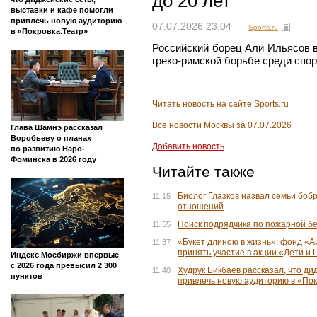
до 20 лет
выставки и кафе помогли
привлечь новую аудиторию
07.07.2026 23:04
Sports.ru
в «Покровка.Театр»
Российский борец Али Ильясов 
греко-римской борьбе среди спор
Читать новость на сайте Sports.ru
Все новости Москвы за 07.07.2026
Глава Шамнэ рассказал
Воробьеву о планах
Добавить новость
по развитию Наро-
Фоминска в 2026 году
Читайте также
Биолог Глазков назвал семьи бо
11:15
отношений
Поиск подрядчика по пожарной б
11:55
«Букет длиною в жизнь»: фонд «
11:37
принять участие в акции «Дети и
Индекс Мосбиржи впервые
с 2026 года превысил 2 300
Худрук Бикбаев рассказал, что ди
11:40
пунктов
привлечь новую аудиторию в «Пок