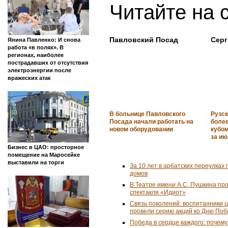
Читайте на 
Павловский Посад
Серг
Янина Павленко: И снова
работа «в полях». В
регионах, наиболее
пострадавших от отсутствия
электроэнергии после
вражеских атак
В больнице Павловского
Рузск
Посада начали работать на
более
новом оборудовании
кубо
за и
Бизнес в ЦАО: просторное
помещение на Маросейке
выставили на торги
За 10 лет в арбатских переулках 
домов
В Театре имени А.С. Пушкина пр
спектакля «Идиот»
Связь поколений: воспитанники 
провели серию акций ко Дню По
Победа в сердце каждого: почем