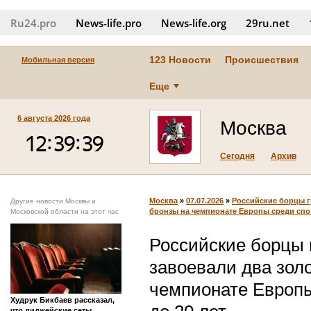
Ru24.pro
News‑life.pro
News‑life.org
29ru.net
123 Новости
Происшествия
Мобильная версия
Еще
6 августа 2026 года
Москва
Сегодня
Архив
Москва
»
07.07.2026
»
Российские борцы г
Другие новости Москвы и
бронзы на чемпионате Европы среди спо
Московской области на этот час
Российские борцы 
завоевали два золо
чемпионате Европы
Худрук Бикбаев рассказал,
что диджейские сеты,