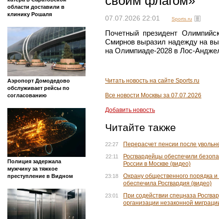
своим флагом»
области доставили в
клинику Рошаля
07.07.2026 22:01
Sports.ru
Почетный президент Олимпийск
Смирнов выразил надежду на вы
на Олимпиаде-2028 в Лос-Андже
Читать новость на сайте Sports.ru
Аэропорт Домодедово
обслуживает рейсы по
Все новости Москвы за 07.07.2026
согласованию
Добавить новость
Читайте также
Перерасчет пенсии после уволь
22:27
Росгвардейцы обеспечили безопа
22:11
Полиция задержала
России в Москве (видео)
мужчину за тяжкое
Охрану общественного порядка и
23:18
преступление в Видном
обеспечила Росгвардия (видео)
При содействии спецназа Росгва
23:01
организации незаконной миграции