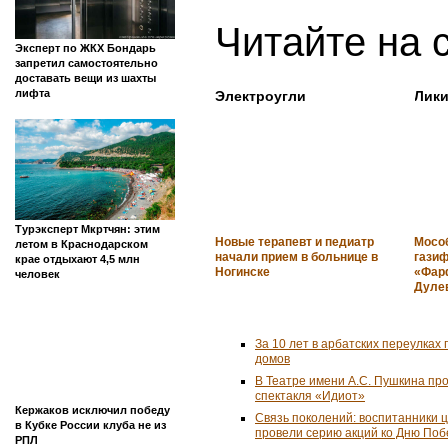
Читайте на 
Эксперт по ЖКХ Бондарь
запретил самостоятельно
доставать вещи из шахты
лифта
Электроугли
Лик
Турэксперт Мкртчян: этим
Новые терапевт и педиатр
Мособ
летом в Краснодарском
начали прием в больнице в
гази
крае отдыхают 4,5 млн
Ногинске
«Фарф
человек
Дуле
За 10 лет в арбатских переулках 
домов
В Театре имени А.С. Пушкина пр
спектакля «Идиот»
Кержаков исключил победу
Связь поколений: воспитанники 
в Кубке России клуба не из
провели серию акций ко Дню По
РПЛ