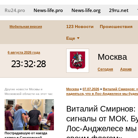
Ru24.pro
News‑life.pro
News‑life.org
29ru.net
123 Новости
Происшествия
Мобильная версия
Еще
6 августа 2026 года
Москва
Сегодня
Архив
Москва
»
07.07.2026
»
Виталий Смирнов: «
Другие новости Москвы и
надеяться, что в Лос-Анджелесе мы буд
Московской области на этот час
Виталий Смирнов:
сигналы от МОК. Бу
Лос-Анджелесе мы 
Пострадавшую от наезда
катера в Саратовской