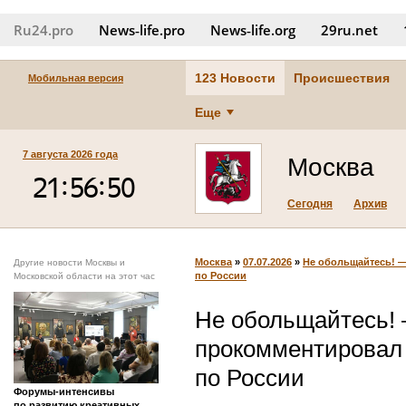
Ru24.pro
News‑life.pro
News‑life.org
29ru.net
123 Новости
Происшествия
Мобильная версия
Еще
7 августа 2026 года
Москва
Сегодня
Архив
Москва
»
07.07.2026
»
Не обольщайтесь! 
Другие новости Москвы и
по России
Московской области на этот час
Не обольщайтесь!
прокомментировал
по России
Форумы-интенсивы
по развитию креативных