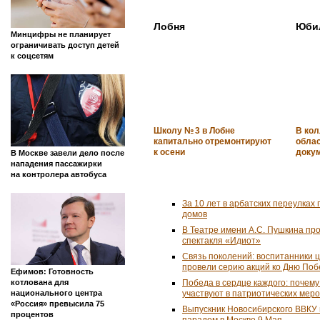
Лобня
Юби
Минцифры не планирует
ограничивать доступ детей
к соцсетям
Школу № 3 в Лобне
В ко
капитально отремонтируют
обла
к осени
доку
В Москве завели дело после
нападения пассажирки
на контролера автобуса
За 10 лет в арбатских переулках 
домов
В Театре имени А.С. Пушкина пр
спектакля «Идиот»
Связь поколений: воспитанники 
провели серию акций ко Дню По
Ефимов: Готовность
котлована для
Победа в сердце каждого: почем
национального центра
участвуют в патриотических мер
«Россия» превысила 75
Выпускник Новосибирского ВВКУ
процентов
парадом в Москве 9 Мая