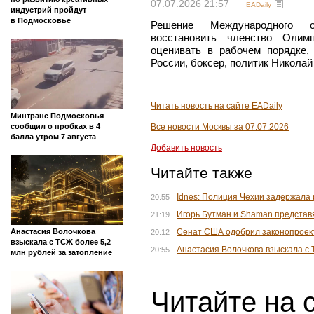
07.07.2026 21:57
EADaily
индустрий пройдут
в Подмосковье
Решение Международного о
восстановить членство Олимп
оценивать в рабочем порядке,
России, боксер, политик Николай
Читать новость на сайте EADaily
Минтранс Подмосковья
сообщил о пробках в 4
Все новости Москвы за 07.07.2026
балла утром 7 августа
Добавить новость
Читайте также
Idnes: Полиция Чехии задержала 
20:55
Игорь Бутман и Shaman представ
21:19
Сенат США одобрил законопроект
Анастасия Волочкова
20:12
взыскала с ТСЖ более 5,2
Анастасия Волочкова взыскала с 
20:55
млн рублей за затопление
Читайте на 