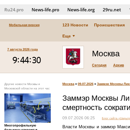
Ru24.pro
News‑life.pro
News‑life.org
29ru.net
123 Новости
Происшествия
Мобильная версия
Еще
7 августа 2026 года
Москва
Сегодня
Архив
Москва
»
09.07.2026
»
Заммэр Москвы Ликс
Другие новости Москвы и
Московской области на этот час
Заммэр Москвы Ли
смертность сократ
09.07.2026 06:25
Блог сайта «Царьг
Многопрофильную
Власти Москвы и заммэр Макси
больницу откроют в