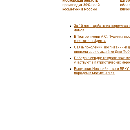
Московская область
катер
производит 30% всей
облас
косметики в России
клин
За 10 лет в арбатских переулках 
домов
В Театре имени А.С. Пушкина пр
спектакля «Идиот»
Связь поколений: воспитанники 
провели серию акций ко Дню По
Победа в сердце каждого: почем
участвуют в патриотических мер
Выпускник Новосибирского ВВКУ
парадом в Москве 9 Мая