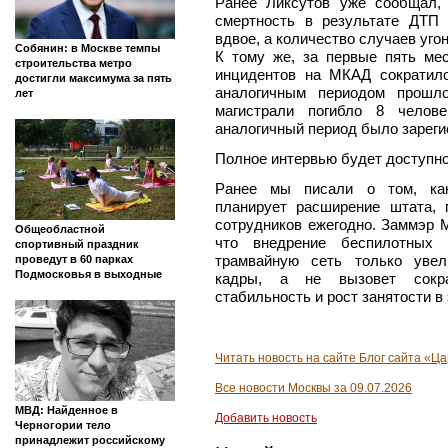
Ранее Ликсутов уже сообщал,
смертность в результате ДТП 
вдвое, а количество случаев уго
Собянин: в Москве темпы
К тому же, за первые пять ме
строительства метро
инцидентов на МКАД сократил
достигли максимума за пять
аналогичным периодом прошло
лет
магистрали погибло 8 челов
аналогичный период было зареги
Полное интервью будет доступно
Ранее мы писали о том, как
планирует расширение штата,
сотрудников ежегодно. Заммэр 
Общеобластной
что внедрение беспилотных 
спортивный праздник
трамвайную сеть только увел
проведут в 60 парках
Подмосковья в выходные
кадры, а не вызовет сокра
стабильность и рост занятости в
Читать новость на сайте Блог сайта «Ц
Все новости Москвы за 09.07.2026
МВД: Найденное в
Добавить новость
Черногории тело
принадлежит российскому