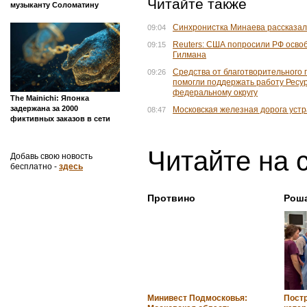
Читайте также
музыканту Соломатину
Синхронистка Минаева рассказал
09:04
Reuters: США попросили РФ осво
09:15
Гилмана
Средства от благотворительного 
09:26
помогли поддержать работу Ресу
федеральному округу
The Mainichi: Японка
задержана за 2000
Московская железная дорога устр
08:47
фиктивных заказов в сети
Читайте на 
Добавь свою новость
бесплатно -
здесь
Протвино
Рош
Минивест Подмосковья:
Пост