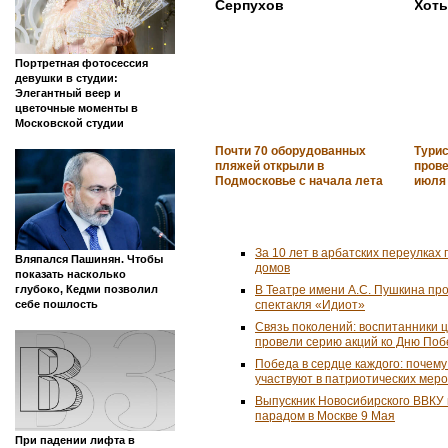
Серпухов
Хот
Портретная фотосессия
девушки в студии:
Элегантный веер и
цветочные моменты в
Московской студии
Почти 70 оборудованных
Тури
пляжей открыли в
прове
Подмосковье с начала лета
июля
За 10 лет в арбатских переулках 
Вляпался Пашинян. Чтобы
домов
показать насколько
В Театре имени А.С. Пушкина пр
глубоко, Кедми позволил
спектакля «Идиот»
себе пошлость
Связь поколений: воспитанники 
провели серию акций ко Дню По
Победа в сердце каждого: почем
участвуют в патриотических мер
Выпускник Новосибирского ВВКУ
парадом в Москве 9 Мая
При падении лифта в