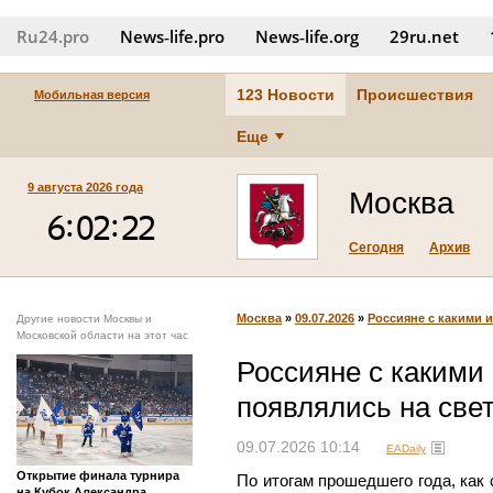
Ru24.pro
News‑life.pro
News‑life.org
29ru.net
123 Новости
Происшествия
Мобильная версия
Еще
9 августа 2026 года
Москва
Сегодня
Архив
Москва
»
09.07.2026
»
Россияне с какими и
Другие новости Москвы и
Московской области на этот час
Россияне с какими
появлялись на свет
09.07.2026 10:14
EADaily
Открытие финала турнира
По итогам прошедшего года, как
на Кубок Александра