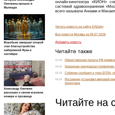
онлайн-кинотеатра «КИОН» со
Овечкина прошло в
системой здравоохранения «Мо
Мытищах
всего называли Аннами и Михаил
Читать новость на сайте EADaily
Все новости Москвы за 09.07.2026
Добавить новость
Воробьев завершит второй
этап благоустройства
Читайте также
набережной Яузы к
сентябрю
Общественная палата РФ привезе
03:40
Онищенко предсказал появление
04:45
Собянин сообщил о трех БПЛА, с
03:34
Россиянин установил мировой рек
04:04
Аргентине
Александр Овечкин
рассказал о своем игровом
номере и прозвище
Читайте на 