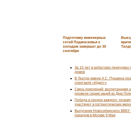
Подготовку инженерных
Выез
сетей Подмосковья к
враче
холодам завершат до 30
Талдо
сентября
За 10 лет в арбатских переулках 
домов
В Театре имени А.С. Пушкина пр
спектакля «Идиот»
Связь поколений: воспитанники 
провели серию акций ко Дню По
Победа в сердце каждого: почем
участвуют в патриотических мер
Выпускник Новосибирского ВВКУ
парадом в Москве 9 Мая