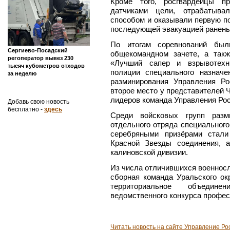
Кроме того, росгвардейцы п
датчиками цели, отрабатыва
способом и оказывали первую п
последующей эвакуацией ранены
По итогам соревнований бы
Сергиево-Посадский
общекомандном зачете, а так
регоператор вывез 230
«Лучший сапер и взрывотехн
тысяч кубометров отходов
полиции специального назначе
за неделю
разминирования Управления Ро
второе место у представителей 
лидеров команда Управления Рос
Добавь свою новость
бесплатно -
здесь
Среди войсковых групп разм
отдельного отряда специального 
серебряными призёрами стали
Красной Звезды соединения, 
калиновской дивизии.
Из числа отличившихся военнос
сборная команда Уральского окр
территориальное объедин
ведомственного конкурса профес
Читать новость на сайте Управление Ро