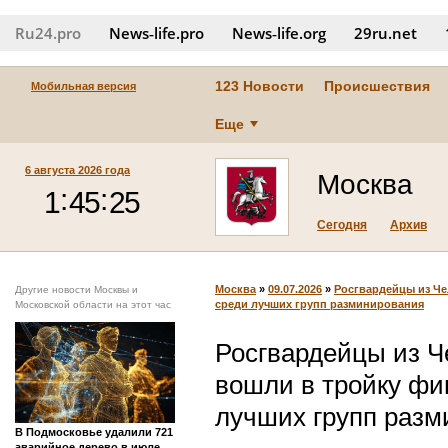
Ru24.pro
News‑life.pro
News‑life.org
29ru.net
123 Новости
Происшествия
Мобильная версия
Еще
6 августа 2026 года
Москва
Сегодня
Архив
Москва
»
09.07.2026
»
Росгвардейцы из Че
Другие новости Москвы и
среди лучших групп разминирования
Московской области на этот час
Росгвардейцы из Ч
вошли в тройку фи
лучших групп разм
В Подмосковье удалили 721
аварийное дерево в июле