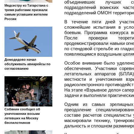
объединивших лучших спе
Медсестру из Татарстана с
подразделений воинских част
тремя работами признали
подразделений ОМОН территори
самым уставшим жителем
России
В течение пяти дней участн
сложнейшие испытания в усло
боевым. Программа конкурса 
После проверки теорети
продемонстрировали навыки огне
по стендовой стрельбе из гладк
появляющимся воздушным целям 
Домодедово начал
Особое внимание было уделено
обслуживать авиарейсы по
обеспечения. Участники сорев
согласованию
летательных аппаратов (БПЛА
местности и уничтожения взр
радиоэлектронного противодейст
На этапе «Взрывное дело» сапе
задачи и выполняли практически
Одним из самых зрелищных
преодоление специализирова
Собянин сообщил об
уничтожении восьми
составе расчетов специалисты 
летевших на Москву
маскировали технику, трениро
беспилотников
дальность и сплошном разминиро