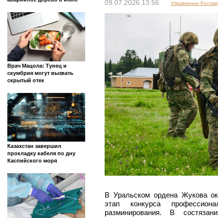
09.07.2026 13:56
Управление Росгва
Врач Мацола: Тунец и
скумбрия могут вызвать
скрытый отек
Казахстан завершил
прокладку кабеля по дну
Каспийского моря
В Уральском ордена Жукова ок
этап конкурса профессиона
разминирования. В состязан