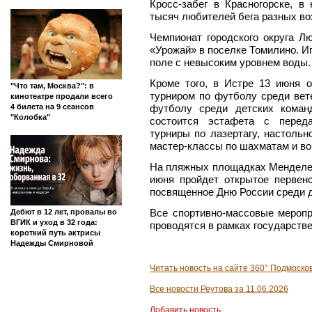
Кросс-забег в Красногорске, в
тысяч любителей бега разных во
Чемпионат городского округа Л
«Урожай» в поселке Томилино. И
поле с невысоким уровнем воды.
Кроме того, в Истре 13 июня 
"Что там, Москва?": в
турниром по футболу среди вет
кинотеатре продали всего
футболу среди детских коман
4 билета на 9 сеансов
"Колобка"
состоится эстафета с переда
турниры по лазертагу, настольн
мастер-классы по шахматам и во
На пляжных площадках Менделее
июня пройдет открытое первен
посвященное Дню России среди 
Все спортивно-массовые меропр
Дебют в 12 лет, провалы во
ВГИК и уход в 32 года:
проводятся в рамках государств
короткий путь актрисы
Надежды Смирновой
Читать новость на сайте 360° Подмоско
Все новости Реутова за 11.06.2026
Добавить новость