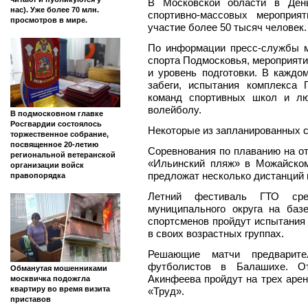
В Московской области в День
нас). Уже более 70 млн.
спортивно-массовых мероприя
просмотров в мире.
участие более 50 тысяч человек.
По информации пресс-службы м
спорта Подмосковья, мероприяти
и уровень подготовки. В каждо
забеги, испытания комплекса 
команд спортивных школ и лю
волейболу.
В подмосковном главке
Росгвардии состоялось
Некоторые из запланированных 
торжественное собрание,
посвященное 20-летию
Соревнования по плаванию на о
региональной ветеранской
«Ильинский пляж» в Можайском
организации войск
предложат несколько дистанций 
правопорядка
Летний фестиваль ГТО сре
муниципального округа на ба
спортсменов пройдут испытания 
в своих возрастных группах.
Решающие матчи предварите
футболистов в Балашихе. О
Обманутая мошенниками
Акинфеева пройдут на трех арен
москвичка подожгла
квартиру во время визита
«Труд».
приставов