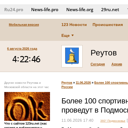
Ru24.pro
News‑life.pro
News‑life.org
29ru.net
123 Новости
Происшествия
Мобильная версия
Еще
6 августа 2026 года
Реутов
Сегодня
Архив
Реутов
»
11.06.2026
»
Более 100 спортивн
Другие новости Реутова и
России
Московской области на этот час
Более 100 спортив
проведут в Подмос
11.06.2026 17:40
360° Подмосковье
Что с сайтом 123ru.net (нас
читают и публикуются у