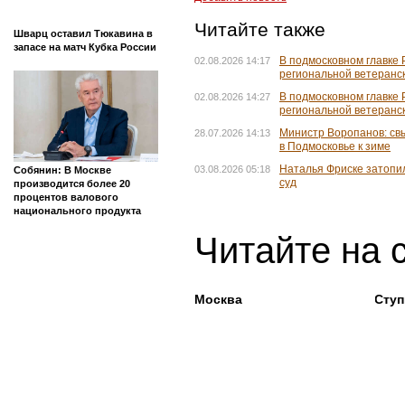
Читайте также
Шварц оставил Тюкавина в
запасе на матч Кубка России
В подмосковном главке 
02.08.2026 14:17
региональной ветеранск
В подмосковном главке 
02.08.2026 14:27
региональной ветеранск
Министр Воропанов: св
28.07.2026 14:13
в Подмосковье к зиме
Наталья Фриске затопил
03.08.2026 05:18
Собянин: В Москве
суд
производится более 20
процентов валового
национального продукта
Читайте на 
Москва
Сту