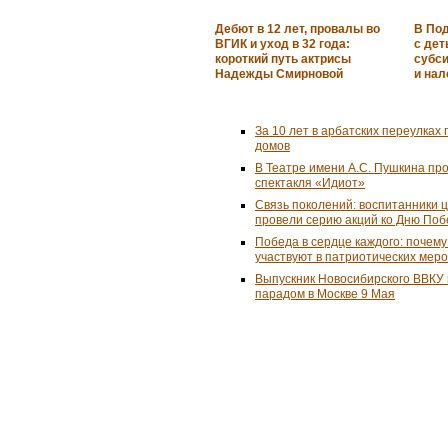
Дебют в 12 лет, провалы во
В По
ВГИК и уход в 32 года:
с де
короткий путь актрисы
субс
Надежды Смирновой
и на
За 10 лет в арбатских переулках 
домов
В Театре имени А.С. Пушкина пр
спектакля «Идиот»
Связь поколений: воспитанники 
провели серию акций ко Дню По
Победа в сердце каждого: почем
участвуют в патриотических мер
Выпускник Новосибирского ВВКУ
парадом в Москве 9 Мая