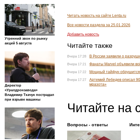
Читать новость на сайте Lenta.ru
Все новости раздела за 25.01.2026
Добавить новость
Утренний звон по рынку
акций 5 августа
Читайте также
В России заявили о разруш
Вчера 17:28
Фанаты Marvel объявили во
Вчера 17:21
Мощный тайфун обрушится 
Вчера 17:22
Артемий Лебедев описал 90
Вчера 17:27
мразота»
Директор
«Уралдронзавода»
Владимир Ткачук пострадал
при взрыве машины
Читайте на 
Вопросы - ответы
Инте