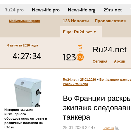
Ru24.pro
News‑life.pro
News‑life.org
29ru.net
123 Новости
Происшествия
Мобильная версия
Еще: Ru24.net
6 августа 2026 года
Ru24.net
Сегодня
Архив
Ru24.net
»
25.01.2026
»
Во Франции раскры
России танкера
Во Франции раскры
экипаже следовавш
Интернет-магазин
инженерного
танкера
оборудования: оптовые и
розничные поставки на
tt46.ru
25.01.2026 22:47
Lenta.ru