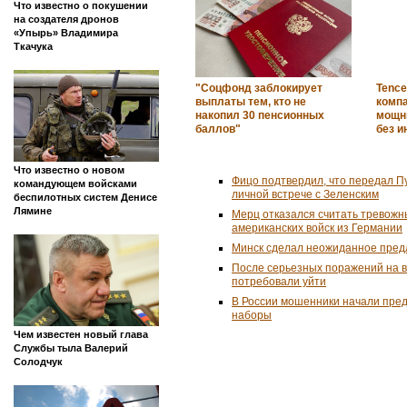
Что известно о покушении
на создателя дронов
«Упырь» Владимира
Ткачука
"Соцфонд заблокирует
Tence
выплаты тем, кто не
комп
накопил 30 пенсионных
мощн
баллов"
без и
Что известно о новом
Фицо подтвердил, что передал П
командующем войсками
личной встрече с Зеленским
беспилотных систем Денисе
Лямине
Мерц отказался считать тревожн
американских войск из Германии
Минск сделал неожиданное пред
После серьезных поражений на 
потребовали уйти
В России мошенники начали пре
наборы
Чем известен новый глава
Службы тыла Валерий
Солодчук