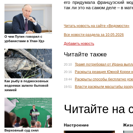
его придумала французский мо
так ли это на самом деле – в ма
Читать новость на сайте «Ведомости»
Все новости раздела за 10.05.2026
О чем Путин говорил с
урбанистами в Улан-Удэ
Добавить новость
Читайте также
Трамп потребовал от Ирана выпл
20:10
Раскрыта реакция Южной Кореи н
20:16
Раскрыты способы бесплатно уск
19:44
Как рыбу в подмосковных
водоемах залило бытовой
Власти раскрыли масштабы разр
19:51
химией
Читайте на 
Настроение
Жиз
Верховный суд снял