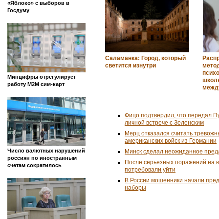
«Яблоко» с выборов в
Госдуму
Саламанка: Город, который
Расп
светится изнутри
мето
псих
Минцифры отрегулирует
школ
работу M2M сим-карт
межд
Фицо подтвердил, что передал П
личной встрече с Зеленским
Мерц отказался считать тревожн
американских войск из Германии
Число валютных нарушений
Минск сделал неожиданное пред
россиян по иностранным
После серьезных поражений на 
счетам сократилось
потребовали уйти
В России мошенники начали пре
наборы