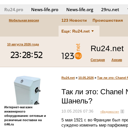
Ru24.pro
News‑life.pro
News‑life.org
29ru.net
123 Новости
Происшествия
Мобильная версия
Еще: Ru24.net
10 августа 2026 года
Ru24.net
Сегодня
Архив
Ru24.net
»
10.05.2026
»
Так ли это: Chane
Так ли это: Chanel
Шанель?
Интернет-магазин
10.05.2026 07:36
инженерного
«Ведомости»
оборудования: оптовые и
5 мая 1921 г. во Франции был пр
розничные поставки на
tt46.ru
суждено изменить мир парфюмери