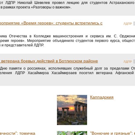
от ЛДПР Николай Шевелев провел лекцию для студентов Астраханского 
 в рамках проекта «Разговоры о важном».
оприятие «Время героев»: студенты встретились с
ЛДПР
ика Отечества в Колледже машиностроения и сервиса им. С. Орджони
Время героев». Мероприятие объединило студентов первого курса, общес
й и представителей ЛДПР.
 ветерана боевых действий в Ботлихском районе
ЛДПР
Дню памяти о россиянах, исполнявших служебный долг за пределами Оте
тделения ЛДПР Хасаймирза Хасаймирзаев посетил ветерана Афганской
Каппадокия
чности": томичка
"Вонючие и грязные":