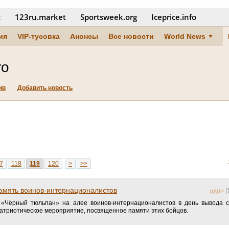
t
123ru.market
Sportsweek.org
Iceprice.info
ия
VIP-тусовка
Анонсы
Все новости
World News
ro
ив
Добавить новость
7
118
119
120
>
>>
память воинов-интернационалистов
ЛДПР
«Чёрный тюльпан» на алее воинов-интернационалистов в день вывода со
патриотическое мероприятие, посвященное памяти этих бойцов.