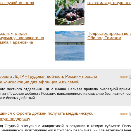
ак случайно стала
захватили детскую пл
зали, что ждет
Подросток пропал во 
мужчину, напавшего на
Оби под Томском
авла Нарановича
проекта ЛДПР «Трудовая доблесть России» прошли
ЛДПР
 консультации для афганцев и их семей
кого местного отделения ЛДПР Жанна Салиева провела очередной прием 
ртии «Трудовая доблесть России», направленного на оказание бесплатной ю
а и боевых действий.
вшийся с фронта должен получить медицинскую,
ЛДПР
овую поддержку
д Слуцкий выступил с инициативой о создании в каждом субъекте Росс
медицинской, психологической и трудовой реабилитации для ветеранов бое