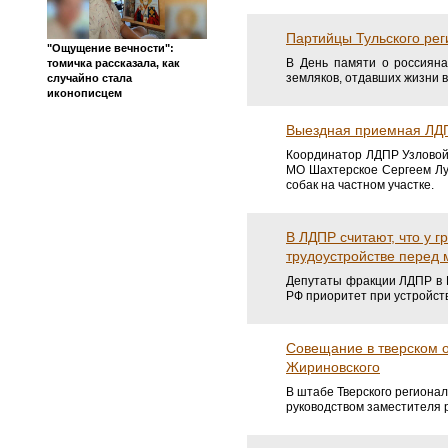
Партийцы Тульского рег
"Ощущение вечности":
В День памяти о россияна
томичка рассказала, как
земляков, отдавших жизни в
случайно стала
иконописцем
Выездная приемная ЛДП
Координатор ЛДПР Узловой
МО Шахтерское Сергеем Лу
собак на частном участке.
В ЛДПР считают, что у 
трудоустройстве перед
Депутаты фракции ЛДПР в 
РФ приоритет при устройств
Совещание в тверском 
Жириновского
В штабе Тверского региона
руководством заместителя 