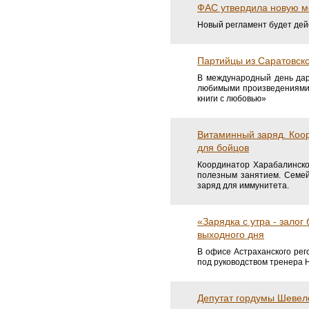
ФАС утвердила новую ме
Новый регламент будет дейс
Партийцы из Саратовск
В международный день дар
любимыми произведениями.
книги с любовью»
Витаминный заряд. Коо
для бойцов
Координатор Харабалинско
полезным занятием. Семей
заряд для иммунитета.
«Зарядка с утра - залог
выходного дня
В офисе Астраханского ре
под руководством тренера 
Депутат гордумы Шевел