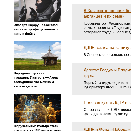
В Хасавюрте прошли бе
афганцев и их семей
Координатор Хасавюртов
Эксперт Парфун рассказал,
рамках проекта «Трудовая
как катастрофы усиливают
ветеранов труда и боевых д
веру в фейки
ЛДПР встала на защиту
В Орловское региональное 
Депутат Госдумы Влади
Народный русский
труда
праздник 7 августа — Анна
Холодница: что можно и
Первый замруководителя
нельзя делать
Губернатору ХМАО – Югры с
Полевая кухня ЛДПР в 
С первых дней СВО предст
кухни, где готовят сухие су
Обручальные кольца стали
ЛДПР и Фонд «Победа»
покупать на 11% чаще в этом