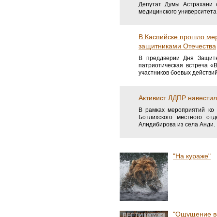
Депутат Думы Астрахани 
медицинского университета
В Каспийске прошло мер
защитниками Отечества
В преддверии Дня Защитн
патриотическая встреча «
участников боевых действи
Активист ЛДПР навестил
В рамках мероприятий ко 
Ботлихского местного о
Алидибирова из села Анди.
"На кураже"
"Ощущение ве