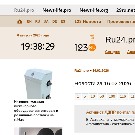
Ru24.pro
News‑life.pro
News‑life.org
29ru.ne
123 Новости
Происшеств
EN
RU
UA
DE
ES
6 августа 2026 года
Ru24.p
Сегодня
Арх
Ru24.pro
»
16.02.2026
Новости за 16.02.2026
1
5
10
50
100
116
11
Интернет-магазин
инженерного
оборудования: оптовые и
Активист ЛДПР почтил 
розничные поставки на
В Астрахани у мемориала 
tt46.ru
Афганистана - состоялось 