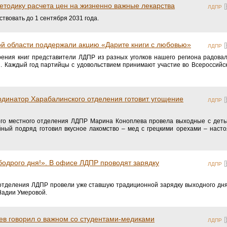
тодику расчета цен на жизненно важные лекарства
ЛДПР
твовать до 1 сентября 2031 года.
ой области поддержали акцию «Дарите книги с любовью»
ЛДПР
ения книг представители ЛДПР из разных уголков нашего региона радова
 Каждый год партийцы с удовольствием принимают участие во Всероссийс
рдинатор Харабалинского отделения готовит угощение
ЛДПР
го местного отделения ЛДПР Марина Коноплева провела выходные с деть
ный подряд готовил вкусное лакомство – мед с грецкими орехами – наст
 бодрого дня!». В офисе ЛДПР проводят зарядку
ЛДПР
готделения ЛДПР провели уже ставшую традиционной зарядку выходного дн
Надии Умеровой.
ев говорил о важном со студентами-медиками
ЛДПР