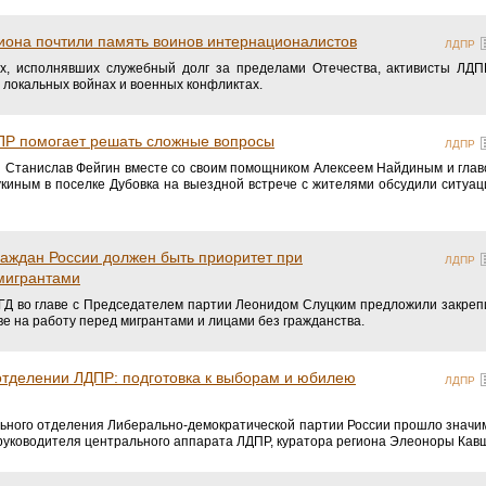
иона почтили память воинов интернационалистов
ЛДПР
х, исполнявших служебный долг за пределами Отечества, активисты ЛДП
 локальных войнах и военных конфликтах.
Р помогает решать сложные вопросы
ЛДПР
 Станислав Фейгин вместе со своим помощником Алексеем Найдиным и гла
киным в поселке Дубовка на выездной встрече с жителями обсудили ситуа
граждан России должен быть приоритет при
ЛДПР
 мигрантами
ГД во главе с Председателем партии Леонидом Слуцким предложили закреп
е на работу перед мигрантами и лицами без гражданства.
отделении ЛДПР: подготовка к выборам и юбилею
ЛДПР
льного отделения Либерально-демократической партии России прошло значи
руководителя центрального аппарата ЛДПР, куратора региона Элеоноры Кав