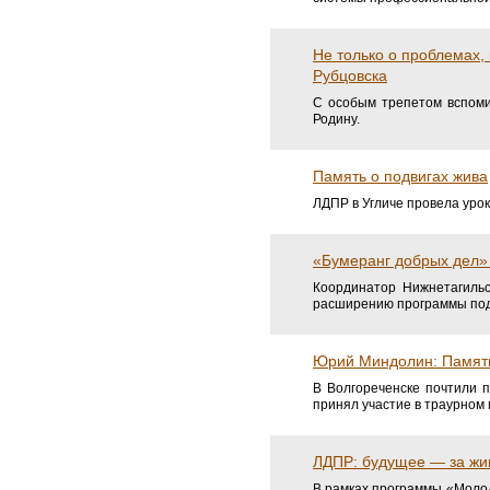
Не только о проблемах,
Рубцовска
С особым трепетом вспоми
Родину.
Память о подвигах жива
ЛДПР в Угличе провела уро
«Бумеранг добрых дел»
Координатор Нижнетагиль
расширению программы под
Юрий Миндолин: Память
В Волгореченске почтили 
принял участие в траурном 
ЛДПР: будущее — за жи
В рамках программы «Молод