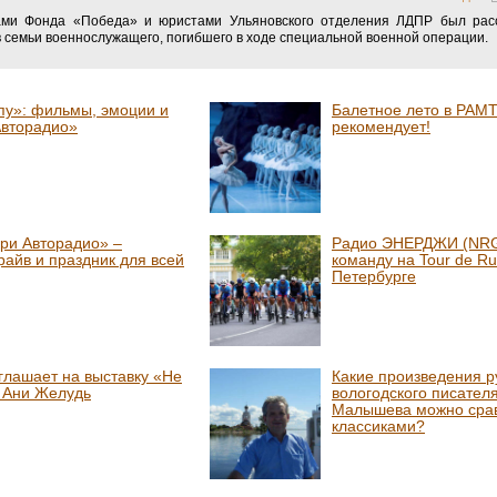
ами Фонда «Победа» и юристами Ульяновского отделения ЛДПР был рас
 семьи военнослужащего, погибшего в ходе специальной военной операции.
пу»: фильмы, эмоции и
Балетное лето в РАМТ
Авторадио»
рекомендует!
ри Авторадио» –
Радио ЭНЕРДЖИ (NRG
райв и праздник для всей
команду на Tour de Ru
Петербурге
глашает на выставку «Не
Какие произведения р
» Ани Желудь
вологодского писател
Малышева можно срав
классиками?