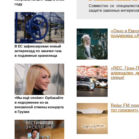
году
Совместно со специалист
защите законных интересов
«Окно в Евро
поддержка «
В ЕС зафиксирован новый
антирекорд по закачке газа
в подземные хранилища
«REC. Гран-П
адреналин, д
семьи!
«Мы ещё споём»: Орбакайте
в недоумении из-за
Relax FM при
внезапной отмены концерта
тот горизонт
в Грузии