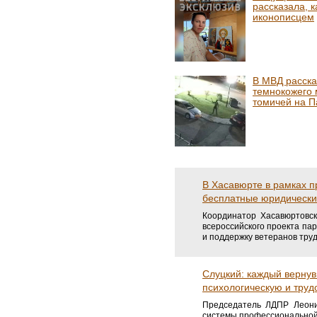
рассказала, к
иконописцем
В МВД расска
темнокожего 
томичей на П
В Хасавюрте в рамках 
бесплатные юридические
Координатор Хасавюртовс
всероссийского проекта па
и поддержку ветеранов труд
Слуцкий: каждый верну
психологическую и труд
Председатель ЛДПР Леони
системы профессиональной 