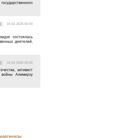
государственного
16.02.2026 00:00
кидзе состоялась
твенных деятелей,
16.02.2026 00:00
чества, активист
 войны Алимирзу
 маргиналы