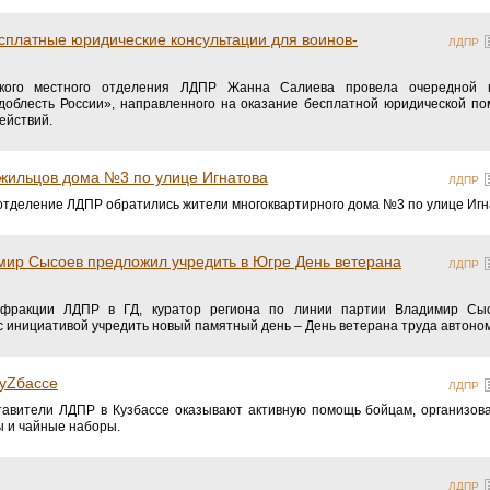
сплатные юридические консультации для воинов-
ЛДПР
ского местного отделения ЛДПР Жанна Салиева провела очередной 
 доблесть России», направленного на оказание бесплатной юридической п
ействий.
 жильцов дома №3 по улице Игнатова
ЛДПР
отделение ЛДПР обратились жители многоквартирного дома №3 по улице Игн
мир Сысоев предложил учредить в Югре День ветерана
ЛДПР
 фракции ЛДПР в ГД, куратор региона по линии партии Владимир Сыс
 инициативой учредить новый памятный день – День ветерана труда автоном
КуZбассе
ЛДПР
авители ЛДПР в Кузбассе оказывают активную помощь бойцам, организова
пы и чайные наборы.
ЛДПР