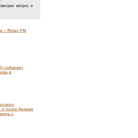
смотрен вопрос о
е – Relax FM
) собирает
ssie в
усского
я и поэта Андрея
нить с