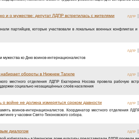
 но и о мужестве: депутат ЛДПР встретилась с жителями
ЛДПР
нали партийцев, которые участвовали в локальных военных конфликтах и
ЛДПР
ки мужества ко Дню воинов-интернационалистов
 набирает обороты в Нижнем Тагиле
ЛДПР
ского местного отделения ЛДПР Екатерина Носова провела рабочую встр
держки социально незащищённых слоёв населения
 о войне не должна измеряться сроком давности
ЛДПР
память воинов-интернационалистов. Координатор местного отделения ЛД
митинге у часовни Свято-Тихоновского собора.
вым диалогом
ЛДПР
ой избиратель» в Чиканском доме культуры представители ЛДПР провели вик