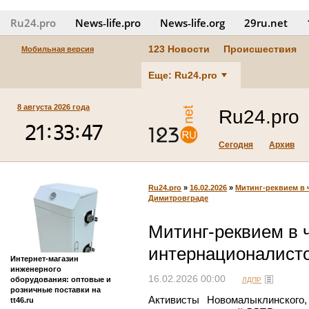
Ru24.pro
News‑life.pro
News‑life.org
29ru.net
123 Новости
Происшествия
Мобильная версия
Еще: Ru24.pro
8 августа 2026 года
Ru24.pro
Сегодня
Архив
Ru24.pro
»
16.02.2026
»
Митинг-реквием в 
Димитровграде
Митинг-реквием в 
интернационалисто
Интернет-магазин
инженерного
16.02.2026 00:00
оборудования: оптовые и
ЛДПР
розничные поставки на
Активисты Новомалыклинского,
tt46.ru