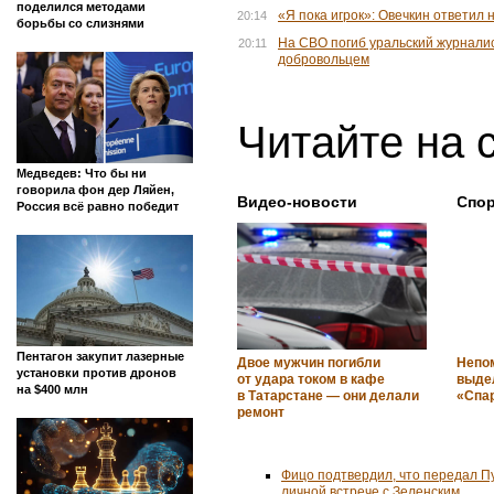
поделился методами
«Я пока игрок»: Овечкин ответил
20:14
борьбы со слизнями
На СВО погиб уральский журнали
20:11
добровольцем
Читайте на 
Медведев: Что бы ни
говорила фон дер Ляйен,
Видео-новости
Спор
Россия всё равно победит
Пентагон закупит лазерные
Двое мужчин погибли
Непо
установки против дронов
от удара током в кафе
выде
на $400 млн
в Татарстане — они делали
«Спар
ремонт
Фицо подтвердил, что передал П
личной встрече с Зеленским