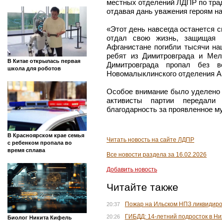
местных отделений ЛДПР по трад
отдавая дань уважения героям н
«Этот день навсегда останется с
отдал свою жизнь, защищая 
Афганистане погибли тысячи на
ребят из Димитровграда и Мел
В Китае открылась первая
Димитровграда пропал без ве
школа для роботов
Новомалыклинского отделения А
Особое внимание было уделено 
активисты партии передали
благодарность за проявленное му
В Красноярском крае семья
Читать новость на сайте ЛДПР
с ребенком пропала во
время сплава
Все новости раздела за 16.02.2026
Добавить новость
Читайте также
Пожар на Ильском НПЗ ликвидиро
20:37
ГИБДД: 14-летний подросток в Н
20:26
Биолог Никита Кифель