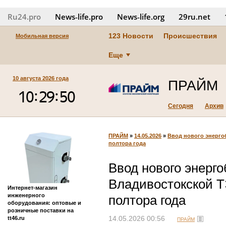
Ru24.pro
News‑life.pro
News‑life.org
29ru.net
123 Новости
Происшествия
Мобильная версия
Еще
10 августа 2026 года
ПРАЙМ
Сегодня
Архив
ПРАЙМ
»
14.05.2026
»
Ввод нового энерго
полтора года
Ввод нового энерго
Владивостокской Т
Интернет-магазин
инженерного
полтора года
оборудования: оптовые и
розничные поставки на
tt46.ru
14.05.2026 00:56
ПРАЙМ