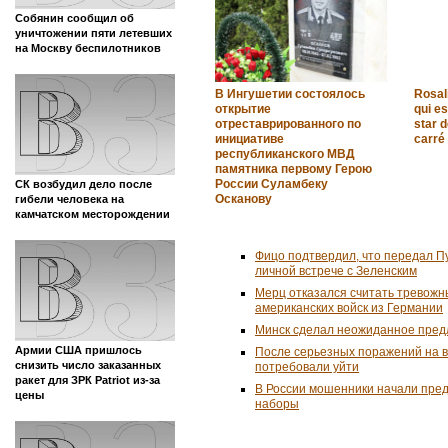
Собянин сообщил об
уничтожении пяти летевших
на Москву беспилотников
В Ингушетии состоялось
Rosalí
открытие
qui es
отреставрированного по
star 
инициативе
carré
республиканского МВД
памятника первому Герою
России Суламбеку
СК возбудил дело после
Осканову
гибели человека на
камчатском месторождении
Фицо подтвердил, что передал П
личной встрече с Зеленским
Мерц отказался считать тревожн
американских войск из Германии
Минск сделал неожиданное пред
Армии США пришлось
После серьезных поражений на 
снизить число заказанных
потребовали уйти
ракет для ЗРК Patriot из-за
В России мошенники начали пре
цены
наборы