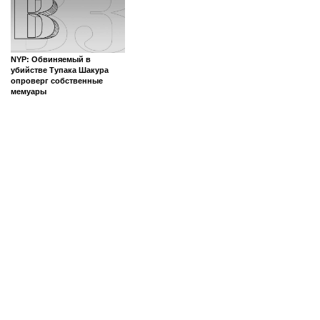
NYP: Обвиняемый в
убийстве Тупака Шакура
опроверг собственные
мемуары