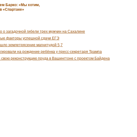
щем Барко: «Мы хотим,
 в «Спартаке»
о о загадочной гибели трех мужчин на Сахалине
ные факторы успешной сдачи ЕГЭ
шло землетрясение магнитудой 5,7
гировали на рождение ребёнка у пресс-секретаря Трампа
 свою реконструкцию пруда в Вашингтоне с проектом Байдена