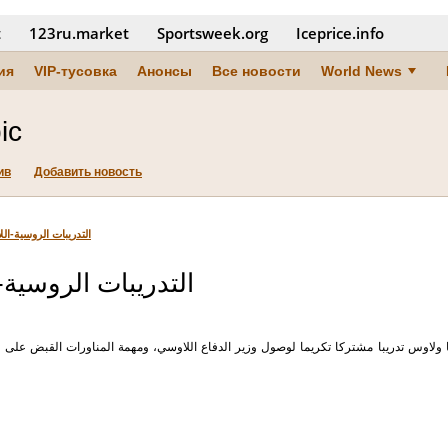
t
123ru.market
Sportsweek.org
Iceprice.info
ия
VIP-тусовка
Анонсы
Все новости
World News
ic
ив
Добавить новость
التدريبات الروسية-ال
التدريبات الروسية-
اوس تدريبا مشتركا تكريما لوصول وزير الدفاع اللاوسي، ومهمة المناورات القبض على 