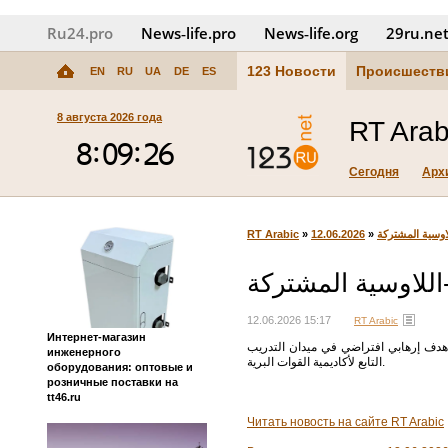
Ru24.pro
News‑life.pro
News‑life.org
29ru.ne
123 Новости
Происшеств
EN
RU
UA
DE
ES
8 августа 2026 года
RT Arab
Сегодня
Арх
RT Arabic
»
12.06.2026
»
لاوسية المشتركة
اللاوسية المشتركة
12.06.2026 15:17
RT Arabic
Интернет-магазин
هدف إرهابي افتراضي في ميدان التدريب
инженерного
التابع لأكاديمية القوات البرية.
оборудования: оптовые и
розничные поставки на
tt46.ru
Читать новость на сайте RT Arabic