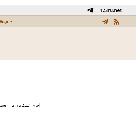
123ru.net
Еще
أجرى عسكريون من روسيا ول