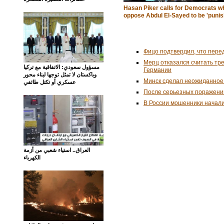
Hasan Piker calls for Democrats w
oppose Abdul El-Sayed to be 'punis
Фицо подтвердил, что пере
Мерц отказался считать тр
مسؤول سعودي: الاتفاقية مع تركيا
Германии
وباكستان لا تمثل توجها لبناء محور
Минск сделал неожиданное
عسكري أو تكتل طائفي
После серьезных поражени
В России мошенники начал
العراق.. استياء شعبي من أزمة
الكهرباء