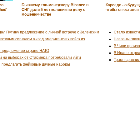
ho
Бывшему топ-менеджеру Binancе в
Карседо - о буду
hed'
СНГ дали 5 лет колонии по делу о
чтобы он остался
мошенничестве
дал Путину предложение о личной встрече с Зеленским
Стало известн
евожным сигналом вывод американских войск из
Названы глав
В Чили произо
 предложение стране НАТО
В Иране отреа
й на выборах от Стармера потребовали уйти
Трамп сравнил
и предлагать фейковые дачные наборы