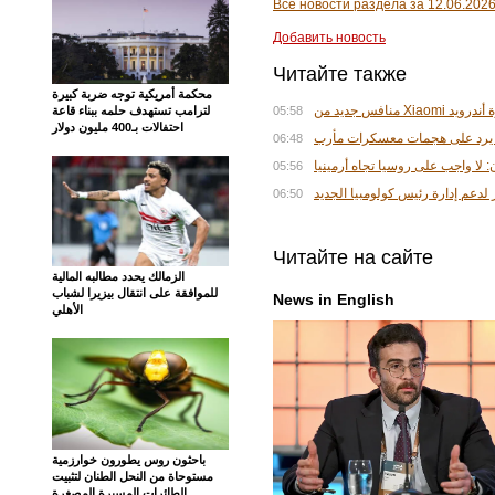
Все новости раздела за 12.06.202
Добавить новость
Читайте также
محكمة أمريكية توجه ضربة كبيرة
منافس جديد من X
لترامب تستهدف حلمه ببناء قاعة
05:58
احتفالات بـ400 مليون دولار
 يرد على هجمات معسكرات مأرب
06:48
لا واجب على روسيا تجاه أرمينيا
05:56
 لدعم إدارة رئيس كولومبيا الجديد
06:50
Читайте на сайте
الزمالك يحدد مطالبه المالية
للموافقة على انتقال بيزيرا لشباب
News in English
الأهلي
باحثون روس يطورون خوارزمية
مستوحاة من النحل الطنان لتثبيت
الطائرات المسيرة المصغرة