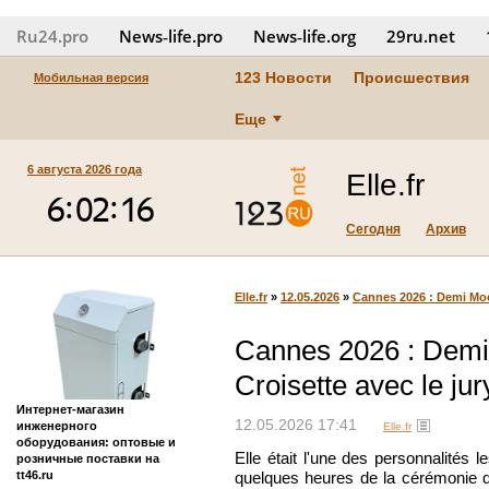
Ru24.pro
News‑life.pro
News‑life.org
29ru.net
123 Новости
Происшествия
Мобильная версия
Еще
6 августа 2026 года
Elle.fr
Сегодня
Архив
Elle.fr
»
12.05.2026
»
Cannes 2026 : Demi Moore
Cannes 2026 : Demi 
Croisette avec le jur
Интернет-магазин
12.05.2026 17:41
инженерного
Elle.fr
оборудования: оптовые и
Elle était l'une des personnalités 
розничные поставки на
tt46.ru
quelques heures de la cérémonie d