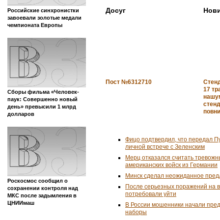
Досуг
Нови
Российские синхронистки
завоевали золотые медали
чемпионата Европы
Пост №6312710
Стен
17 тр
Сборы фильма «Человек-
нашу
паук: Совершенно новый
стенд
день» превысили 1 млрд
повн
долларов
Фицо подтвердил, что передал П
личной встрече с Зеленским
Мерц отказался считать тревожн
американских войск из Германии
Минск сделал неожиданное пред
Роскосмос сообщил о
После серьезных поражений на 
сохранении контроля над
потребовали уйти
МКС после задымления в
ЦНИИмаш
В России мошенники начали пре
наборы