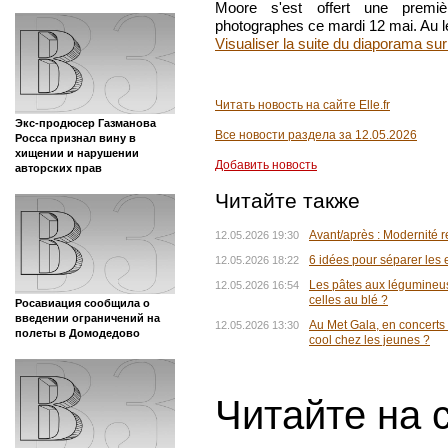
Moore s'est offert une premiè
photographes ce mardi 12 mai. Au le
Visualiser la suite du diaporama sur 
Читать новость на сайте Elle.fr
Экс-продюсер Газманова
Все новости раздела за 12.05.2026
Росса признал вину в
хищении и нарушении
Добавить новость
авторских прав
Читайте также
Avant/après : Modernité
12.05.2026 19:30
6 idées pour séparer les 
12.05.2026 18:22
Les pâtes aux légumineus
12.05.2026 16:54
celles au blé ?
Росавиация сообщила о
введении ограничений на
Au Met Gala, en concerts
12.05.2026 13:30
полеты в Домодедово
cool chez les jeunes ?
Читайте на 