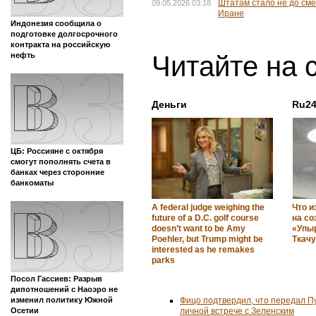
Штатам стало не до сме
09.05.2026 03:18
Иране
Индонезия сообщила о
подготовке долгосрочного
контракта на российскую
Читайте на 
нефть
Деньги
Ru24
ЦБ: Россияне с октября
смогут пополнять счета в
банках через сторонние
банкоматы
A federal judge weighing the
Что и
future of a D.C. golf course
на со
doesn’t want to be Amy
«Упы
Poehler, but Trump might be
Ткач
interested as he remakes
parks
Посол Гассиев: Разрыв
дипотношений с Наоэро не
изменил политику Южной
Фицо подтвердил, что передал П
Осетии
личной встрече с Зеленским