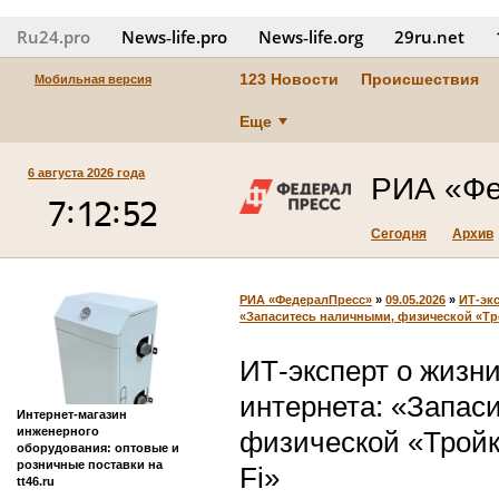
Ru24.pro
News‑life.pro
News‑life.org
29ru.net
123 Новости
Происшествия
Мобильная версия
Еще
6 августа 2026 года
РИА «Фе
Сегодня
Архив
РИА «ФедералПресс»
»
09.05.2026
»
ИТ-эк
«Запаситесь наличными, физической «Тро
ИТ-эксперт о жизн
интернета: «Запас
Интернет-магазин
инженерного
физической «Тройк
оборудования: оптовые и
розничные поставки на
Fi»
tt46.ru