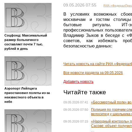
09.05.2026 07:55
РИА «ФедералПрес
В условиях возможных сбоев
москвичам и гостям столицы
бытовые ритуалы. ИТ-эк
профессиональных пользовател
Владимир Зыков в беседе с «Ф
Соцфонд: Максимальный
размер больничного
советов, как избежать про
составляет почти 7 тыс.
безопасностью данных:
рублей в день
Читать новость на сайте РИА «Федера
Все новости раздела за 09.05.2026
Добавить новость
Аэропорт Лейпцига
Читайте также
приостановил полеты из-за
неизвестного объекта в
небе
«Бессмертный полк» во 
09.05.2026 07:41
Полиция по горячим сл
09.05.2026 07:50
велосипед у школьника 
«Народный контроль» п
09.05.2026 07:15
Сасове: объект получил