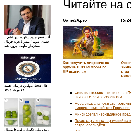
Читайте на 
Game24.pro
Ru24
آغاز عصر جدید شناورسازی قشم با
احسان اصولی؛ مدیر باتجربه فوتبال
سکان‌دار نماینده جزیره شد
Как получить лицензию на
Онкол
оружие в Grand Mobile по
Хими
RP-правилам
стоит
милл
فال حافظ متولدین هر ماه - شنبه
۱۷ مرداد ۱۴۰۵
Фицо подтвердил, что передал П
личной встрече с Зеленским
Мерц отказался считать тревожн
американских войск из Германии
Минск сделал неожиданное пред
После серьезных поражений на 
потребовали уйти
روش ساده نگهداری لیمو تا یکسال