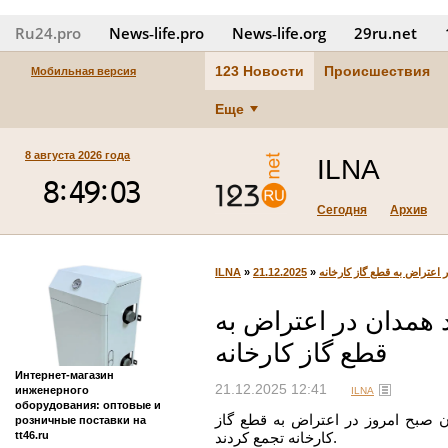
Ru24.pro
News‑life.pro
News‑life.org
29ru.net
123 Новости
Происшествия
Мобильная версия
Еще
8 августа 2026 года
ILNA
Сегодня
Архив
ILNA
»
21.12.2025
»
ر اعتراض به قطع گاز کارخانه
د همدان در اعتراض به
قطع گاز کارخانه
Интернет-магазин
21.12.2025 12:41
инженерного
ILNA
оборудования: оптовые и
ان صبح امروز در اعتراض به قطع گاز
розничные поставки на
tt46.ru
کارخانه تجمع کردند.