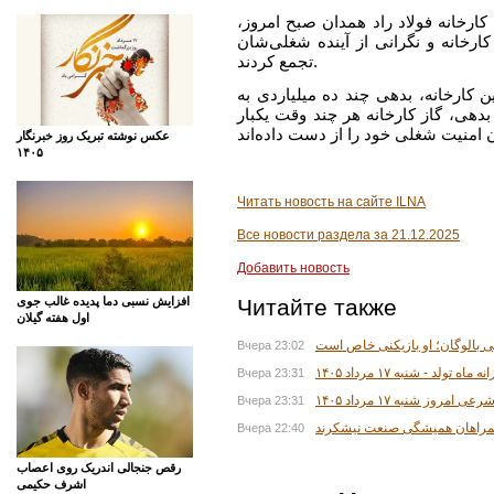
 کارخانه فولاد راد همدان صبح امروز
 گاز کارخانه و نگرانی از آینده شغلی‌شان
تجمع کردند.
ن کارخانه، بدهی چند ده میلیاردی به
بدهی، گاز کارخانه هر چند وقت یکبار
عکس نوشته تبریک روز خبرنگار
۱۴۰۵
Читать новость на сайте ILNA
Все новости раздела за 21.12.2025
Добавить новость
Читайте также
افزایش نسبی دما پدیده غالب جوی
اول هفته گیلان
ی بالوگان؛ او بازیکنی خاص است
Вчера 23:02
اه تولد - شنبه ۱۷ مرداد ۱۴۰۵
Вчера 23:31
 امروز شنبه ۱۷ مرداد ۱۴۰۵
Вчера 23:31
همراهان همیشگی صنعت نیشکرند
Вчера 22:40
رقص جنجالی اندریک روی اعصاب
اشرف حکیمی