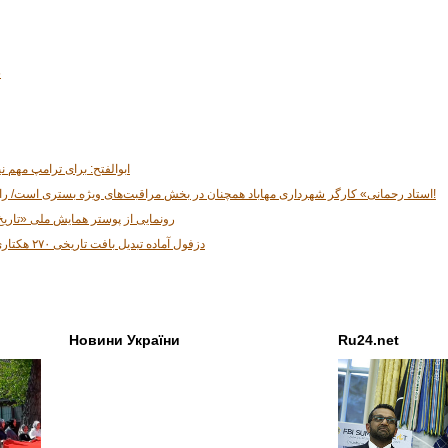
5
ابوالفتح: برای ترامپ مهم ن
«استاد رحمانی» کارگر شهرداری مهاباد همچنان در بخش مراقبت‌های ویژه بستری است/ راننده متخلف دختری ۱۱ ساله بوده!
رونمایی از پوستر همایش ملی «تاریخ
دزفول آماده تبدیل بافت تاریخی ۲۷۰ هکتاری به محور توسعه گردشگری است
Новини України
Ru24.net