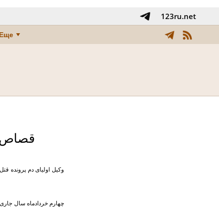
123ru.net
Еще
قصاص در