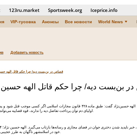
t
123ru.market
Sportsweek.org
Iceprice.info
ия
VIP-тусовка
Анонсы
Все новости
World News
ив
Добавить новость
قصاص در بن‌بست دیه/ چرا حکم قاتل الهه حسین
 بن‌بست دیه/ چرا حکم قاتل الهه حسین‌ن
وکیل اولیای دم پرونده قتل الهه حسین‌نژاد گفت: طبق ماده ۴۲۸ قانون مجازات اسلا
اولیای دم توان پرداخت تفاضل دیه را ندارند، قوه قضاییه می‌تواند برای جبران آن از صندوق دولت اقدام کند.
خود در اسلامشهر ناگهان به طرز عجیبی مفقود می‌شود و اثری از او یافت نمی‌شود.