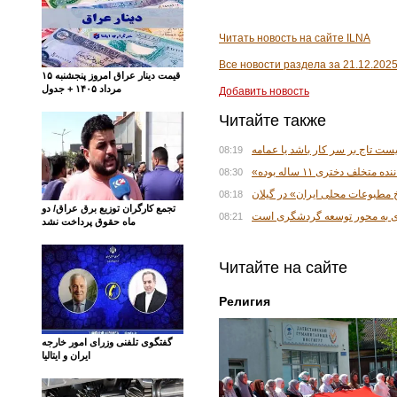
Читать новость на сайте ILNA
Все новости раздела за 21.12.202
قیمت دینار عراق امروز پنجشنبه ۱۵
مرداد ۱۴۰۵ + جدول
Добавить новость
Читайте также
یست تاج بر سر کار باشد یا عمامه
08:19
08:30
 مطبوعات محلی ایران» در گیلان
08:18
تجمع کارگران توزیع برق عراق/ دو
08:21
ماه حقوق پرداخت نشد
Читайте на сайте
Религия
گفتگوی تلفنی وزرای امور خارجه
ایران و ایتالیا