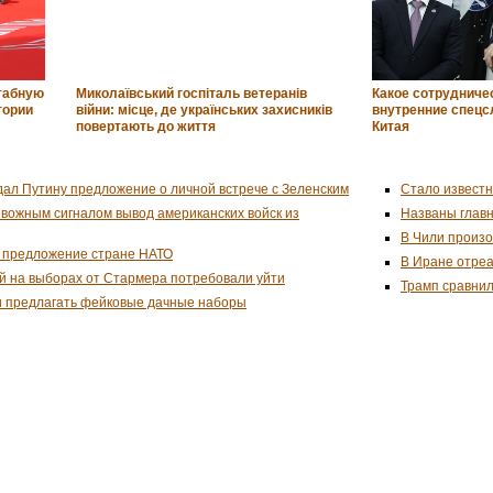
табную
Миколаївський госпіталь ветеранів
Какое сотрудниче
тории
війни: місце, де українських захисників
внутренние спецс
повертають до життя
Китая
дал Путину предложение о личной встрече с Зеленским
Стало известн
евожным сигналом вывод американских войск из
Названы глав
В Чили произо
 предложение стране НАТО
В Иране отреа
й на выборах от Стармера потребовали уйти
Трамп сравнил
и предлагать фейковые дачные наборы