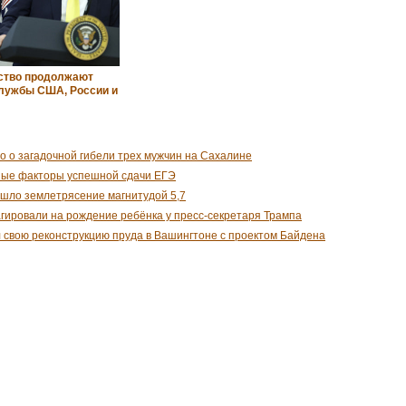
ство продолжают
лужбы США, России и
о о загадочной гибели трех мужчин на Сахалине
ные факторы успешной сдачи ЕГЭ
шло землетрясение магнитудой 5,7
гировали на рождение ребёнка у пресс-секретаря Трампа
 свою реконструкцию пруда в Вашингтоне с проектом Байдена