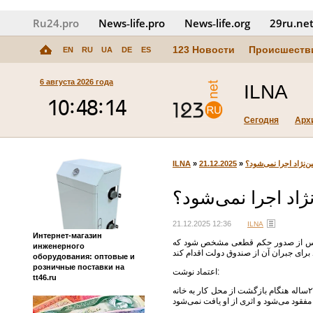
Ru24.pro
News‑life.pro
News‑life.org
29ru.ne
123 Новости
Происшеств
EN
RU
UA
DE
ES
6 августа 2026 года
ILNA
Сегодня
Арх
ILNA
»
21.12.2025
»
‌نژاد اجرا نمی‌شود؟
ژاد اجرا نمی‌شود؟
21.12.2025 12:36
ILNA
Интернет-магазин
می اگر کسی موجب قتل شود و پس از صدور حکم قطعی مشخص شود که
инженерного
оборудования: оптовые и
розничные поставки на
اعتماد نوشت:
tt46.ru
چهارم خردادماه سال جاری، خبر ناپدید شدن دختری جوان در فضای مجازی و رسانه‌ها بازتاب می‌گیرد. الهه حسین نژاد؛ ۲۴ساله هنگام بازگشت از محل کار به خانه