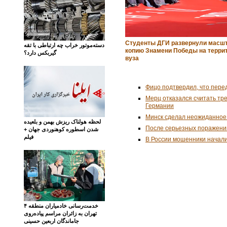
Студенты ДГИ развернули масш
دسته‌موتور خراب چه ارتباطی با تقه
копию Знамени Победы на терри
گیربکس دارد؟
вуза
Фицо подтвердил, что пере
Мерц отказался считать тр
Германии
Минск сделал неожиданное
لحظه هولناک ریزش بهمن و بلعیده
После серьезных поражени
شدن اسطوره کوهنوردی جهان +
فیلم
В России мошенники начал
خدمت‌رسانی خادمیاران منطقه ۴
تهران به زائران مراسم پیاده‌روی
جاماندگان اربعین حسینی