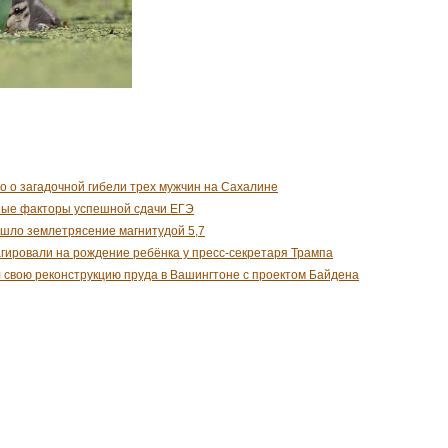
о о загадочной гибели трех мужчин на Сахалине
ные факторы успешной сдачи ЕГЭ
шло землетрясение магнитудой 5,7
гировали на рождение ребёнка у пресс-секретаря Трампа
 свою реконструкцию пруда в Вашингтоне с проектом Байдена