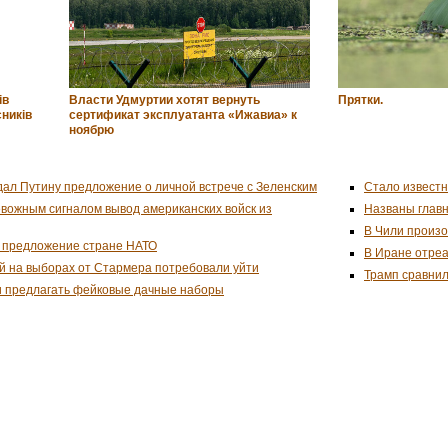
ів
Власти Удмуртии хотят вернуть
Прятки.
сників
сертификат эксплуатанта «Ижавиа» к
ноябрю
дал Путину предложение о личной встрече с Зеленским
Стало известн
евожным сигналом вывод американских войск из
Названы глав
В Чили произо
 предложение стране НАТО
В Иране отреа
й на выборах от Стармера потребовали уйти
Трамп сравнил
и предлагать фейковые дачные наборы