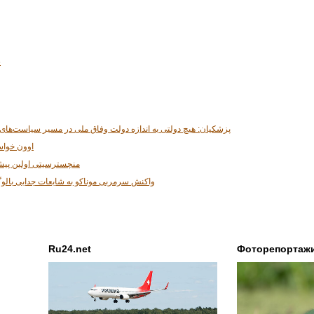
6
پزشکیان: هیچ دولتی به اندازه دولت وفاق ملی در مسیر سیاست‌ها
اوون خواس
منچسترسیتی اولین پیشنه
واکنش سرمربی موناکو به شایعات جدایی بالو
Ru24.net
Фоторепортаж