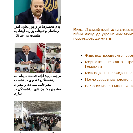
پیام محمدرضا نوروزپور معاون امور
Миколаївський госпіталь ветеран
رسانه‌ای و تبلیغات وزارت ارشاد به
війни: місце, де українських захи
مناسبت روز خبرنگار
повертають до життя
Фицо подтвердил, что пере
Мерц отказался считать тр
Германии
Минск сделал неожиданное
بررسی روند ارائه خدمات درمانی به
После серьезных поражени
بازنشستگان کشوری در نشست
مدیرعامل بیمه دی و مدیران
В России мошенники начал
صندوق و کانون های بازنشستگی در
ساری