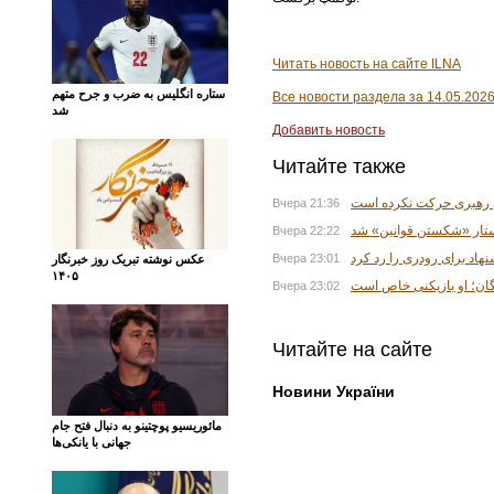
Читать новость на сайте ILNA
ستاره انگلیس به ضرب و جرح متهم
Все новости раздела за 14.05.202
شد
Добавить новость
Читайте также
ی رهبری حرکت نکرده است
Вчера 21:36
تار «شکستن قوانین» شد
Вчера 22:22
اد برای رودری را رد کرد
Вчера 23:01
عکس نوشته تبریک روز خبرنگار
۱۴۰۵
گان؛ او بازیکنی خاص است
Вчера 23:02
Читайте на сайте
Новини України
مائوریسیو پوچتینو به دنبال فتح جام
جهانی با یانکی‌ها