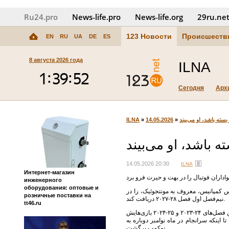
Ru24.pro
News‑life.pro
News‑life.org
29ru.ne
123 Новости
Происшеств
EN
RU
UA
DE
ES
8 августа 2026 года
ILNA
Сегодня
Арх
ILNA
»
14.05.2026
»
سته باشد، او می‌بیند
ه باشد، او می‌بیند
14.05.2026 20:30
ILNA
Интернет-магазин
инженерного
оборудования: оптовые и
یس کمپانیس، معروف به مونتجوئیک، را در
розничные поставки на
نیم‌فصل اول فصل ۲۸-۲۰۲۷ دریافت کند.
tt46.ru
این درخواست به‌عنوان اقدامی احتیاطی مطرح شده، چون پروژه عظیم بازسازی نوکمپ همچنان ادامه دارد. بارسلونا بین فصل‌های ۲۴-۲۰۲۳ و ۲۵-۲۰۲۴ بازی‌هایش
اینکه سرانجام در ماه نوامبر دوباره به
نوکمپ برگشت.