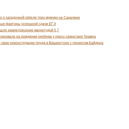
о о загадочной гибели трех мужчин на Сахалине
ные факторы успешной сдачи ЕГЭ
шло землетрясение магнитудой 5,7
гировали на рождение ребёнка у пресс-секретаря Трампа
 свою реконструкцию пруда в Вашингтоне с проектом Байдена