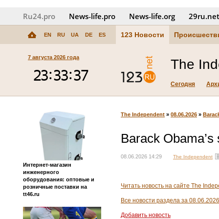
Ru24.pro
News‑life.pro
News‑life.org
29ru.ne
123 Новости
Происшеств
EN
RU
UA
DE
ES
7 августа 2026 года
The In
Сегодня
Арх
The Independent
»
08.06.2026
»
Barack
Barack Obama’s sw
08.06.2026 14:29
The Independent
Интернет-магазин
инженерного
оборудования: оптовые и
Читать новость на сайте The Indep
розничные поставки на
tt46.ru
Все новости раздела за 08.06.202
Добавить новость