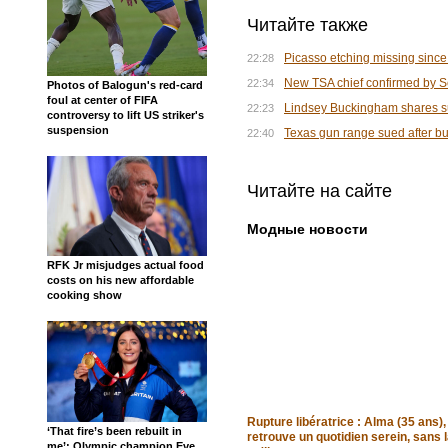
Читайте также
Picasso etching missing since
22:28
New TSA chief confirmed by Se
22:34
Photos of Balogun's red-card
foul at center of FIFA
Lindsey Buckingham shares sur
22:23
controversy to lift US striker's
suspension
Texas gun range sued after bu
22:40
Читайте на сайте
Модные новости
RFK Jr misjudges actual food
costs on his new affordable
cooking show
Rupture libératrice : Alma (35 ans),
‘That fire’s been rebuilt in
retrouve un quotidien serein, sans 
me’: Olympic champion Eve