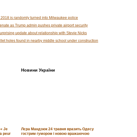
 2018 is randomly turned into Milwaukee police
nate as Trump admin pushes private airport security
prising update about relationship with Stevie Nicks
llet holes found in nearby middle school under construction
Новини України
 « Je
Лєра Мандзюк 24 травня вразить Одесу
la peur
гострим гумором і новою вражаючою