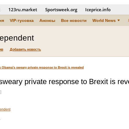
t
123ru.market
Sportsweek.org
Iceprice.info
ия
VIP-тусовка
Анонсы
Все новости
World News
dependent
ив
Добавить новость
 Obama’s sweary private response to Brexit is revealed
eary private response to Brexit is rev
endent
6