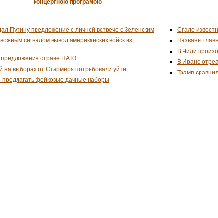
концертною програмою
дал Путину предложение о личной встрече с Зеленским
Стало известн
евожным сигналом вывод американских войск из
Названы глав
В Чили произо
 предложение стране НАТО
В Иране отреа
й на выборах от Стармера потребовали уйти
Трамп сравнил
и предлагать фейковые дачные наборы