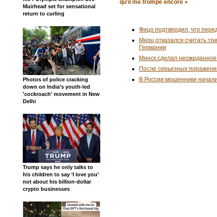
qu'il me trompe encore »
Muirhead set for sensational
return to curling
Фицо подтвердил, что пере
Мерц отказался считать тр
Германии
Минск сделал неожиданное
После серьезных поражени
В России мошенники начал
Photos of police cracking
down on India’s youth-led
'cockroach' movement in New
Delhi
Trump says he only talks to
his children to say ‘I love you’
not about his billion-dollar
crypto businesses