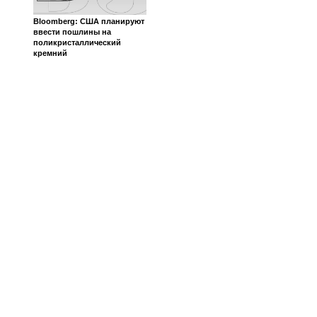
Bloomberg: США планируют
ввести пошлины на
поликристаллический
кремний