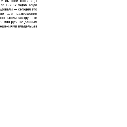
 У бывшей гостиницы
е 1970-х годов. Тогда
рудовали — сегодня это
жило для размещения
нно вышли как крупные
99 млн руб. По данным
 решениями владельцев