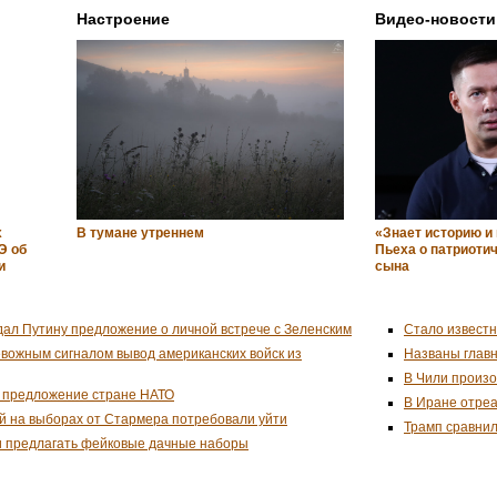
Настроение
Видео-новости
х
В тумане утреннем
«Знает историю и
Э об
Пьеха о патриоти
и
сына
дал Путину предложение о личной встрече с Зеленским
Стало известн
евожным сигналом вывод американских войск из
Названы глав
В Чили произо
 предложение стране НАТО
В Иране отреа
й на выборах от Стармера потребовали уйти
Трамп сравнил
и предлагать фейковые дачные наборы