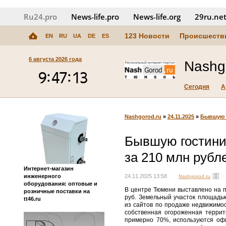
Ru24.pro
News‑life.pro
News‑life.org
29ru.ne
123 Новости
Происшеств
EN
RU
UA
DE
ES
6 августа 2026 года
Nashg
Сегодня
А
Nashgorod.ru
»
24.11.2025
»
Бывшую г
Бывшую гостини
за 210 млн рубл
Интернет-магазин
инженерного
24.11.2025 13:58
Nashgorod.ru
оборудования: оптовые и
В центре Тюмени выставлено на 
розничные поставки на
руб. Земельный участок площадью
tt46.ru
из сайтов по продаже недвижимос
собственная огороженная терри
примерно 70%, используются офи