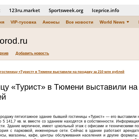
t
123ru.market
Sportsweek.org
Iceprice.info
ия
VIP-тусовка
Анонсы
Все новости
World News
orod.ru
рхив
Добавить новость
остиницу «Турист» в Тюмени выставили на продажу за 210 млн рублей
цу «Турист» в Тюмени выставили на
ей
продажу пятиэтажное здание бывшей гостиницы «Турист» — его выставили 
 5 141,7 кв. м. вместе со зданием находятся в собственности. Информац
ти. Здание кирпичное, имеет цокольный этаж с офисами и техническими п
тория с парковкой, инженерные сети. Сейчас в здании работают аренда
сы, магазины, кафе, центры обслуживания населения и другие форматы.