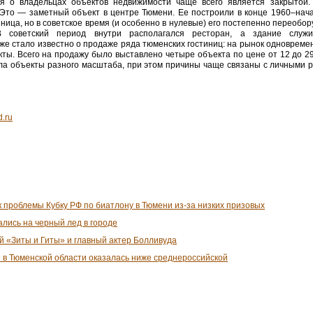
 о владельцах объектов недвижимости чаще всего является закрытой.
Это — заметный объект в центре Тюмени. Ее построили в конце 1960–начал
ница, но в советское время (и особенно в нулевые) его постепенно переобо
 В советский период внутри располагался ресторан, а здание слу
же стало известно о продаже ряда тюменских гостиниц: на рынок одновреме
кты. Всего на продажу было выставлено четыре объекта по цене от 12 до 2
ула объекты разного масштаба, при этом причины чаще связаны с личными
.ru
 проблемы Кубку РФ по биатлону в Тюмени из-за низких призовых
лись на черный лед в городе
й «Зиты и Гиты» и главный актер Болливуда
 в Тюменской области оказалась ниже среднероссийской