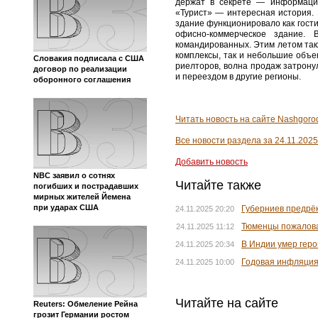
держат в секрете — информация
«Турист» — интересная история. 
здание функционировало как гости
офисно-коммерческое здание.
командированных. Этим летом так
комплексы, так и небольшие объе
Словакия подписала с США
риелторов, волна продаж затрон
договор по реализации
и переездом в другие регионы.
оборонного соглашения
Читать новость на сайте Nashgorod
Все новости раздела за 24.11.2025
Добавить новость
NBC заявил о сотнях
Читайте также
погибших и пострадавших
мирных жителей Йемена
при ударах США
Губерниев предрёк
24.11.2025 20:20
Тюменцы пожалова
24.11.2025 11:12
В Индии умер геро
24.11.2025 20:34
Годовая инфляция
24.11.2025 10:00
Читайте на сайте
Reuters: Обмеление Рейна
грозит Германии ростом