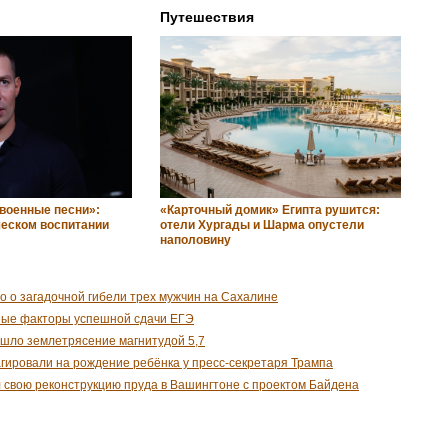
Путешествия
 военные песни»:
«Карточный домик» Египта рушится:
ческом воспитании
отели Хургады и Шарма опустели
наполовину
о о загадочной гибели трех мужчин на Сахалине
ные факторы успешной сдачи ЕГЭ
шло землетрясение магнитудой 5,7
гировали на рождение ребёнка у пресс-секретаря Трампа
 свою реконструкцию пруда в Вашингтоне с проектом Байдена