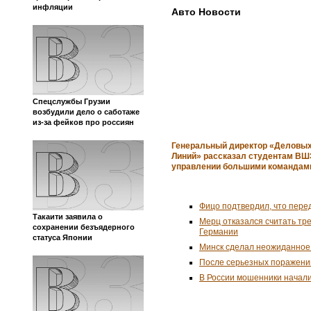
инфляции
Авто Новости
Спецслужбы Грузии
возбудили дело о саботаже
из-за фейков про россиян
Генеральный директор «Деловы
Линий» рассказал студентам ВШ
управлении большими командам
Фицо подтвердил, что пере
Такаити заявила о
Мерц отказался считать тр
сохранении безъядерного
Германии
статуса Японии
Минск сделал неожиданное
После серьезных поражени
В России мошенники начал