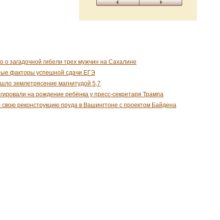
о о загадочной гибели трех мужчин на Сахалине
ные факторы успешной сдачи ЕГЭ
шло землетрясение магнитудой 5,7
гировали на рождение ребёнка у пресс-секретаря Трампа
 свою реконструкцию пруда в Вашингтоне с проектом Байдена