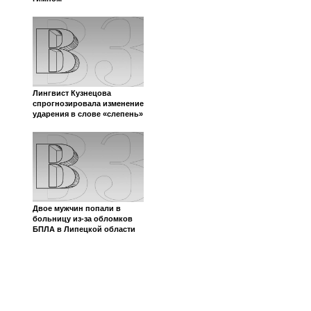
Лингвист Кузнецова
спрогнозировала изменение
ударения в слове «слепень»
Двое мужчин попали в
больницу из-за обломков
БПЛА в Липецкой области