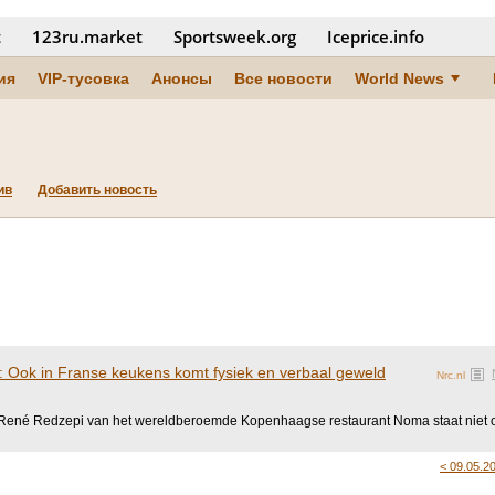
t
123ru.market
Sportsweek.org
Iceprice.info
ия
VIP-тусовка
Анонсы
Все новости
World News
ив
Добавить новость
: Ook in Franse keukens komt fysiek en verbaal geweld
Nrc.nl
René Redzepi van het wereldberoemde Kopenhaagse restaurant Noma staat niet op
< 09.05.2