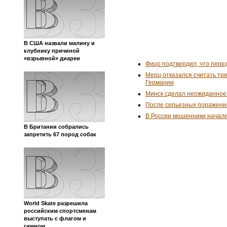
В США назвали малину и
клубнику причиной
«взрывной» диареи
Фицо подтвердил, что пере
Мерц отказался считать тр
Германии
Минск сделал неожиданное
После серьезных поражени
В России мошенники начал
В Британии собрались
запретить 67 пород собак
World Skate разрешила
российским спортсменам
выступать с флагом и
гимном