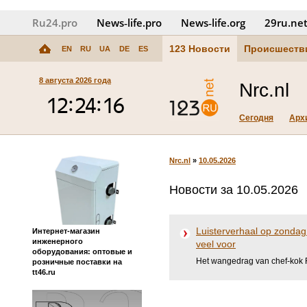
Ru24.pro
News‑life.pro
News‑life.org
29ru.ne
123 Новости
Происшеств
EN
RU
UA
DE
ES
8 августа 2026 года
Nrc.nl
Сегодня
Арх
Nrc.nl
»
10.05.2026
Новости за 10.05.2026
Luisterverhaal op zondag
Интернет-магазин
инженерного
veel voor
оборудования: оптовые и
Het wangedrag van chef-kok 
розничные поставки на
tt46.ru