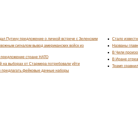
дал Путину предложение о личной встрече с Зеленским
Стало известн
евожным сигналом вывод американских войск из
Названы глав
В Чили произо
 предложение стране НАТО
В Иране отреа
й на выборах от Стармера потребовали уйти
Трамп сравнил
и предлагать фейковые дачные наборы