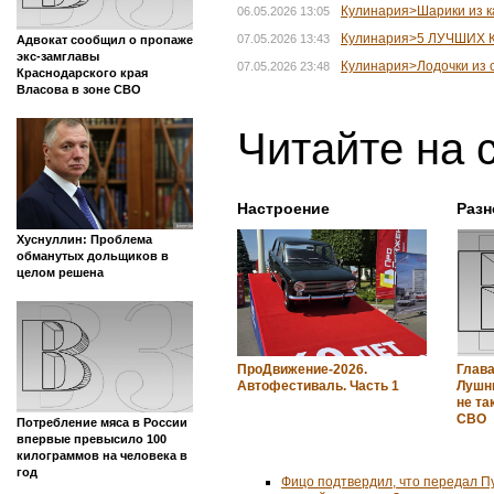
Кулинария>Шарики из к
06.05.2026 13:05
Кулинария>5 ЛУЧШИХ 
07.05.2026 13:43
Адвокат сообщил о пропаже
экс-замглавы
Кулинария>Лодочки из с
07.05.2026 23:48
Краснодарского края
Власова в зоне СВО
Читайте на 
Настроение
Разн
Хуснуллин: Проблема
обманутых дольщиков в
целом решена
ПроДвижение-2026.
Глав
Автофестиваль. Часть 1
Лушн
не та
СВО
Потребление мяса в России
впервые превысило 100
килограммов на человека в
год
Фицо подтвердил, что передал П