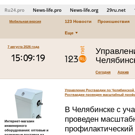
Ru24.pro
News‑life.pro
News‑life.org
29ru.net
123 Новости
Происшествия
Мобильная версия
Еще
7 августа 2026 года
Управлен
Челябинс
Сегодня
Архив
Управление Росгвардии по Челябинской
Росгвардии проведен масштабный профи
В Челябинске с уч
проведен масштаб
Интернет-магазин
инженерного
профилактический
оборудования: оптовые и
розничные поставки на