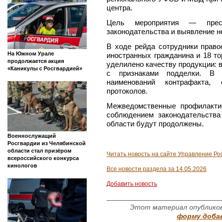
центра.
Цель мероприятия — пресе
законодательства и выявление н
В ходе рейда сотрудники право
На Южном Урале
иностранных гражданина и 18 т
продолжается акция
уделилено качеству продукции: 
«Каникулы с Росгвардией»
с признаками подделки. В 
наименований контрафакта, 
протоколов.
Межведомственные профилакти
соблюдением законодательства
области будут продолжены.
Военнослужащий
Росгвардии из Челябинской
области стал призёром
Читать новость на сайте Управление Ро
всероссийского конкурса
кинологов
Все новости раздела за 14.05.2026
Добавить новость
Этот материал опубликов
форму доба