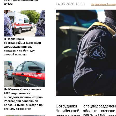
tt46.ru
14.05.2026 13:38
Управление Росгва
В Челябинске
росгвардейцы задержали
злоумышленников,
напавших на бригаду
скорой помощи
На Южном Урале с начала
2026 года экипажи
вневедомственной охраны
Росгвардии совершили
более 11 тысяч выездов по
Сотрудники спецподраздел
сигналу «Тревога»
Челябинской области оказал
регионального УФСБ и МВД при п