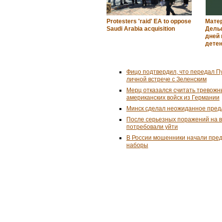
Protesters 'raid' EA to oppose
Матер
Saudi Arabia acquisition
Дель
дней 
дете
Фицо подтвердил, что передал П
личной встрече с Зеленским
Мерц отказался считать тревожн
американских войск из Германии
Минск сделал неожиданное пред
После серьезных поражений на 
потребовали уйти
В России мошенники начали пре
наборы