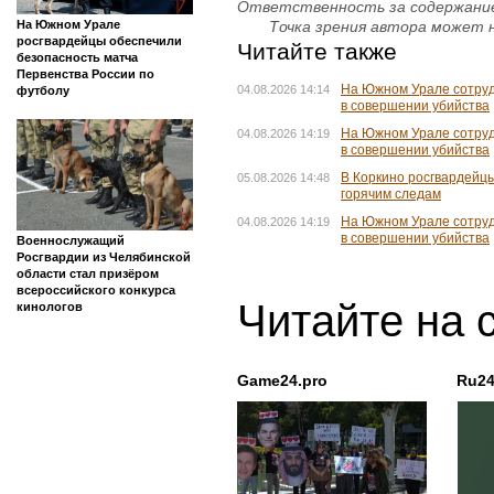
Ответственность за содержание
На Южном Урале
Точка зрения автора может н
росгвардейцы обеспечили
Читайте также
безопасность матча
Первенства России по
На Южном Урале сотруд
04.08.2026 14:14
футболу
в совершении убийства
На Южном Урале сотруд
04.08.2026 14:19
в совершении убийства
В Коркино росгвардейц
05.08.2026 14:48
горячим следам
На Южном Урале сотруд
04.08.2026 14:19
в совершении убийства
Военнослужащий
Росгвардии из Челябинской
области стал призёром
всероссийского конкурса
Читайте на 
кинологов
Game24.pro
Ru24