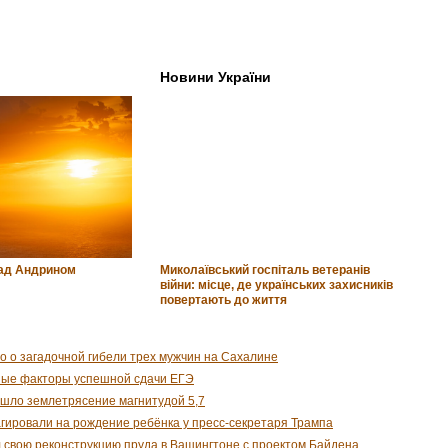
Новини України
над Андрином
Миколаївський госпіталь ветеранів
війни: місце, де українських захисників
повертають до життя
о о загадочной гибели трех мужчин на Сахалине
ные факторы успешной сдачи ЕГЭ
шло землетрясение магнитудой 5,7
гировали на рождение ребёнка у пресс-секретаря Трампа
 свою реконструкцию пруда в Вашингтоне с проектом Байдена