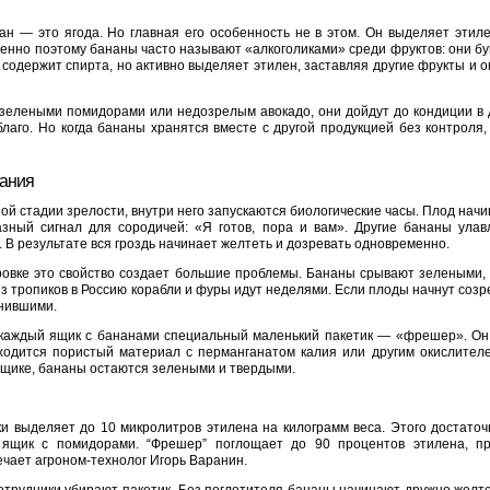
ан — это ягода. Но главная его особенность не в этом. Он выделяет этил
менно поэтому бананы часто называют «алкоголиками» среди фруктов: они б
 содержит спирта, но активно выделяет этилен, заставляя другие фрукты и 
зелеными помидорами или недозрелым авокадо, они дойдут до кондиции в 
благо. Но когда бананы хранятся вместе с другой продукцией без контроля,
вания
ой стадии зрелости, внутри него запускаются биологические часы. Плод нач
ный сигнал для сородичей: «Я готов, пора и вам». Другие бананы улавл
 В результате вся гроздь начинает желтеть и дозревать одновременно.
ровке это свойство создает большие проблемы. Бананы срывают зелеными,
 из тропиков в Россию корабли и фуры идут неделями. Если плоды начнут соз
гнившими.
 каждый ящик с бананами специальный маленький пакетик — «фрешер». Он 
аходится пористый материал с перманганатом калия или другим окислител
ящике, бананы остаются зелеными и твердыми.
и выделяет до 10 микролитров этилена на килограмм веса. Этого достаточ
й ящик с помидорами. “Фрешер” поглощает до 90 процентов этилена, п
мечает агроном-технолог Игорь Варанин.