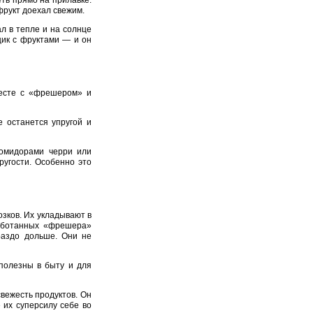
ть прямо на прилавке.
фрукт доехал свежим.
л в тепле и на солнце
щик с фруктами — и он
месте с «фрешером» и
е останется упругой и
помидорами черри или
ругости. Особенно это
зков. Их укладывают в
работанных «фрешера»
раздо дольше. Они не
 полезны в быту и для
вежесть продуктов. Он
 их суперсилу себе во