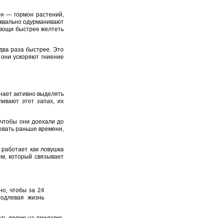
ен — гормон растений,
уквально одурманивают
овощи быстрее желтеть
два раза быстрее. Это
 они ускоряют гниение
инает активно выделять
ивают этот запах, их
 чтобы они доехали до
ревать раньше времени,
работает как ловушка
ем, который связывает
но, чтобы за 24
родлевая жизнь