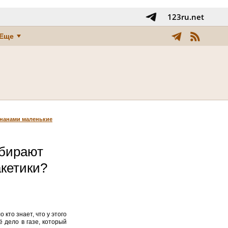
123ru.net
Еще
ананами маленькие
абирают
акетики?
кто знает, что у этого
 дело в газе, который