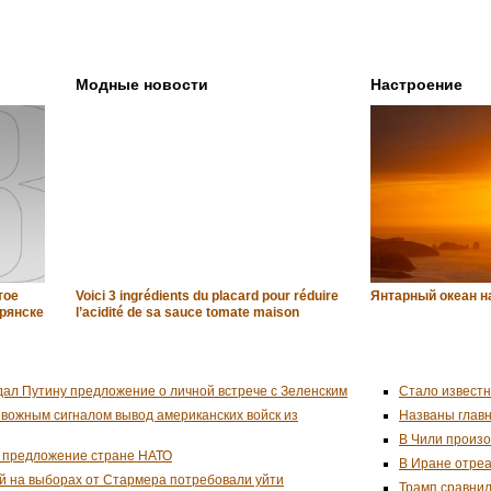
Модные новости
Настроение
тое
Voici 3 ingrédients du placard pour réduire
Янтарный океан 
Брянске
l’acidité de sa sauce tomate maison
дал Путину предложение о личной встрече с Зеленским
Стало известн
евожным сигналом вывод американских войск из
Названы глав
В Чили произо
 предложение стране НАТО
В Иране отреа
й на выборах от Стармера потребовали уйти
Трамп сравнил