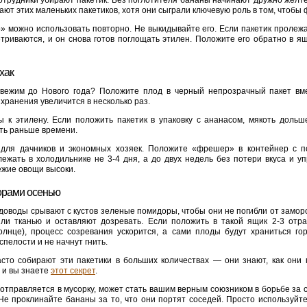
сотрудники убирают пакетик. Без поглотителя бананы начинают дружно желте
ют этих маленьких пакетиков, хотя они сыграли ключевую роль в том, чтобы 
можно использовать повторно. Не выкидывайте его. Если пакетик пролежа
ветриваются, и он снова готов поглощать этилен. Положите его обратно в я
хак
 свежим до Нового года? Положите плод в черный непрозрачный пакет в
хранения увеличится в несколько раз.
 к этилену. Если положить пакетик в упаковку с ананасом, мякоть дольш
еть раньше времени.
 для дачников и экономных хозяек. Положите «фрешер» в контейнер с 
ежать в холодильнике не 3-4 дня, а до двух недель без потери вкуса и уп
вежие овощи высоки.
орами осенью
доводы срывают с кустов зеленые помидоры, чтобы они не погибли от заморо
или тканью и оставляют дозревать. Если положить в такой ящик 2-3 от
олнце), процесс созревания ускорится, а сами плоды будут храниться го
пелости и не начнут гнить.
асто собирают эти пакетики в больших количествах — они знают, как они
 и вы знаете
этот секрет
.
отправляется в мусорку, может стать вашим верным союзником в борьбе за с
 Не проклинайте бананы за то, что они портят соседей. Просто используйте