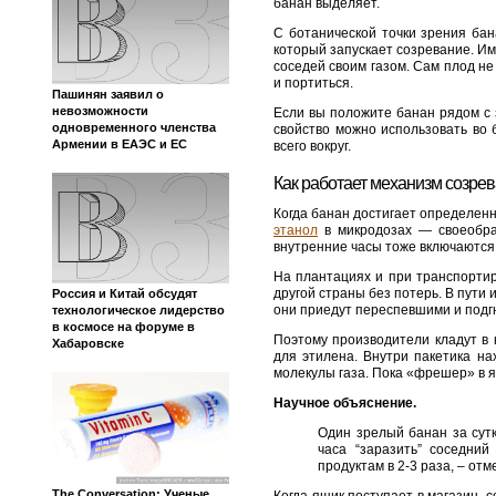
банан выделяет.
С ботанической точки зрения бан
который запускает созревание. И
соседей своим газом. Сам плод не
и портиться.
Пашинян заявил о
невозможности
Если вы положите банан рядом с 
одновременного членства
свойство можно использовать во 
Армении в ЕАЭС и ЕС
всего вокруг.
Как работает механизм созре
Когда банан достигает определенн
этанол
в микродозах — своеобраз
внутренние часы тоже включаются.
На плантациях и при транспорти
другой страны без потерь. В пути
Россия и Китай обсудят
они приедут переспевшими и под
технологическое лидерство
в космосе на форуме в
Поэтому производители кладут в
Хабаровске
для этилена. Внутри пакетика н
молекулы газа. Пока «фрешер» в 
Научное объяснение.
Один зрелый банан за сутк
часа “заразить” соседни
продуктам в 2-3 раза, – от
The Conversation: Ученые