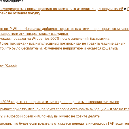
их помощников.
х супермаркетах новые правила на кассах: что изменится для покупателей
и
лейс не отменял покупку
е нет? Wildberries начал добавлять скрытые платежи — проверьте свои зака
n запретили эти товары: список вас удивит
орды: продажи на Wildberries 500% после заявлений Бастрыкина
3 скрытых механизма импульсивных покупок и как не тратить лишние деньги
а то, что было бесплатным. Изменение неприятное и касается кошелька
д» (Киров)
6
 2026 года: как теперь платить и когда передавать показания счетчиков
рыгает при отжиме? Три рабочих способа остановить вибрацию – и это не ко
ь: Лабковский объяснил, почему вы ничего не хотите делать
яснил, что будет если водитель откажется передать инспектору ГАИ водите