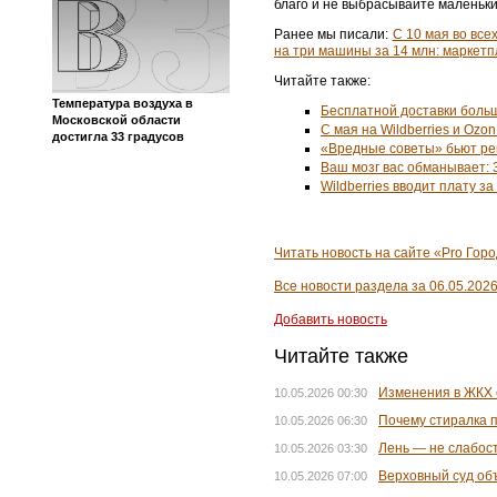
благо и не выбрасывайте маленьк
Ранее мы писали:
С 10 мая во все
на три машины за 14 млн: маркетп
Читайте также:
Температура воздуха в
Бесплатной доставки больш
Московской области
С мая на Wildberries и Ozo
достигла 33 градусов
«Вредные советы» бьют рек
Ваш мозг вас обманывает: 
Wildberries вводит плату з
Читать новость на сайте «Pro Горо
Все новости раздела за 06.05.202
Добавить новость
Читайте также
Изменения в ЖКХ с
10.05.2026 00:30
Почему стиралка п
10.05.2026 06:30
Лень — не слабост
10.05.2026 03:30
Верховный суд объ
10.05.2026 07:00