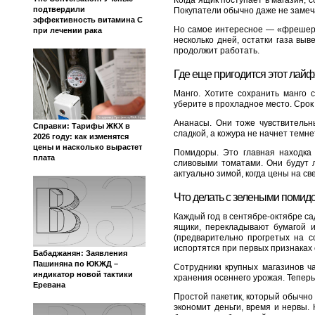
Когда ящик поступает в магазин, 
подтвердили
Покупатели обычно даже не замеча
эффективность витамина C
Но самое интересное — «фрешер» 
при лечении рака
несколько дней, остатки газа вы
продолжит работать.
Где еще пригодится этот лайф
Манго. Хотите сохранить манго
уберите в прохладное место. Срок 
Ананасы. Они тоже чувствительны
Справки: Тарифы ЖКХ в
сладкой, а кожура не начнет темн
2026 году: как изменятся
цены и насколько вырастет
Помидоры. Это главная находка
плата
сливовыми томатами. Они будут л
актуально зимой, когда цены на с
Что делать с зелеными помид
Каждый год в сентябре-октябре са
ящики, перекладывают бумагой 
(предварительно прогретых на с
испортятся при первых признаках с
Бабаджанян: Заявления
Пашиняна по ЮКЖД –
Сотрудники крупных магазинов ч
индикатор новой тактики
хранения осеннего урожая. Теперь
Еревана
Простой пакетик, который обычно 
экономит деньги, время и нервы.