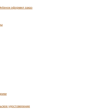
Ребенок оформил заказ
зы
врики
льское удостоверение