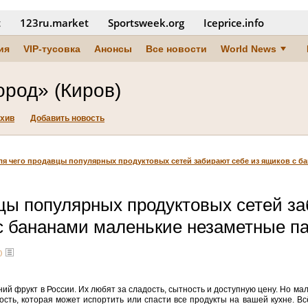
t
123ru.market
Sportsweek.org
Iceprice.info
ия
VIP-тусовка
Анонсы
Все новости
World News
ород» (Киров)
хив
Добавить новость
ля чего продавцы популярных продуктовых сетей забирают себе из ящиков с б
цы популярных продуктовых сетей з
с бананами маленькие незаметные п
)
 фрукт в России. Их любят за сладость, сытность и доступную цену. Но мало 
сть, которая может испортить или спасти все продукты на вашей кухне. Всё