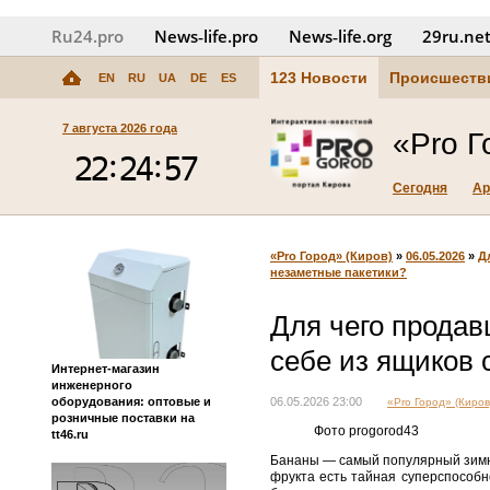
Ru24.pro
News‑life.pro
News‑life.org
29ru.ne
123 Новости
Происшеств
EN
RU
UA
DE
ES
7 августа 2026 года
«Pro Г
Сегодня
Ар
«Pro Город» (Киров)
»
06.05.2026
»
Д
незаметные пакетики?
Для чего продав
себе из ящиков 
Интернет-магазин
инженерного
оборудования: оптовые и
06.05.2026 23:00
«Pro Город» (Киров
розничные поставки на
Фото progorod43
tt46.ru
Бананы — самый популярный зимний
фрукта есть тайная суперспособно