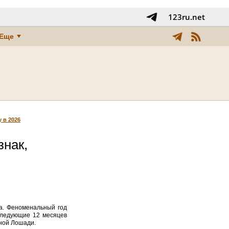
123ru.net
Еще
 в 2026
знак,
а. Феноменальный год
 Следующие 12 месяцев
нной Лошади.