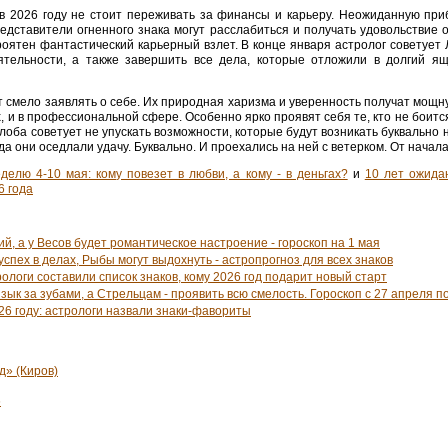
 в 2026 году не стоит переживать за финансы и карьеру. Неожиданную пр
едставители огненного знака могут расслабиться и получать удовольствие 
роятен фантастический карьерный взлет. В конце января астролог советует 
еятельности, а также завершить все дела, которые отложили в долгий ящ
ут смело заявлять о себе. Их природная харизма и уверенность получат мощн
, и в профессиональной сфере. Особенно ярко проявят себя те, кто не боитс
лоба советует не упускать возможности, которые будут возникать буквально н
гда они оседлали удачу. Буквально. И проехались на ней с ветерком. От начала
делю 4-10 мая: кому повезет в любви, а кому - в деньгах?
и
10 лет ожидан
6 года
й, а у Весов будет романтическое настроение - гороскоп на 1 мая
успех в делах, Рыбы могут выдохнуть - астропрогноз для всех знаков
логи составили список знаков, кому 2026 год подарит новый старт
ык за зубами, а Стрельцам - проявить всю смелость. Гороскоп с 27 апреля п
026 году: астрологи назвали знаки-фавориты
д» (Киров)
6