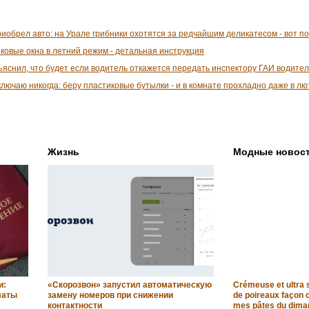
приобрел авто: на Урале грибники охотятся за редчайшим деликатесом - вот п
ковые окна в летний режим - детальная инструкция
яснил, что будет если водитель откажется передать инспектору ГАИ водите
лючаю никогда: беру пластиковые бутылки - и в комнате прохладно даже в л
Жизнь
Модные новос
и:
«Скорозвон» запустил автоматическую
Crémeuse et ultra s
латы
замену номеров при снижении
de poireaux façon
контактности
mes pâtes du dima