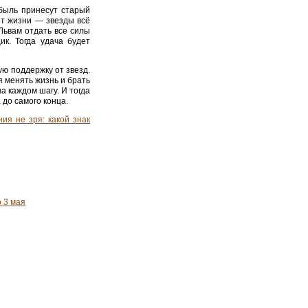
ибыль принесут старый
от жизни — звезды всё
Львам отдать все силы
ик. Тогда удача будет
ую поддержку от звезд.
я менять жизнь и брать
а каждом шагу. И тогда
 до самого конца.
ия не зря: какой знак
о 3 мая