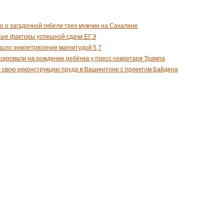
о о загадочной гибели трех мужчин на Сахалине
ные факторы успешной сдачи ЕГЭ
шло землетрясение магнитудой 5,7
гировали на рождение ребёнка у пресс-секретаря Трампа
 свою реконструкцию пруда в Вашингтоне с проектом Байдена