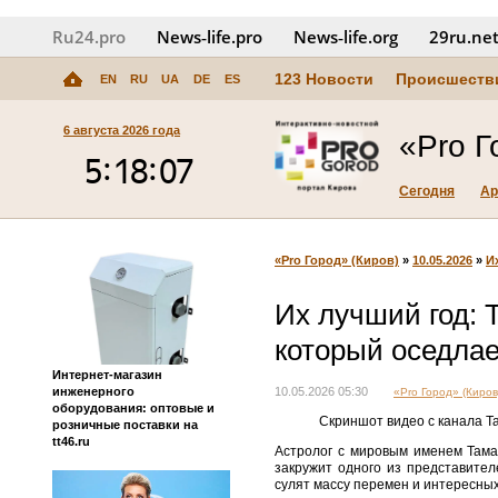
Ru24.pro
News‑life.pro
News‑life.org
29ru.ne
123 Новости
Происшеств
EN
RU
UA
DE
ES
6 августа 2026 года
«Pro Г
Сегодня
Ар
«Pro Город» (Киров)
»
10.05.2026
»
И
Их лучший год: 
который оседлае
Интернет-магазин
инженерного
10.05.2026 05:30
«Pro Город» (Киров
оборудования: оптовые и
Скриншот видео с канала 
розничные поставки на
tt46.ru
Астролог с мировым именем Тама
закружит одного из представител
сулят массу перемен и интересных