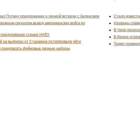
дал Путину предложение о личной встрече с Зеленским
Стало известн
евожным сигналом вывод американских войск из
Названы глав
В Чили произо
 предложение стране НАТО
В Иране отреа
й на выборах от Стармера потребовали уйти
Трамп сравнил
и предлагать фейковые дачные наборы