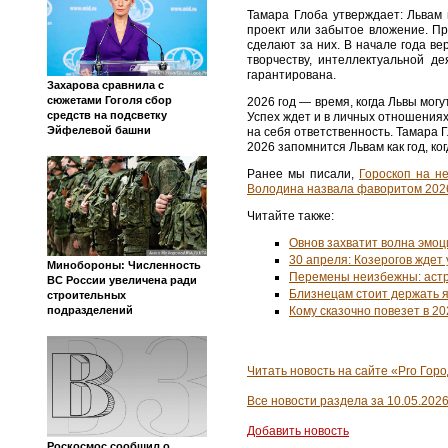
Тамара Глоба утверждает: Львам
проект или забытое вложение. Пр
сделают за них. В начале года ве
творчеству, интеллектуальной д
гарантирована.
Захарова сравнила с
сюжетами Гоголя сбор
2026 год — время, когда Львы мог
средств на подсветку
Успех ждет и в личных отношениях
Эйфелевой башни
на себя ответственность. Тамара Г
2026 запомнится Львам как год, ко
Ранее мы писали,
Гороскоп на не
Володина назвала фаворитом 202
Читайте также:
Овнов захватит волна эмоци
30 апреля: Козерогов ждет 
Минобороны: Численность
Перемены неизбежны: астро
ВС России увеличена ради
Близнецам стоит держать яз
строительных
Кому сказочно повезет в 2
подразделений
Читать новость на сайте «Pro Горо
Все новости раздела за 10.05.202
Добавить новость
Роскосмос сообщил о