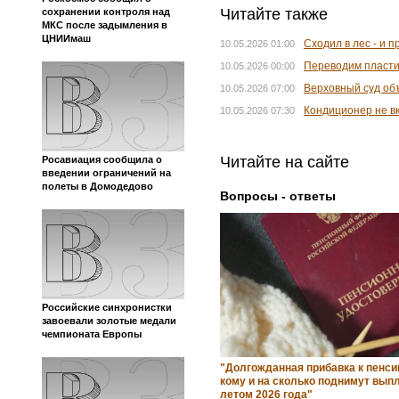
Читайте также
сохранении контроля над
МКС после задымления в
ЦНИИмаш
Сходил в лес - и 
10.05.2026 01:00
Переводим пласти
10.05.2026 00:00
Верховный суд объ
10.05.2026 07:00
Кондиционер не вк
10.05.2026 07:30
Читайте на сайте
Росавиация сообщила о
введении ограничений на
полеты в Домодедово
Вопросы - ответы
Российские синхронистки
завоевали золотые медали
чемпионата Европы
"Долгожданная прибавка к пенси
кому и на сколько поднимут вып
летом 2026 года"