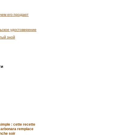
очем его продают
льское удостоверение
ютый зной
ти
imple : cette recette
 carbonara remplace
nche soir