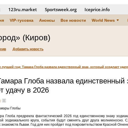
t
123ru.market
Sportsweek.org
Iceprice.info
ия
VIP-тусовка
Анонсы
Все новости
World News
ород» (Киров)
хив
Добавить новость
х лучший год: Тамара Глоба назвала единственный знак, который оседлает удачу
Тамара Глоба назвала единственный 
т удачу в 2026
)
Тамары Глобы
ра Глоба предрекла фантастический 2026 год единственному знаку зодиак
ей зодиакального круга, события будут сменять друг друга молниеносно.
 знакомств Львам. Год для них пройдет под покровительством Красной Огне