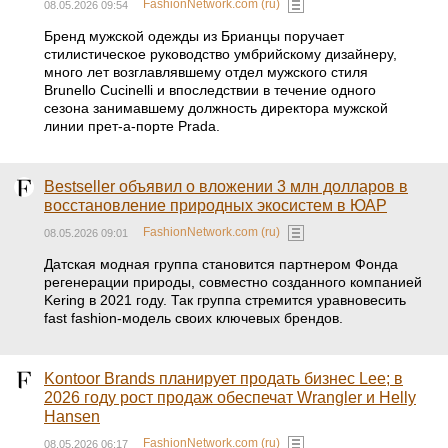
FashionNetwork.com (ru)
08.05.2026 09:54
Бренд мужской одежды из Брианцы поручает
стилистическое руководство умбрийскому дизайнеру,
много лет возглавлявшему отдел мужского стиля
Brunello Cucinelli и впоследствии в течение одного
сезона занимавшему должность директора мужской
линии прет-а-порте Prada.
Bestseller объявил о вложении 3 млн долларов в
восстановление природных экосистем в ЮАР
FashionNetwork.com (ru)
08.05.2026 09:01
Датская модная группа становится партнером Фонда
регенерации природы, совместно созданного компанией
Kering в 2021 году. Так группа стремится уравновесить
fast fashion‑модель своих ключевых брендов.
Kontoor Brands планирует продать бизнес Lee; в
2026 году рост продаж обеспечат Wrangler и Helly
Hansen
FashionNetwork.com (ru)
08.05.2026 06:17