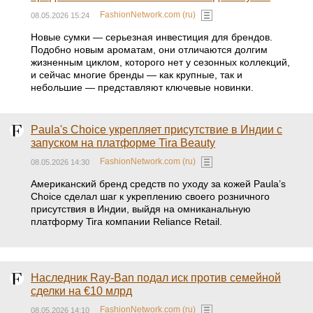
FashionNetwork.com (ru)
08.05.2026 15:24
Новые сумки — серьезная инвестиция для брендов.
Подобно новым ароматам, они отличаются долгим
жизненным циклом, которого нет у сезонных коллекций,
и сейчас многие бренды — как крупные, так и
небольшие — представляют ключевые новинки.
Paula's Choice укрепляет присутствие в Индии с
запуском на платформе Tira Beauty
FashionNetwork.com (ru)
08.05.2026 14:30
Американский бренд средств по уходу за кожей Paula’s
Choice сделал шаг к укреплению своего розничного
присутствия в Индии, выйдя на омниканальную
платформу Tira компании Reliance Retail.
Наследник Ray-Ban подал иск против семейной
сделки на €10 млрд
FashionNetwork.com (ru)
08.05.2026 14:10