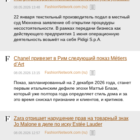
FashionNetwork.com (ru)
08.05.2026 13:48
22 января текстильный производитель подал в местный
суд Мюнхена заявление об открытии процедуры
несостоятельности. В рамках передачи бизнеса как
действующего предприятия 1 июня операционную
деятельность возьмёт на себя Pidigi S.p.A.
Chanel привезет в Рим следующий показ Métiers
d’Art
FashionNetwork.com (ru)
08.05.2026 13:15
Показ, запланированный на 2 декабря 2026 года, станет
первым итальянским дефиле эпохи Маттьё Блази,
который уже полтора года определяет стиль дома и за
это время снискал признание и клиентов, и критиков.
Zara отрицает нарушение прав на товарный знак
Jo Malone в деле по иску Estée Lauder
FashionNetwork.com (ru)
08.05.2026 12:57