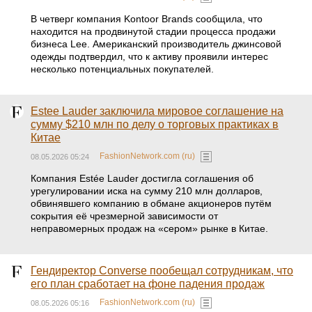
В четверг компания Kontoor Brands сообщила, что
находится на продвинутой стадии процесса продажи
бизнеса Lee. Американский производитель джинсовой
одежды подтвердил, что к активу проявили интерес
несколько потенциальных покупателей.
Estee Lauder заключила мировое соглашение на
сумму $210 млн по делу о торговых практиках в
Китае
FashionNetwork.com (ru)
08.05.2026 05:24
Компания Estée Lauder достигла соглашения об
урегулировании иска на сумму 210 млн долларов,
обвинявшего компанию в обмане акционеров путём
сокрытия её чрезмерной зависимости от
неправомерных продаж на «сером» рынке в Китае.
Гендиректор Converse пообещал сотрудникам, что
его план сработает на фоне падения продаж
FashionNetwork.com (ru)
08.05.2026 05:16