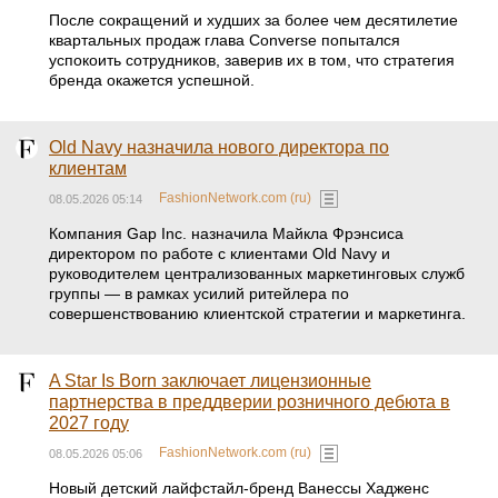
После сокращений и худших за более чем десятилетие
квартальных продаж глава Converse попытался
успокоить сотрудников, заверив их в том, что стратегия
бренда окажется успешной.
Old Navy назначила нового директора по
клиентам
FashionNetwork.com (ru)
08.05.2026 05:14
Компания Gap Inc. назначила Майкла Фрэнсиса
директором по работе с клиентами Old Navy и
руководителем централизованных маркетинговых служб
группы — в рамках усилий ритейлера по
совершенствованию клиентской стратегии и маркетинга.
A Star Is Born заключает лицензионные
партнерства в преддверии розничного дебюта в
2027 году
FashionNetwork.com (ru)
08.05.2026 05:06
Новый детский лайфстайл-бренд Ванессы Хадженс