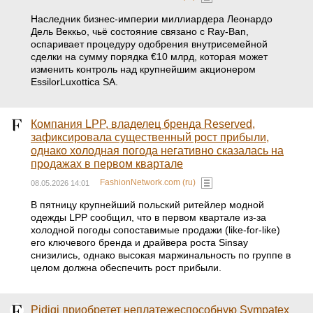
Наследник бизнес‑империи миллиардера Леонардо
Дель Веккьо, чьё состояние связано с Ray‑Ban,
оспаривает процедуру одобрения внутрисемейной
сделки на сумму порядка €10 млрд, которая может
изменить контроль над крупнейшим акционером
EssilorLuxottica SA.
Компания LPP, владелец бренда Reserved,
зафиксировала существенный рост прибыли,
однако холодная погода негативно сказалась на
продажах в первом квартале
FashionNetwork.com (ru)
08.05.2026 14:01
В пятницу крупнейший польский ритейлер модной
одежды LPP сообщил, что в первом квартале из-за
холодной погоды сопоставимые продажи (like-for-like)
его ключевого бренда и драйвера роста Sinsay
снизились, однако высокая маржинальность по группе в
целом должна обеспечить рост прибыли.
Pidigi приобретет неплатежеспособную Sympatex