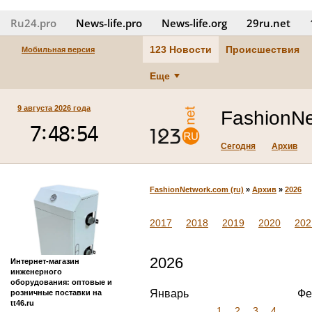
Ru24.pro
News‑life.pro
News‑life.org
29ru.net
123 Новости
Происшествия
Мобильная версия
Еще
9 августа 2026 года
FashionNe
Сегодня
Архив
FashionNetwork.com (ru)
»
Архив
»
2026
2017
2018
2019
2020
202
2026
Интернет-магазин
инженерного
оборудования: оптовые и
Январь
Фе
розничные поставки на
tt46.ru
1
2
3
4