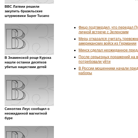
ВВС Латвии решили
закупить бразильские
штурмовики Super Tucano
Фицо подтвердил, что передал П
личной встрече с Зеленским
Мерц отказался считать тревожн
американских войск из Германии
Минск сделал неожиданное пред
После серьезных поражений на 
В Знаменской роще Курска
потребовали уйти
нашли останки десятков
убитых нацистами детей
В России мошенники начали пре
наборы
Синоптик Леус сообщил о
неожиданной магнитной
буре