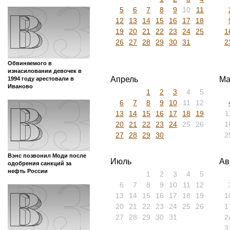
5
6
7
8
9
10
11
12
13
14
15
16
17
18
19
20
21
22
23
24
25
1
26
27
28
29
30
31
2
Обвиняемого в
изнасиловании девочек в
Апрель
Ма
1994 году арестовали в
Иваново
1
2
3
4
5
6
7
8
9
10
11
12
13
14
15
16
17
18
19
1
20
21
22
23
24
25
26
1
27
28
29
30
2
Вэнс позвонил Моди после
Июль
Ав
одобрения санкций за
нефть России
1
2
3
4
5
6
7
8
9
10
11
12
13
14
15
16
17
18
19
1
20
21
22
23
24
25
26
1
27
28
29
30
31
2
3