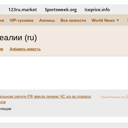
t
123ru.market
Sportsweek.org
Iceprice.info
ия
VIP-тусовка
Анонсы
Все новости
World News
еалии (ru)
ив
Добавить новость
альном округе РФ ввели режим ЧС из-за пожара
Крым.Реалии (ru)
нов
 улицам