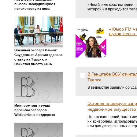
вывели заблудившуюся
«Чем ближе крах империи, т
пенсионерку из леса
которой им приходится теп
«Юмор FM Ча
шуток, песен 
Военный эксперт Лямин:
Саудовская Аравия сделала
ставку на Турцию и
Пакистан вместо США
В Генштабе ВСУ отчитал
Туапсе
В ведомстве заявили об уд
Эстония планирует запр
Минпромторг изучил
недвижимое имущество
просьбы селлеров
Wildberries о поддержке
Целью изменений, как отме
их контролем, использова
или для диверсионных опер