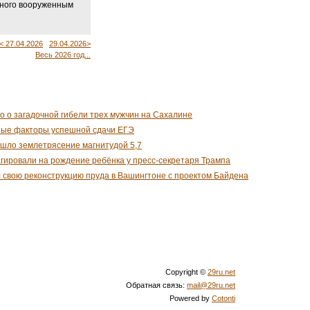
нного вооруженным
< 27.04.2026
29.04.2026>
Весь 2026 год...
о о загадочной гибели трех мужчин на Сахалине
ные факторы успешной сдачи ЕГЭ
шло землетрясение магнитудой 5,7
гировали на рождение ребёнка у пресс-секретаря Трампа
 свою реконструкцию пруда в Вашингтоне с проектом Байдена
Copyright ©
29ru.net
Обратная связь:
mail@29ru.net
Powered by
Cotonti