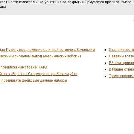
ает нести колоссальные убытки из-за закрытия Ормузского пролива, вызва
рана
дал Путину предложение о личной встрече с Зеленским
Стало известн
евожным сигналом вывод американских войск из
Названы глав
В Чили произо
 предложение стране НАТО
В Иране отреа
й на выборах от Стармера потребовали уйти
Трамп сравнил
и предлагать фейковые дачные наборы