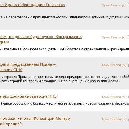
ел Ирана поблагодарил Россию за
Крым.Реалии (ru)
ся на переговорах с президентом России Владимиром Путиным и другими чин
ем, но дальше будет хуже». Как крымчане
Крым.Реалии (ru)
egram
нчательно заблокировать соцсеть и как бороться с ограничениями, разбирал
едним предложением Ирана –
Крым.Реалии (ru)
иновник США
инистрация Трампа по-прежнему твердо придерживается позиции, что любо
вать строгий контроль и ограничения по обогащению урана для Ирана
атаки дронов снова горит НПЗ
Крым.Реалии (ru)
и Туапсе сообщали о большом количестве взрывов и новом пожаре на местно
 поможет ли опыт Конвенции Монтре
Крым.Реалии (ru)
кий пролив?