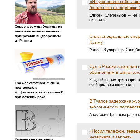
«Я чувствовал себя лиш
бежавшего от вербовки
Елисей Слепеньков – не п
силовики
Семье фермера Уолкера из
мема «веселый молочник»
Силы специальных опер
пригрозили выдворением
из России
Крыму
Ранее об ударе в районе О
Суд в России заключил 
обвинениям в шпионаже
Каждый из них приговорен 
The Conversation: Ученые
сообществе и шпионаже
подтвердили
эффективность витамина C
при лечении рака
В Туапсе задержана жур
экологических последст
Анастасия Троянова расска
«Носил телефон, теперь
интернета и запреты
Карельские спасатели