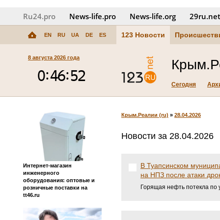
Ru24.pro
News‑life.pro
News‑life.org
29ru.ne
123 Новости
Происшеств
EN
RU
UA
DE
ES
8 августа 2026 года
Крым.Р
Сегодня
Арх
Крым.Реалии (ru)
»
28.04.2026
Новости за 28.04.2026
В Туапсинском муницип
Интернет-магазин
инженерного
на НПЗ после атаки дро
оборудования: оптовые и
Горящая нефть потекла по
розничные поставки на
tt46.ru