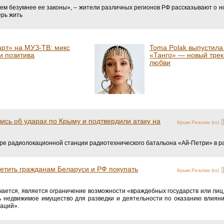
ем безумнее ее законы», – жители различных регионов РФ рассказывают о н
ерь жить
рт» на МУЗ‑ТВ: микс
Toma Polak выпустила
и позитива
«Танго» — новый тре
любви
ись об ударах по Крыму и подтвердили атаку на
Крым.Реалии (ru)
аре радиолокационной станции радиотехнического батальона «Ай-Петри» в р
етить гражданам Беларуси и РФ покупать
Крым.Реалии (ru)
чается, является ограничение возможности «враждебных государств или лиц
ть недвижимое имущество для разведки и деятельности по оказанию влиян
аций».