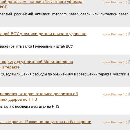
ней деталью»: история 18-летнего уфимца,
Крым.Реалии (ru)
 ФСБ
ервый российский активист, которого завербовали или пытались заверб
аций ВСУ уточнили детали ночного удара по
Крым.Реалии (ru)
вражек отчитывался Генеральный штаб ВСУ
в тюрьму двух жителей Мелитополя по
Крым.Реалии (ru)
 и теракте
к 26 годам лишения свободы по обвинениям в совершении теракта, участии в
налистка, которая готовила репортаж об
Крым.Реалии (ru)
виях ударов по НПЗ
зывала о последствиях атак на НПЗ
 – «кирпич». Россияне жалуются на блокировки
Крым.Реалии (ru)