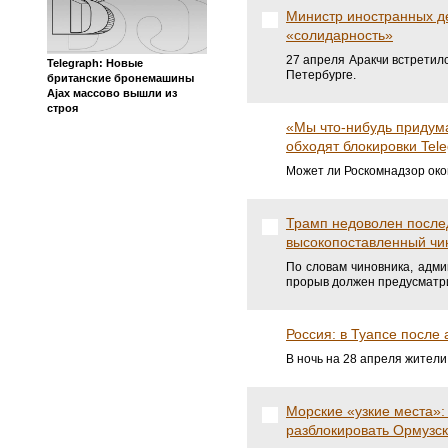
Министр иностранных д
«солидарность»
27 апреля Аракчи встретил
Telegraph: Новые
Петербурге.
британские бронемашины
Ajax массово вышли из
строя
«Мы что-нибудь придума
обходят блокировки Tel
Может ли Роскомнадзор око
Трамп недоволен посл
высокопоставленный ч
По словам чиновника, адм
прорыв должен предусматри
Россия: в Туапсе после 
В ночь на 28 апреля жител
Морские «узкие места»:
разблокировать Ормузс