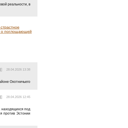
овой реальности, в
 страстное
к о поглощающей
28.04.2026 13:38
айоне Охотничьего
28.04.2026 12:45
, находящихся под
ия против Эстонии