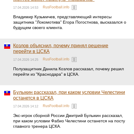
RusFootball.info
17.04.2026 14:53
Владимир Кузьмичев, представляющий интересы
защитника "Локомотива" Егора Погостнова, высказался о
будущем своего клиента.
Козлов объяснил, почему принял решение
перейти в ЦСКА
RusFootball.info
17.04.2026 14:25
Полузащитник Данила Козлов рассказал, почему решил
перейти из "Краснодара" в ЦСКА.
Булыкин рассказал, при каком условии Челестини
останется в ЦСКА
RusFootball.info
17.04.2026 14:12
Экс-игрок сборной России Дмитрий Булыкин рассказал,
при каком условии Фабио Челестини останется на посту
главного тренера ЦСКА.