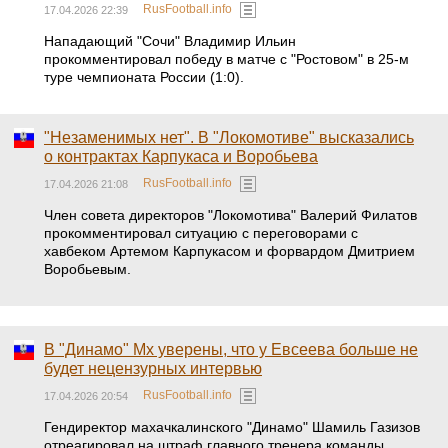
RusFootball.info
17.04.2026 22:39
Нападающий "Сочи" Владимир Ильин
прокомментировал победу в матче с "Ростовом" в 25-м
туре чемпионата России (1:0).
"Незаменимых нет". В "Локомотиве" высказались
о контрактах Карпукаса и Воробьева
RusFootball.info
17.04.2026 21:08
Член совета директоров "Локомотива" Валерий Филатов
прокомментировал ситуацию с переговорами с
хавбеком Артемом Карпукасом и форвардом Дмитрием
Воробьевым.
В "Динамо" Мх уверены, что у Евсеева больше не
будет нецензурных интервью
RusFootball.info
17.04.2026 20:54
Гендиректор махачкалинского "Динамо" Шамиль Газизов
отреагировал на штраф главного тренера команды