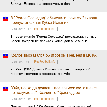
Вадима Евсеева на нецензурную брань.
В "Реале Сосьедад" объяснили, почему Захарян
пропустит финал Кубка Испании
RusFootball.info
17.04.2026 18:17
В пресс-службе "Реала Сосьедад" рассказали, почему
Арсен Захарян не поехал с командой в Севилью.
Козлов высказался об игровом времени в ЦСКА
RusFootball.info
17.04.2026 17:17
Хавбек ЦСКА Данила Козлов ответил на вопрос об
игровом времени в московском клубе.
"Обидно, когда делаешь все возможное, а шанса
не получаешь". Козлов - о "Краснодаре"
RusFootball.info
17.04.2026 16:12
Полузащитник ЦСКА Данила Козлов высказался об