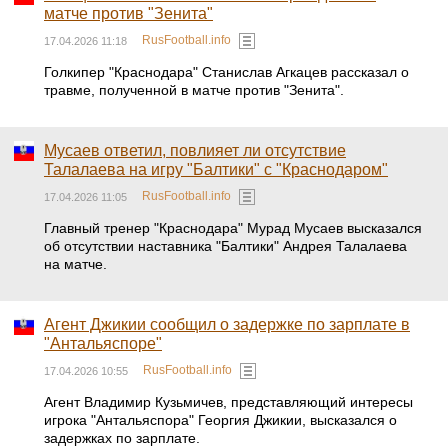
матче против "Зенита"
RusFootball.info
17.04.2026 11:18
Голкипер "Краснодара" Станислав Агкацев рассказал о
травме, полученной в матче против "Зенита".
Мусаев ответил, повлияет ли отсутствие
Талалаева на игру "Балтики" с "Краснодаром"
RusFootball.info
17.04.2026 11:05
Главный тренер "Краснодара" Мурад Мусаев высказался
об отсутствии наставника "Балтики" Андрея Талалаева
на матче.
Агент Джикии сообщил о задержке по зарплате в
"Антальяспоре"
RusFootball.info
17.04.2026 10:55
Агент Владимир Кузьмичев, представляющий интересы
игрока "Антальяспора" Георгия Джикии, высказался о
задержках по зарплате.