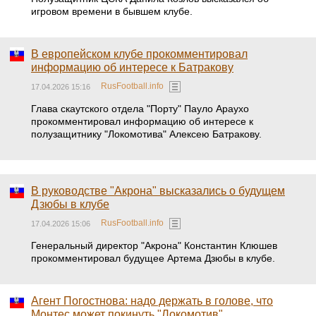
игровом времени в бывшем клубе.
В европейском клубе прокомментировал
информацию об интересе к Батракову
RusFootball.info
17.04.2026 15:16
Глава скаутского отдела "Порту" Пауло Араухо
прокомментировал информацию об интересе к
полузащитнику "Локомотива" Алексею Батракову.
В руководстве "Акрона" высказались о будущем
Дзюбы в клубе
RusFootball.info
17.04.2026 15:06
Генеральный директор "Акрона" Константин Клюшев
прокомментировал будущее Артема Дзюбы в клубе.
Агент Погостнова: надо держать в голове, что
Монтес может покинуть "Локомотив"