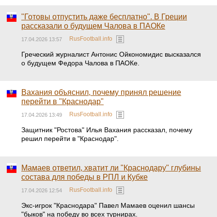
"Готовы отпустить даже бесплатно". В Греции
рассказали о будущем Чалова в ПАОКе
RusFootball.info
17.04.2026 13:57
Греческий журналист Антонис Ойкономидис высказался
о будущем Федора Чалова в ПАОКе.
Вахания объяснил, почему принял решение
перейти в "Краснодар"
RusFootball.info
17.04.2026 13:49
Защитник "Ростова" Илья Вахания рассказал, почему
решил перейти в "Краснодар".
Мамаев ответил, хватит ли "Краснодару" глубины
состава для победы в РПЛ и Кубке
RusFootball.info
17.04.2026 12:54
Экс-игрок "Краснодара" Павел Мамаев оценил шансы
"быков" на победу во всех турнирах.