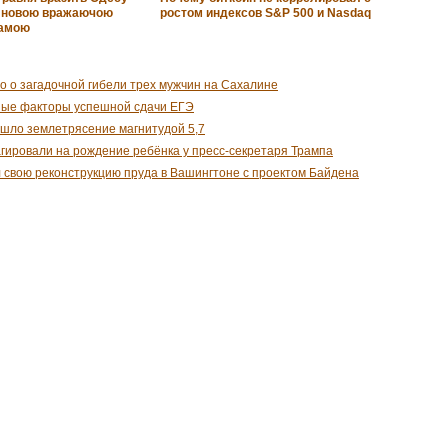
і новою вражаючою
ростом индексов S&P 500 и Nasdaq
рамою
о о загадочной гибели трех мужчин на Сахалине
ные факторы успешной сдачи ЕГЭ
шло землетрясение магнитудой 5,7
гировали на рождение ребёнка у пресс-секретаря Трампа
 свою реконструкцию пруда в Вашингтоне с проектом Байдена