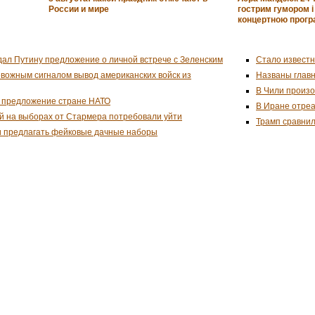
России и мире
гострим гумором 
концертною прог
дал Путину предложение о личной встрече с Зеленским
Стало известн
евожным сигналом вывод американских войск из
Названы глав
В Чили произо
 предложение стране НАТО
В Иране отреа
й на выборах от Стармера потребовали уйти
Трамп сравнил
и предлагать фейковые дачные наборы