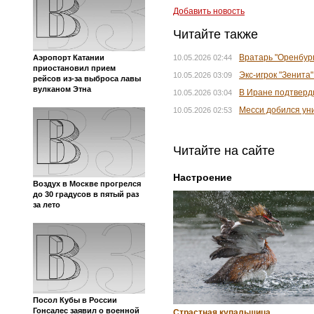
Добавить новость
Читайте также
Вратарь "Оренбург
Аэропорт Катании
10.05.2026 02:44
приостановил прием
Экс-игрок "Зенита
10.05.2026 03:09
рейсов из-за выброса лавы
вулканом Этна
В Иране подтверд
10.05.2026 03:04
Месси добился ун
10.05.2026 02:53
Читайте на сайте
Настроение
Воздух в Москве прогрелся
до 30 градусов в пятый раз
за лето
Посол Кубы в России
Гонсалес заявил о военной
Страстная купальщица