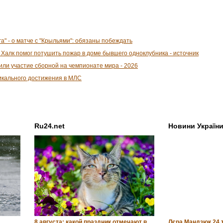
а" - о матче с "Крыльями": обязаны побеждать
" Халк помог потушить пожар в доме бывшего одноклубника - источник
или участие сборной на чемпионате мира - 2026
икального достижения в МЛС
Ru24.net
Новини Україн
8 августа: какой праздник отмечают в
Лєра Мандзюк 24 