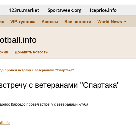
t
123ru.market
Sportsweek.org
Iceprice.info
ия
VIP-тусовка
Анонсы
Все новости
World News
tball.info
рхив
Добавить новость
до провел встречу с ветеранами "Спартака"
встречу с ветеранами "Спартака"
арлос Карседо провел встречу с ветеранами клуба.
l.info
6