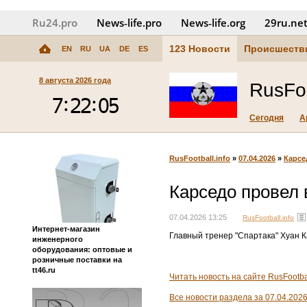
Ru24.pro
News‑life.pro
News‑life.org
29ru.ne
123 Новости
Происшеств
EN
RU
UA
DE
ES
8 августа 2026 года
RusFoo
Сегодня
А
RusFootball.info
»
07.04.2026
»
Карсе
Карседо провел 
07.04.2026 13:25
RusFootball.info
Интернет-магазин
Главный тренер "Спартака" Хуан К
инженерного
оборудования: оптовые и
розничные поставки на
tt46.ru
Читать новость на сайте RusFootbal
Все новости раздела за 07.04.202