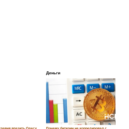
и
Деньги
травня вразить Одесу
Почему биткоин не коррелировал с