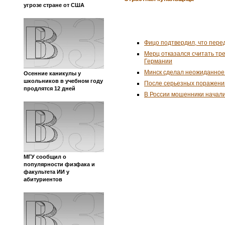
угрозе стране от США
Фицо подтвердил, что пере
Мерц отказался считать тр
Германии
Минск сделал неожиданное
Осенние каникулы у
школьников в учебном году
После серьезных поражени
продлятся 12 дней
В России мошенники начал
МГУ сообщил о
популярности физфака и
факультета ИИ у
абитуриентов