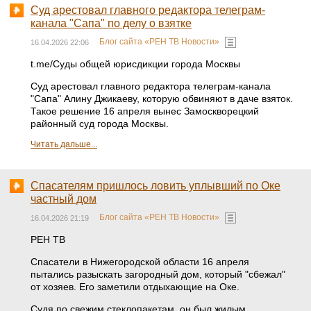
Суд арестовал главного редактора телеграм-
канала "Сапа" по делу о взятке
Блог сайта «РЕН ТВ Новости»
16.04.2026 22:06
t.me/Суды общей юрисдикции города Москвы
Суд арестовал главного редактора телеграм-канала
"Сапа" Алину Джикаеву, которую обвиняют в даче взяток.
Такое решение 16 апреля вынес Замоскворецкий
районный суд города Москвы.
Читать дальше...
Спасателям пришлось ловить уплывший по Оке
частный дом
Блог сайта «РЕН ТВ Новости»
16.04.2026 21:19
РЕН ТВ
Спасатели в Нижегородской области 16 апреля
пытались разыскать загородный дом, который "сбежал"
от хозяев. Его заметили отдыхающие на Оке.
Судя по свежим стеклопакетам, он был жилым.