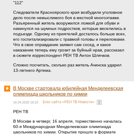
"112"
Следователи Красноярского края возбудили уголовное
дело после немыслимого боя в местной многоэтажке.
Разъяренный житель вооружился ложкой для обуви и
накинулся на шумных подростков, которые веселились в
подъезде. Одному из приятелей досталось больше всех,
его госпитализировали с травмой головы и переломами.
Что в свое оправдание заявил сам сосед, и какое
наказание теперь ему грозит за буйный нрав, рассказал
в сюжете корреспондент РЕН ТВ Антон Шлячков.
Сложно посчитать, сколько раз житель Ачинска ударил
13-летнего Артема.
В Москве стартовала юбилейная Менделеевская
олимпиада школьников по химии
Блог сайта «РЕН ТВ Новости»
16.04.2026 18:20
РЕН ТВ
В Москве в четверг, 16 апреля, торжественно началась
60-я Международная Менделеевская олимпиада
школьников по химии. Открытие прошло в формате