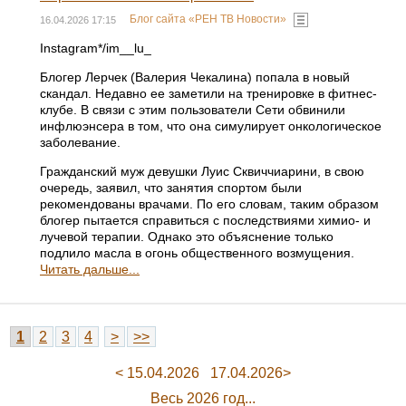
Блог сайта «РЕН ТВ Новости»
16.04.2026 17:15
Instagram*/im__lu_
Блогер Лерчек (Валерия Чекалина) попала в новый
скандал. Недавно ее заметили на тренировке в фитнес-
клубе. В связи с этим пользователи Сети обвинили
инфлюэнсера в том, что она симулирует онкологическое
заболевание.
Гражданский муж девушки Луис Сквиччиарини, в свою
очередь, заявил, что занятия спортом были
рекомендованы врачами. По его словам, таким образом
блогер пытается справиться с последствиями химио- и
лучевой терапии. Однако это объяснение только
подлило масла в огонь общественного возмущения.
Читать дальше...
1
2
3
4
>
>>
< 15.04.2026
17.04.2026>
Весь 2026 год...