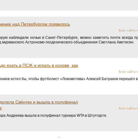
чение над Петербургом появилось
Блог сайта
орую наблюдали ночью в Санкт-Петербурге, можно заметить почти всегда пр
д мурманского Астрономо-геодезического объединения Светлана Аветисян.
до ехать в ПСЖ и играть в основе, как
Блог сайта
ниев хотел бы, чтобы футболист «Локомотива» Алексей Батраков перешёл 
одолела Свёнтек и вышла в полуфинал
е
Блог сайта
рра Андреева вышла в полуфинал турнира WTA в Штутгарте.