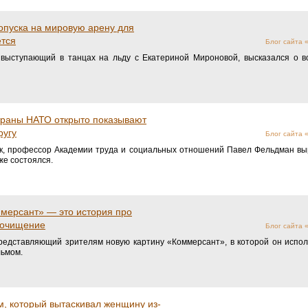
опуска на мировую арену для
ется
Блог сайта
, выступающий в танцах на льду с Екатериной Мироновой, высказался о 
траны НАТО открыто показывают
ругу
Блог сайта
ук, профессор Академии труда и социальных отношений Павел Фельдман вы
же состоялся.
ммерсант» — это история про
 очищение
Блог сайта
редставляющий зрителям новую картину «Коммерсант», в которой он испол
льмом.
м, который вытаскивал женщину из-