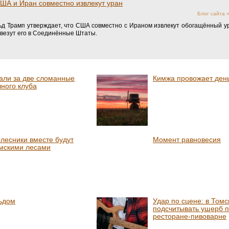
США и Иран совместно извлекут уран
Блог сайта
д Трамп утверждает, что США совместно с Ираном извлекут обогащённый у
ивезут его в Соединённые Штаты.
али за две сломанные
Кимжа провожает день
чного клуба
 лесники вместе будут
Момент равновесия
омскими лесами
ьдом
Удар по сцене: в Том
подсчитывать ущерб п
ресторане-пивоварне