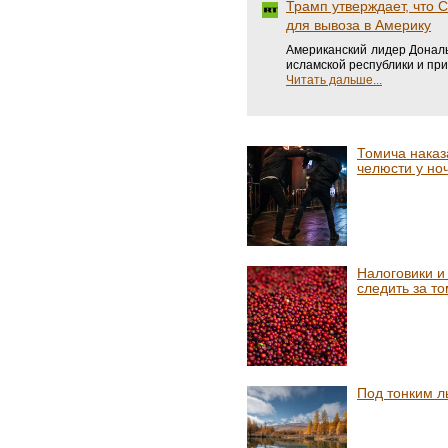
Трамп утверждает, что 
для вывоза в Америку
Американский лидер Дональ
исламской республики и пр
Читать дальше...
Томича наказ
челюсти у но
Налоговики и
следить за т
Под тонким л