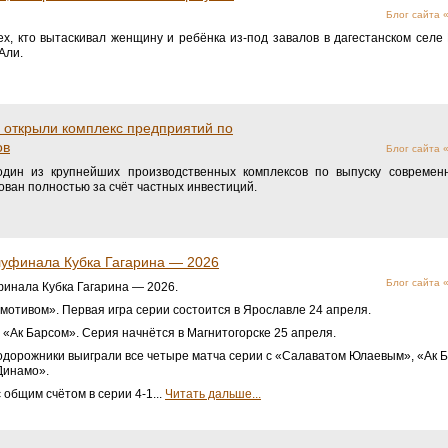
Блог сайта
ех, кто вытаскивал женщину и ребёнка из-под завалов в дагестанском селе
Али.
 открыли комплекс предприятий по
ов
Блог сайта
один из крупнейших производственных комплексов по выпуску современ
ован полностью за счёт частных инвестиций.
уфинала Кубка Гагарина — 2026
Блог сайта
инала Кубка Гагарина — 2026.
мотивом». Первая игра серии состоится в Ярославле 24 апреля.
 «Ак Барсом». Серия начнётся в Магнитогорске 25 апреля.
дорожники выиграли все четыре матча серии с «Салаватом Юлаевым», «Ак 
Динамо».
общим счётом в серии 4-1...
Читать дальше...