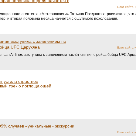
торая половина апреля начнётся с
я
Блог сайта
ационного агентства «Метеоновости» Татьяна Позднякова рассказала, что а
тер, и вторая половина месяца начнётся с ощутимого похолодания.
ания выступила с заявлением по
бойца UFC Царукяна
Блог сайта
ican Airlines выступила с заявлением насчёт снятия с рейса бойца UFC Арм
ыпустила страстное
овый трек о поглощающей
 99% случаев «уникальные» экскурсии
Блог сайта