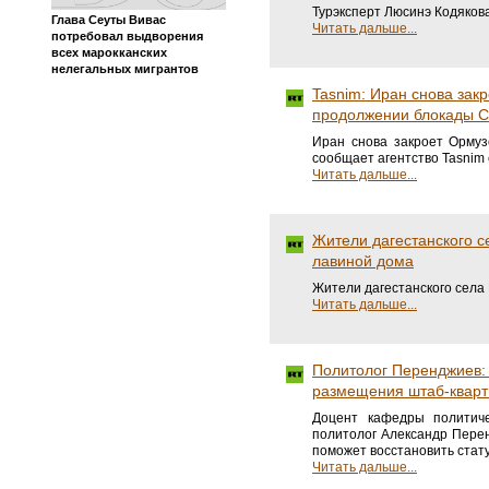
Турэксперт Люсинэ Кодякова
Глава Сеуты Вивас
Читать дальше...
потребовал выдворения
всех марокканских
нелегальных мигрантов
Tasnim: Иран снова зак
продолжении блокады 
Иран снова закроет Орму
сообщает агентство Tasnim
Читать дальше...
Жители дагестанского с
лавиной дома
Жители дагестанского села
Читать дальше...
Политолог Перенджиев:
размещения штаб-квар
Доцент кафедры политиче
политолог Александр Пере
поможет восстановить стату
Читать дальше...