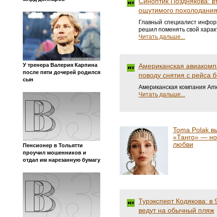
Синоптик Позднякова: в
ощутимого похолодани
Главный специалист информ
решил поменять свой харак
Читать дальше...
У тренера Валерия Карпина
Американская авиакомп
после пяти дочерей родился
поводу снятия с рейса 
сын
Американская компания Amer
Читать дальше...
Toma Polak в
«Танго» — н
любви
Пенсионер в Тольятти
проучил мошенников и
отдал им нарезанную бумагу
Турэксперт Кодякова: в
ведут на обычный пляж