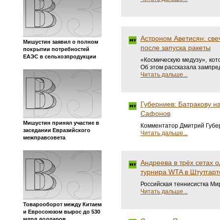
Астроном Аветисян: све
Мишустин заявил о полном
после запуска ракеты
покрытии потребностей
ЕАЭС в сельхозпродукции
«Космическую медузу», кот
Об этом рассказала зампре
Читать дальше...
Губерниев: Батракову на
Сафонов
Мишустин принял участие в
Комментатор Дмитрий Губер
заседании Евразийского
Читать дальше...
межправсовета
Андреева в трёх сетах 
турнира WTA в Штутгарт
Российская теннисистка Ми
Читать дальше...
Товарооборот между Китаем
и Евросоюзом вырос до 530
млрд долларов