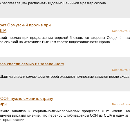
 рассказала, как распознать гидов-мошенников в разгар сезона.
роет Ормузский пролив при
США
Блог сайта
зский пролив при продолжении морской блокады со стороны Соединённых
 со ссылкой на источник в Высшем совете нацбезопасности Ирана.
ела спасли семью из заваленного
Блог сайта
 Шаитли спасли семью, дом которой оказался полностью завален после схода
 ООН нужно сменить страну
тиры
Блог сайта
ского анализа и социально-психологических процессов РЭУ имени Пл
нджиев выразил мнение, что перенос штаб-квартиры ООН из США в одну из
с организации.