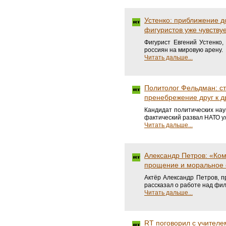
Устенко: приближение д
фигуристов уже чувству
Фигурист Евгений Устенко
россиян на мировую арену.
Читать дальше...
Политолог Фельдман: с
пренебрежение друг к д
Кандидат политических на
фактический развал НАТО у
Читать дальше...
Александр Петров: «Ко
прощение и моральное
Актёр Александр Петров, п
рассказал о работе над фи
Читать дальше...
RT поговорил с учителе