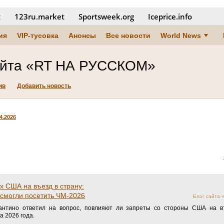
t
123ru.market
Sportsweek.org
Iceprice.info
ия
VIP-тусовка
Анонсы
Все новости
World News
айта «RT НА РУССКОМ»
ив
Добавить новость
4.2026
 США на въезд в страну:
 смогли посетить ЧМ-2026
Блог сайта
тино ответил на вопрос, повлияют ли запреты со стороны США на в
 2026 года.