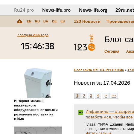
Ru24.pro
News‑life.pro
News‑life.org
29ru.ne
123 Новости
Происшеств
EN
RU
UA
DE
ES
7 августа 2026 года
Блог с
Сегодня
Арх
Блог сайта «RT НА РУССКОМ»
»
17.0
Новости за 17.04.2026
1
2
3
4
>
>>
Интернет-магазин
инженерного
оборудования: оптовые и
Инфантино — о запретах
розничные поставки на
позаботимся, чтобы все
tt46.ru
Глава ФИФА Джанни Инфан
посещение чемпионата мира
Читать дальше...