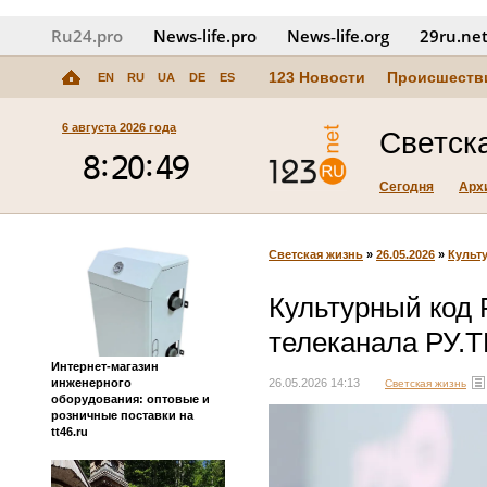
Ru24.pro
News‑life.pro
News‑life.org
29ru.ne
123 Новости
Происшеств
EN
RU
UA
DE
ES
6 августа 2026 года
Светск
Сегодня
Арх
Светская жизнь
»
26.05.2026
»
Культ
Культурный код
телеканала РУ.Т
Интернет-магазин
инженерного
26.05.2026 14:13
Светская жизнь
оборудования: оптовые и
розничные поставки на
tt46.ru