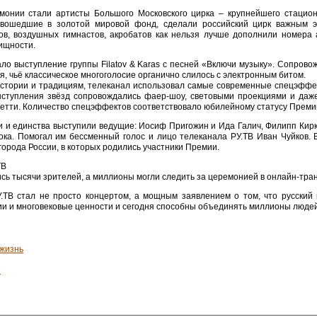
онии стали артисты Большого Московского цирка – крупнейшего стацион
 вошедшие в золотой мировой фонд, сделали российский цирк важным э
ов, воздушных гимнастов, акробатов как нельзя лучше дополнили номера 
ищности.
о выступление группы Filatov & Karas с песней «Включи музыку». Сопрово
, чьё классическое многоголосие органично слилось с электронным битом.
истории и традициям, телеканал использовал самые современные спецэффе
Выступления звёзд сопровождались фаер-шоу, световыми проекциями и да
етти. Количество спецэффектов соответствовало юбилейному статусу Преми
и и единства выступили ведущие: Иосиф Пригожин и Ида Галич, Филипп Кирк
ока. Помогал им бессменный голос и лицо телеканала РУ.ТВ Иван Чуйков.
города России, в которых родились участники Премии.
ТВ
сь тысячи зрителей, а миллионы могли следить за церемонией в онлайн-тран
ТВ стал не просто концертом, а мощным заявлением о том, что русский к
ции и многовековые ценности и сегодня способны объединять миллионы людей
 жизнь
6