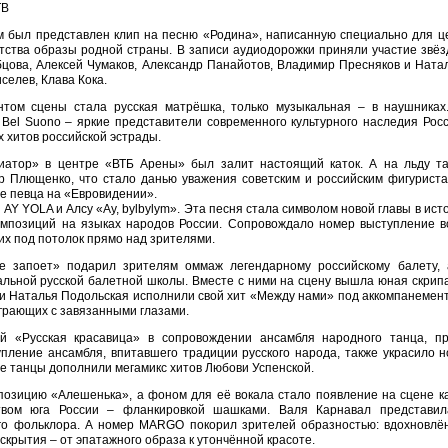
ТВ
ям был представлен клип на песню «Родина», написанную специально для 
тства образы родной страны. В записи аудиодорожки приняли участие звёз
бцова, Алексей Чумаков, Александр Панайотов, Владимир Пресняков и Ната
селев, Клава Кока.
том сцены стала русская матрёшка, только музыкальная – в наушника
Bel Suono – яркие представители современного культурного наследия Рос
 хитов российской эстрады.
атор» в центре «ВТБ Арены» был залит настоящий каток. А на льду т
р Плющенко, что стало данью уважения советским и российским фигуриста
е певца на «Евровидении».
Y YOLA и Алсу «Ay, bylbylym». Эта песня стала символом новой главы в ист
мпозиций на языках народов России. Сопровождало номер выступление в
их под потолок прямо над зрителями.
е запоет» подарил зрителям оммаж легендарному российскому балету,
льной русской балетной школы. Вместе с ними на сцену вышла юная скрип
и Наталья Подольская исполнили свой хит «Между нами» под аккомпанемент
играющих с завязанными глазами.
 «Русская красавица» в сопровождении ансамбля народного танца, пр
пление ансамбля, впитавшего традиции русского народа, также украсило 
е танцы дополнили мегамикс хитов Любови Успенской.
позицию «Алешенька», а фоном для её вокала стало появление на сцене к
твом юга России – фланкировкой шашками. Валя Карнавал представил
го фольклора. А номер MARGO покорил зрителей образностью: вдохновлё
скрытия – от эпатажного образа к утончённой красоте.