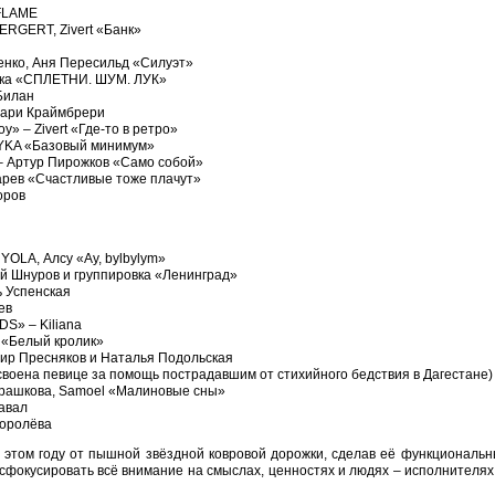
YFLAME
RGERT, Zivert «Банк»
нко, Аня Пересильд «Силуэт»
ока «СПЛЕТНИ. ШУМ. ЛУК»
Билан
Мари Краймбрери
» – Zivert «Где-то в ретро»
OYKA «Базовый минимум»
– Артур Пирожков «Само собой»
арев «Счастливые тоже плачут»
оров
OLA, Алсу «Ay, bylbylym»
й Шнуров и группировка «Ленинград»
 Успенская
ев
S» – Kiliana
 «Белый кролик»
ир Пресняков и Наталья Подольская
воена певице за помощь пострадавшим от стихийного бедствия в Дагестане)
арашкова, Samoel «Малиновые сны»
авал
Королёва
 этом году от пышной звёздной ковровой дорожки, сделав её функциональ
сфокусировать всё внимание на смыслах, ценностях и людях – исполнителях,