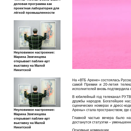
деловая программа как
проектная лаборатория для
лёгкой промышленности
Неуловимое настроение:
Марина Звягинцева
открывает паблик-арт
выставку на Малой
Никитской
На «ВТБ Арене» состоялась Русск
самой Премии и 20-летия телек
исполнителей вновь подтвердила с
В юбилейный год телеканал РУ.ТВ
дружбы народов. Богатейшее нас
сценических номерах и дресс-код
Неуловимое настроение:
Арены» стала пространством, где 
Марина Звягинцева
Главной частью вечера было на
открывает паблик-арт
достанутся статуэтки – уменьшенн
выставку на Малой
Никитской
Основные номинации