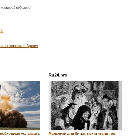
позицией редакции.
ой
ни на перевале Вршич
Ru24.pro
необходимо услышать
Мальчики для битья, похитители тел.