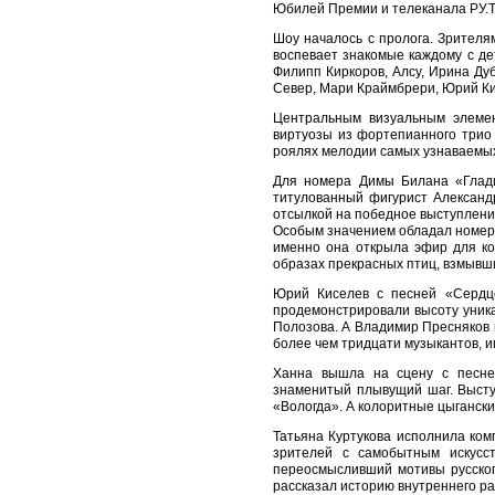
Юбилей Премии и телеканала РУ.
Шоу началось с пролога. Зрител
воспевает знакомые каждому с де
Филипп Киркоров, Алсу, Ирина Ду
Север, Мари Краймбрери, Юрий Ки
Центральным визуальным элемен
виртуозы из фортепианного трио 
роялях мелодии самых узнаваемых
Для номера Димы Билана «Глади
титулованный фигурист Александ
отсылкой на победное выступлени
Особым значением обладал номер A
именно она открыла эфир для ко
образах прекрасных птиц, взмывш
Юрий Киселев с песней «Сердц
продемонстрировали высоту уника
Полозова. А Владимир Пресняков 
более чем тридцати музыкантов, 
Ханна вышла на сцену с песней
знаменитый плывущий шаг. Высту
«Вологда». А колоритные цыгански
Татьяна Куртукова исполнила ком
зрителей с самобытным искусс
переосмысливший мотивы русско
рассказал историю внутреннего ра