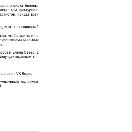
арного цирка Европы.
лементом культурного
артистов, придав всей
ждал этот грандиозный
кты, чтобы зрители не
же фонтанами мыльных
и.
оров и Елена Север, а
 Ведущие задавали тон
сляции в VK Видео.
ультурный код звучит
.