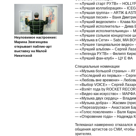
— «Лучший старт РУ.ТВ» – HOLL
— «Лучшая коллаборация» – ICEGE
— «Лучшая группа» – ARTIK & ASTI
— «Лучшая песня» – Ваня Дмитрие
— «Лучший видеоклип» – Клава К
— «Лучший исполнитель» – Дима 
— «Лучшая исполнительница» – 
— «Лучшее сольное концертное шоу
Неуловимое настроение:
— «Музыка в Сети» – Sabi, MIA B
Марина Звягинцева
— «Лучшее танцевальное видео» 
открывает паблик-арт
— «Лучший альбом» – Сергей Лаз
выставку на Малой
— «Легенда РУ.ТВ» – Филипп Кирк
Никитской
— «Лучший фан-клуб» – ЦУ Е ФА
Специальные номинации
— «Музыка большой страны» – AY Y
— «Последний из первых» – Серге
— «Любовь вне времени» – Любовь
— «Выбор VOICE» – Сергей Лазар
— «Взлёт года by ROCKET RECORD
— «Видео как искусство» – МАРФА
— «Музыка двух сердец» – Владим
— «Музыка добра» – Жасмин (прис
— «Перезагрузка» – Анастасия Б
— «Голос поколения» – Валя Карн
— «Откровение года» – Надежда 
Телеканал намеренно отказался в
общения артистов со СМИ, чтобы 
зрителях.