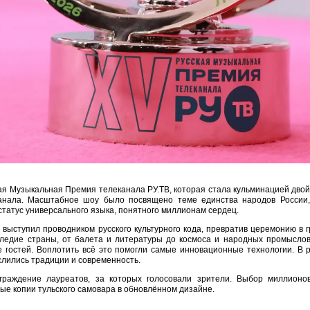
ая Музыкальная Премия телеканала РУ.ТВ, которая стала кульминацией двой
анала. Масштабное шоу было посвящено теме единства народов России,
татус универсального языка, понятного миллионам сердец.
 выступил проводником русского культурного кода, превратив церемонию в
ледие страны, от балета и литературы до космоса и народных промыслов,
е гостей. Воплотить всё это помогли самые инновационные технологии. В 
слились традиции и современность.
граждение лауреатов, за которых голосовали зрители. Выбор миллионо
ые копии тульского самовара в обновлённом дизайне.