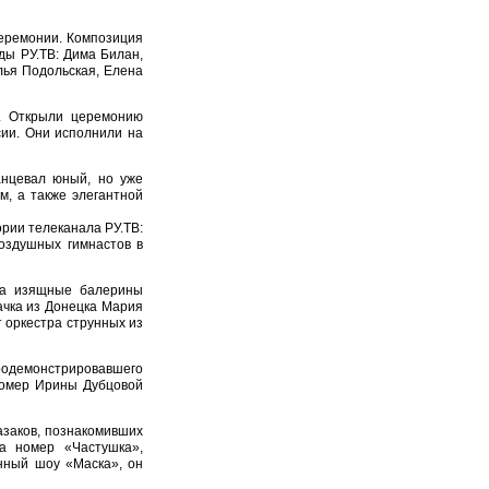
церемонии. Композиция
ды РУ.ТВ: Дима Билан,
лья Подольская, Елена
х. Открыли церемонию
сии. Они исполнили на
анцевал юный, но уже
м, а также элегантной
ории телеканала РУ.ТВ:
оздушных гимнастов в
 а изящные балерины
ачка из Донецка Мария
 оркестра струнных из
одемонстрировавшего
номер Ирины Дубцовой
азаков, познакомивших
а номер «Частушка»,
нный шоу «Маска», он