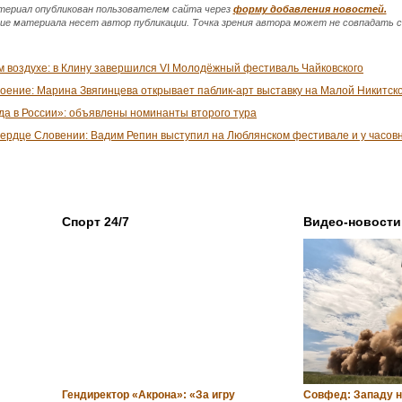
ериал опубликован пользователем сайта через
форму добавления новостей.
 материала несет автор публикации. Точка зрения автора может не совпадать с 
м воздухе: в Клину завершился VI Молодёжный фестиваль Чайковского
оение: Марина Звягинцева открывает паблик-арт выставку на Малой Никитск
да в России»: объявлены номинанты второго тура
 сердце Словении: Вадим Репин выступил на Люблянском фестивале и у часов
Спорт 24/7
Видео-новости
Гендиректор «Акрона»: «За игру
Совфед: Западу 