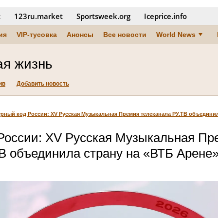
t
123ru.market
Sportsweek.org
Iceprice.info
ия
VIP-тусовка
Анонсы
Все новости
World News
ая жизнь
ив
Добавить новость
урный код России: XV Русская Музыкальная Премия телеканала РУ.ТВ объединил
 России: XV Русская Музыкальная Пр
В объединила страну на «ВТБ Арене