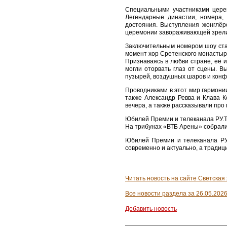
Специальными участниками церем
Легендарные династии, номера,
достояния. Выступления жонглёр
церемонии завораживающей зрел
Заключительным номером шоу стал
момент хор Сретенского монастыря
Признаваясь в любви стране, её 
могли оторвать глаз от сцены. 
пузырей, воздушных шаров и конф
Проводниками в этот мир гармони
также Александр Ревва и Клава К
вечера, а также рассказывали про 
Юбилей Премии и телеканала РУ.
На трибунах «ВТБ Арены» собрали
Юбилей Премии и телеканала РУ.
современно и актуально, а тради
Читать новость на сайте Светская
Все новости раздела за 26.05.202
Добавить новость