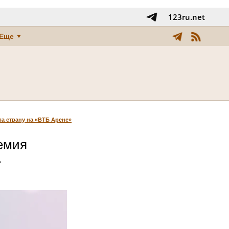
123ru.net
Еще
а страну на «ВТБ Арене»
емия
»