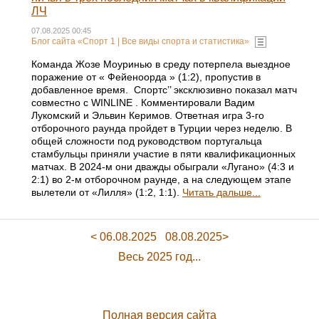
ЛЧ
07.08.2025 00:45
Блог сайта «Спорт 1 | Все виды спорта и статистика»
Команда Жозе Моуринью в среду потерпела выездное
поражение от « Фейеноорда » (1:2), пропустив в
добавленное время. Спортс’’ эксклюзивно показал матч
совместно с WINLINE . Комментировали Вадим
Лукомский и Эльвин Керимов. Ответная игра 3-го
отборочного раунда пройдет в Турции через неделю. В
общей сложности под руководством португальца
стамбульцы приняли участие в пяти квалификационных
матчах. В 2024-м они дважды обыграли «Лугано» (4:3 и
2:1) во 2-м отборочном раунде, а на следующем этапе
вылетели от «Лилля» (1:2, 1:1).
Читать дальше...
< 06.08.2025
08.08.2025>
Весь 2025 год...
Полная версия сайта