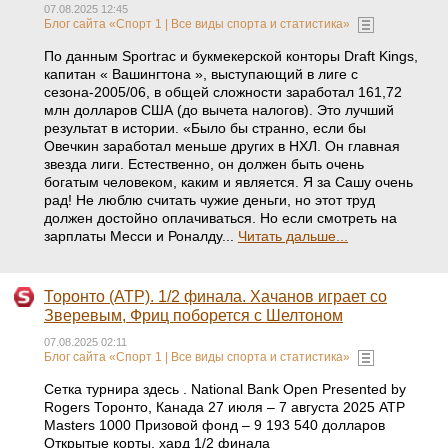
07.08.2025 12:45
Блог сайта «Спорт 1 | Все виды спорта и статистика»
По данным Sportrac и букмекерской конторы Draft Kings,
капитан « Вашингтона », выступающий в лиге с
сезона-2005/06, в общей сложности заработал 161,72
млн долларов США (до вычета налогов). Это лучший
результат в истории. «Было бы странно, если бы
Овечкин заработал меньше других в НХЛ. Он главная
звезда лиги. Естественно, он должен быть очень
богатым человеком, каким и является. Я за Сашу очень
рад! Не люблю считать чужие деньги, но этот труд
должен достойно оплачиваться. Но если смотреть на
зарплаты Месси и Роналду...
Читать дальше...
Торонто (ATP). 1/2 финала. Хачанов играет со
Зверевым, Фриц поборется с Шелтоном
07.08.2025 02:11
Блог сайта «Спорт 1 | Все виды спорта и статистика»
Сетка турнира здесь . National Bank Open Presented by
Rogers Торонто, Канада 27 июля – 7 августа 2025 ATP
Masters 1000 Призовой фонд – 9 193 540 долларов
Открытые корты, хард 1/2 финала