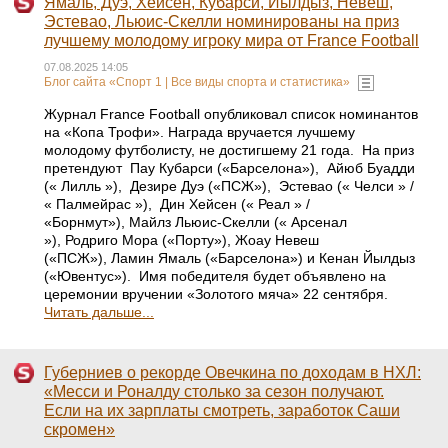
Ямаль, Дуэ, Хейсен, Кубарси, Йылдыз, Невеш,
Эстевао, Льюис-Скелли номинированы на приз
лучшему молодому игроку мира от France Football
07.08.2025 14:05
Блог сайта «Спорт 1 | Все виды спорта и статистика»
Журнал France Football опубликовал список номинантов
на «Копа Трофи». Награда вручается лучшему
молодому футболисту, не достигшему 21 года. На приз
претендуют Пау Кубарси («Барселона»), Айюб Буадди
(« Лилль »), Дезире Дуэ («ПСЖ»), Эстевао (« Челси » /
« Палмейрас »), Дин Хейсен (« Реал » /
«Борнмут»), Майлз Льюис-Скелли (« Арсенал
»), Родриго Мора («Порту»), Жоау Невеш
(«ПСЖ»), Ламин Ямаль («Барселона») и Кенан Йылдыз
(«Ювентус»). Имя победителя будет объявлено на
церемонии вручении «Золотого мяча» 22 сентября.
Читать дальше...
Губерниев о рекорде Овечкина по доходам в НХЛ:
«Месси и Роналду столько за сезон получают.
Если на их зарплаты смотреть, заработок Саши
скромен»