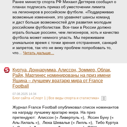
Ранее министр спорта РФ Михаил Дегтярев сообщил о
планах подписать приказ об ужесточении лимита
на легионеров в российском футболе. «Поддерживаю
возможные изменения, это уравняет шансы команд
и даст больше возможностей для развития молодым
российским футболистам. Все‑таки в России должно
играть больше россиян, чем легионеров, хоть и качество
футбола может немного упасть. Мы переживаем
уникальное время с точки зрения отстранения, санкций
и запретов, так что не вижу проблем попробовать то,
что...
Читать дальше...
Куртуа, Доннарумма, Алиссон, Зоммер, Облак,
Райя, Мартинес номинированы на приз имени
Яшина – лучшему вратарю мира от France
Football
07.08.2025 14:34
Блог сайта «Спорт 1 | Все виды спорта и статистика»
Журнал France Football опубликовал список номинантов
на награду лучшему вратарю мира. На приз
претендуют: Алиссон (« Ливерпуль »), Яссин Буну («
Аль-Хилаль »), Люка Шевалье (« Лилль »), Тибо Куртуа