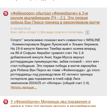
«Фейеноорд» обыграл «Фенербахче» в 3-м
раунде квалификации ЛЧ – 2:1. Это первая
победа Ван Перси-тренера в еврокубковом матче
07.08.2025 00:45
Блог сайта «Спорт 1 | Все виды спорта и статистика»
Спортс’’ эксклюзивно показал матч совместно с WINLINE
. Комментировали Вадим Лукомский и Эльвин Керимов.
На 19-й минуте Квинтен Тимбер вывел хозяев вперед,
на 86-й Софьян Амрабат сравнял счет. На 1-й
добавленной минуте Анис Хадж-Мусса вернул
роттердамцам преимущество, забив головой – этот мяч
стал победным. Это первая победа в матче еврокубка
для Робина Ван Перси во главе «Фейеноорда»: до этого
роттердамцы под руководством 42-летнего тренера
потерпели два поражения в плей-офф Лиги
чемпионов-2024/25 от «Интера» (общий счет 1:4).
Читать дальше...
У «Фенербахче» Моуринью два поражения и
ничья в трех последних матчах в квалификации