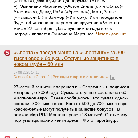
(« Реал »), Джанлуиджи Доннарумма (« ПСЖ
»), Эмилиано Мартинес («Астон Вилла»), Ян Облак («
Атлетико »), Давид Райя («Арсенал»), Матц Зельс
(«Ньюкасл»), Ян Зоммер («Интер»), Имя победителя
будет объявлено на церемонии вручении «Золотого
мяча» 22 сентября. Действующим обладателем
награды является Эмилиано Мартинес.
Читать дальше...
«Спартак» продал Мангаша «Спортингу» за 300
тысяч евро и бонусы. Отступные защитника в
новом клубе – 60 млн
07.08.2025 14:13
Блог сайта «Спорт 1 | Все виды спорта и статистика»
27-летний защитник перешел в « Спортинг » и подписал
контракт до 2029 года. Сумма отступных составляет 60
миллионов евро. Ранее сообщалось , что сумма сделки
составит 300 тысяч евро. Еще от 500 до 700 тысяч евро
красно-белые могут получить в качестве бонусов. В
рамках Мир РПЛ Мангаш провел 13 матчей. Статистику
португальца можно найти здесь . Фото: sporting.pt