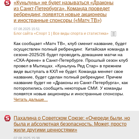
«Куньлунь» не будет называться «Драконы
из Санкт-Петербурга». Команда проведет
ребрендинг, появятся новые акционеры
и иностранные спонсоры («Матч ТВ»)
07.08.2025 15:51
Блог сайта «Спорт 1 | Все виды спорта и статистика»
Как сообщает «Матч ТВ», клуб сменит название, будет
осуществлен полный ребрендинг. Китайская команда в
сезоне-2025/26 будет проводить домашние матчи на
«СКА-Арене» в Санкт-Петербурге. Прошлый сезон клуб
провел в Мытищах. «Куньлунь Ред Стар» в прежнем
виде выступать в КХЛ не будет. Команда меняет свое
название, будет сделан полный ребрендинг. Причем
название будет не «Драконы из Санкт-Петербурга», как
поторопились сообщить некоторые СМИ. У команды
появятся новые акционеры и иностранные спонсоры.
Читать дальше...
Пахалина о Советском Союзе: «Очереди были, но
была и абсолютная безопасность. Может, просто
жили другими ценностями»
07.08.2025 15:38