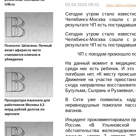
tt46.ru
03.04.2026 09:01
Блог сайта ««Стар
Сегодня утром стало известн
Челябинск-Москва сошли с р
результате ЧП есть пострадавши
Сегодня утром стало известн
Челябинск-Москва сошли с р
результате ЧП есть пострадавши
Психолог Шпагина: Личный
визит афериста часто
ЧП с поездом произошло п
становится ключом в
убеждении
На данный момент в медицинс
среди них есть ребенок. И это
погибших нет. «К месту происш
Движение на участке приостан
схода направлены восстановите
Бугульма, Сызрань и Рузаевка»,
В Сети уже появились ка
Прокуратура взыскала для
неравнодушные помогали пасс
работников Москвы 4,3
млрд рублей долгов по
вагонов.
зарплате
Инцидент прокомментировали пр
России. «В Ульяновской 
обстоятельства железнодорож
данным, утром 3 апреля 202