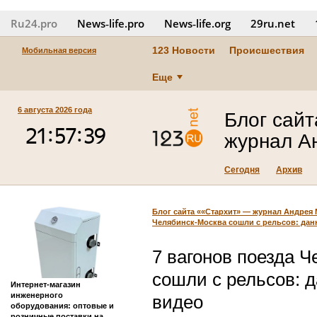
Ru24.pro
News‑life.pro
News‑life.org
29ru.net
123 Новости
Происшествия
Мобильная версия
Еще
6 августа 2026 года
Блог сай
журнал А
Сегодня
Архив
Блог сайта ««Стархит» — журнал Андрея
Челябинск-Москва сошли с рельсов: дан
7 вагонов поезда 
сошли с рельсов: д
Интернет-магазин
инженерного
видео
оборудования: оптовые и
розничные поставки на