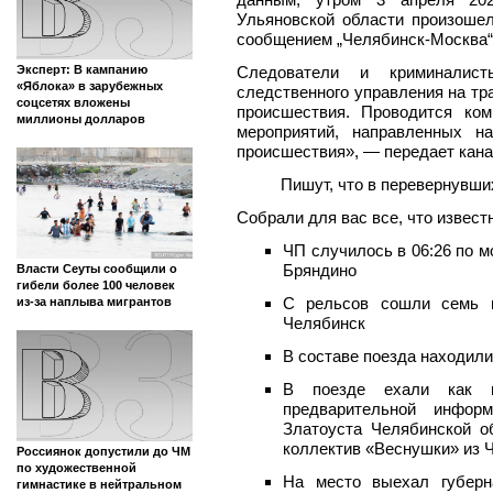
Ульяновской области произошел
сообщением „Челябинск-Москва“
Следователи и криминалисты
Эксперт: В кампанию
«Яблока» в зарубежных
следственного управления на тр
соцсетях вложены
происшествия. Проводится ко
миллионы долларов
мероприятий, направленных н
происшествия», — передает кан
Пишут, что в перевернувши
Собрали для вас все, что известн
ЧП случилось в 06:26 по м
Бряндино
Власти Сеуты сообщили о
гибели более 100 человек
С рельсов сошли семь
из-за наплыва мигрантов
Челябинск
В составе поезда находили
В поезде ехали как 
предварительной инфор
Златоуста Челябинской о
коллектив «Веснушки» из 
Россиянок допустили до ЧМ
по художественной
На место выехал губерн
гимнастике в нейтральном