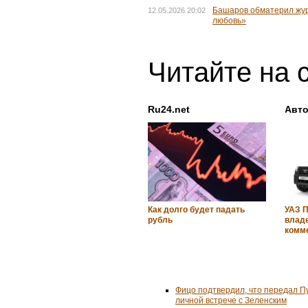
Башаров обматерил жур
12.05.2026 20:02
любовь»
Читайте на 
Ru24.net
Авто
Как долго будет падать
УАЗ 
рубль
влад
комм
Фицо подтвердил, что передал П
личной встрече с Зеленским