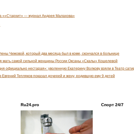
йта ««Стархит» — журнал Андрея Малахова»
6
ены Чижовой, который два месяца был в коме, скончался в больнице
я мать самой сильной женщины России Оксаны «Скалы» Кошелевой
дня официально нестарая»: уволенную Екатерину Волкову взяли в Театр сат
 Евгений Тепляков показал дочерей и жену, родившую ему 9 детей
Ru24.pro
Спорт 24/7