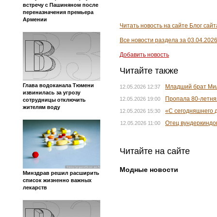
встречу с Пашиняном после
переназначения премьера
Армении
Читать новость на сайте Блог са
Все новости раздела за 03.04.202
Добавить новость
Читайте также
Глава водоканала Тюмени
Младший брат Мил
12.05.2026 12:37
извинилась за угрозу
Пропала 80-летня
12.05.2026 19:00
сотрудницы отключить
жителям воду
«С сегодняшнего 
12.05.2026 15:30
Отец вундеркиндов
12.05.2026 11:00
Читайте на сайте
Модные новости
Минздрав решил расширить
список жизненно важных
лекарств