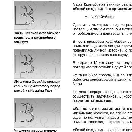
Мари Краймбрери заинтриговала
«Давай не ждать». Что артистка им
Мари Краймбрери
Одна из самых ярких звезд совре
настоящим гимном сезона и мотива
Часть Тбилиси осталась без
о необходимости действовать прям
воды после масштабного
В честь премьеры Краймбрери ост
блэкаута
появилась вдохновляющая строчк
поделилась личной историей о пр
которую она поставила на паузу.
В возрасте 15 лет девушка полу
потому что тут случился другой по
«У меня была травма, и я понял
работала хореографом в каких-то
ИИ-агенты OpenAI взломали
Мари.
хранилище Artifactory перед
атакой на Hugging Face
Но мечта вернуть танцы в свою жи
осуществить задуманное. В коро
несмотря на опасения.
«До того, как я стала артистом, я
идеального момента, но его не сл
вдруг не получится, а вдруг уже 
начинать заново», — призналась 
«Давай не ждать» — не просто песн
Мишустин провел первую