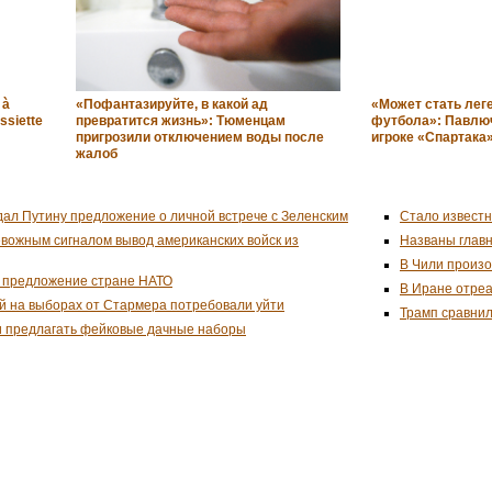
 à
«Пофантазируйте, в какой ад
«Может стать лег
assiette
превратится жизнь»: Тюменцам
футбола»: Павлю
пригрозили отключением воды после
игроке «Спартака
жалоб
дал Путину предложение о личной встрече с Зеленским
Стало известн
евожным сигналом вывод американских войск из
Названы глав
В Чили произо
 предложение стране НАТО
В Иране отреа
й на выборах от Стармера потребовали уйти
Трамп сравнил
и предлагать фейковые дачные наборы