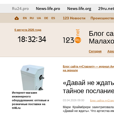
Ru24.pro
News‑life.pro
News‑life.org
29ru.ne
123 Новости
Происшеств
EN
RU
UA
DE
ES
6 августа 2026 года
Блог с
Малахо
Сегодня
Арх
Блог сайта ««Стархит» — журнал А
на зеркале
«Давай не ждат
тайное послание
Интернет-магазин
инженерного
оборудования: оптовые и
03.04.2026 09:00
Блог сайта ««Ста
розничные поставки на
Мари Краймбрери заинтриговала
tt46.ru
«Давай не ждать». Что артистка им