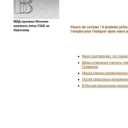
МИД призвал Японию
признать вину США за
Fleurs de cerisier : 6 produits prêts
Хиросиму
l'emploi pour l'intégrer dans notre 
Фицо подтвердил, что пере
Мерц отказался считать тр
Германии
Минск сделал неожиданное
После серьезных поражени
В России мошенники начал