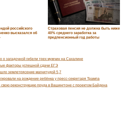
ендой российского
Страховая пенсия не должна быть ниже
ченко высказался об
40% среднего заработка за
»
предпенсионный год работы
о о загадочной гибели трех мужчин на Сахалине
ные факторы успешной сдачи ЕГЭ
шло землетрясение магнитудой 5,7
гировали на рождение ребёнка у пресс-секретаря Трампа
 свою реконструкцию пруда в Вашингтоне с проектом Байдена