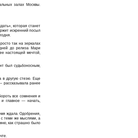
альных залах Москвы.
дать», которая станет
ержит искренний посыл
годня.
росто так на зеркалах
 дней до релиза Мари
 ее настоящей мечтой,
ент был судьбоносным,
а в другую стезю. Еще
 — рассказывала ранее
бороть все сомнения и
 и главное — начать,
ремя ждала. Одобрения,
 с теми же мыслями, а
омню, как страшно было
чте.