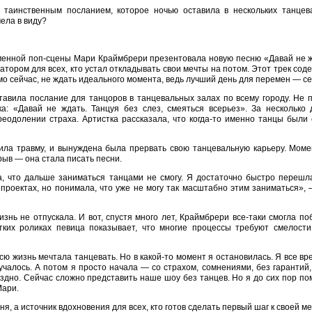
 таинственным посланием, которое ночью оставила в нескольких танцев
ела в виду?
менной поп-сцены Мари Краймбрери презентовала новую песню «Давай не ж
тором для всех, кто устал откладывать свои мечты на потом. Этот трек сод
о сейчас, не ждать идеального момента, ведь лучший день для перемен — се
авила послание для танцоров в танцевальных залах по всему городу. Не п
а: «Давай не ждать. Танцуя без слез, смеяться всерьез». За несколько
еодолении страха. Артистка рассказала, что когда-то именно танцы были
чила травму, и вынуждена была прервать свою танцевальную карьеру. Мом
рыв — она стала писать песни.
а, что дальше заниматься танцами не смогу. Я достаточно быстро перешл
 проектах, но понимала, что уже не могу так масштабно этим заниматься»,
знь не отпускала. И вот, спустя много лет, Краймбрери все-таки смогла по
тких роликах певица показывает, что многие процессы требуют смелости
 всю жизнь мечтала танцевать. Но в какой-то момент я остановилась. Я все в
учалось. А потом я просто начала — со страхом, сомнениями, без гарантий,
поздно. Сейчас сложно представить наше шоу без танцев. Но я до сих пор п
Мари.
я, а источник вдохновения для всех, кто готов сделать первый шаг к своей ме