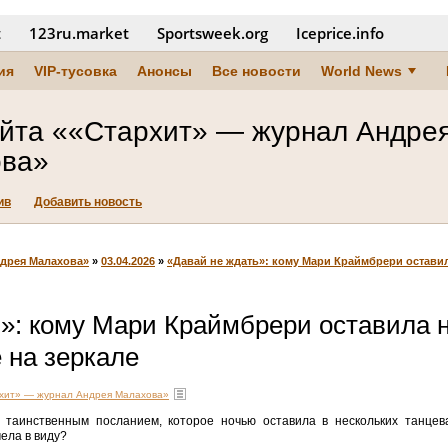
t
123ru.market
Sportsweek.org
Iceprice.info
ия
VIP-тусовка
Анонсы
Все новости
World News
айта ««Стархит» — журнал Андре
ва»
ив
Добавить новость
ндрея Малахова»
»
03.04.2026
»
«Давай не ждать»: кому Мари Краймбрери остави
ь»: кому Мари Краймбрери оставила 
 на зеркале
рхит» — журнал Андрея Малахова»
 таинственным посланием, которое ночью оставила в нескольких танцев
ела в виду?