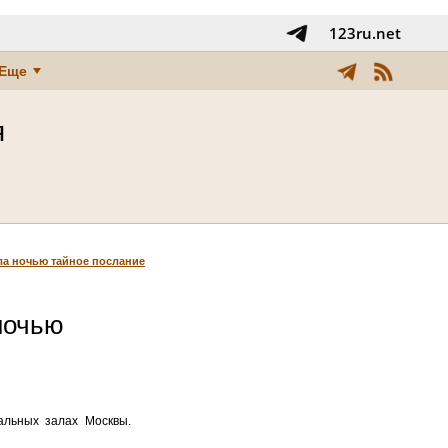
123ru.net
Еще
я
ла ночью тайное послание
ночью
альных залах Москвы.