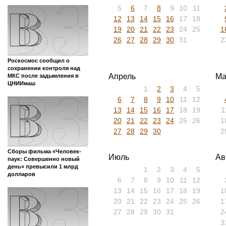
5
6
7
8
9
10
11
12
13
14
15
16
17
18
19
20
21
22
23
24
25
1
26
27
28
29
30
31
2
Роскосмос сообщил о
сохранении контроля над
Апрель
Ма
МКС после задымления в
ЦНИИмаш
1
2
3
4
5
6
7
8
9
10
11
12
13
14
15
16
17
18
19
1
20
21
22
23
24
25
26
1
27
28
29
30
2
Сборы фильма «Человек-
Июль
Ав
паук: Совершенно новый
день» превысили 1 млрд
1
2
3
4
5
долларов
6
7
8
9
10
11
12
13
14
15
16
17
18
19
1
20
21
22
23
24
25
26
1
27
28
29
30
31
2
3