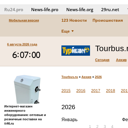
Ru24.pro
News‑life.pro
News‑life.org
29ru.net
123 Новости
Происшествия
Мобильная версия
Еще
6 августа 2026 года
Tourbus.
Сегодня
Архив
Tourbus.ru
»
Архив
»
2026
2015
2016
2017
2018
201
2026
Интернет-магазин
инженерного
оборудования: оптовые и
Январь
Фе
розничные поставки на
tt46.ru
1
2
3
4