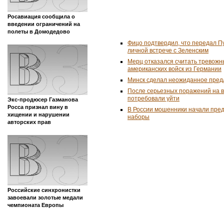
Росавиация сообщила о
введении ограничений на
полеты в Домодедово
Фицо подтвердил, что передал П
личной встрече с Зеленским
Мерц отказался считать тревожн
американских войск из Германии
Минск сделал неожиданное пред
После серьезных поражений на 
потребовали уйти
Экс-продюсер Газманова
Росса признал вину в
В России мошенники начали пре
хищении и нарушении
наборы
авторских прав
Российские синхронистки
завоевали золотые медали
чемпионата Европы