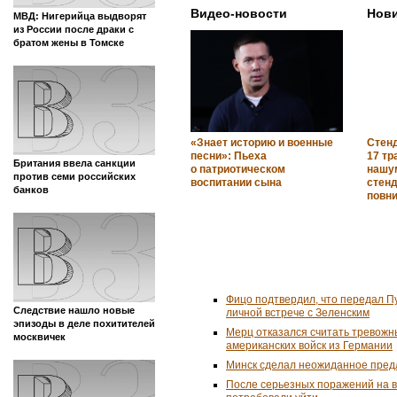
Видео-новости
Нови
МВД: Нигерийца выдворят
из России после драки с
братом жены в Томске
«Знает историю и военные
Стен
песни»: Пьеха
17 тр
Британия ввела санкции
о патриотическом
нашу
против семи российских
воспитании сына
стенд
банков
повн
Фицо подтвердил, что передал П
Следствие нашло новые
личной встрече с Зеленским
эпизоды в деле похитителей
Мерц отказался считать тревожн
москвичек
американских войск из Германии
Минск сделал неожиданное пред
После серьезных поражений на 