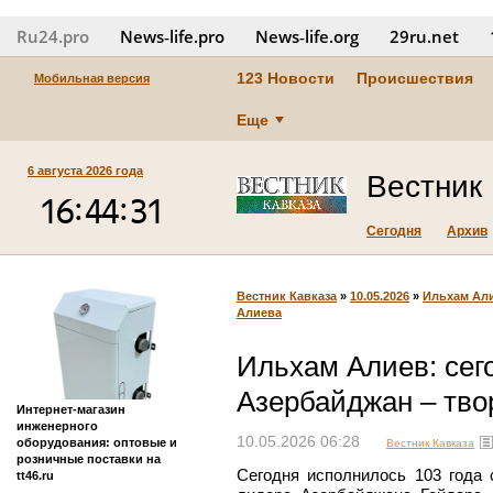
Ru24.pro
News‑life.pro
News‑life.org
29ru.net
123 Новости
Происшествия
Мобильная версия
Еще
6 августа 2026 года
Вестник
Сегодня
Архив
Вестник Кавказа
»
10.05.2026
»
Ильхам Али
Алиева
Ильхам Алиев: се
Азербайджан – тво
Интернет-магазин
инженерного
10.05.2026 06:28
оборудования: оптовые и
Вестник Кавказа
розничные поставки на
Сегодня исполнилось 103 года
tt46.ru