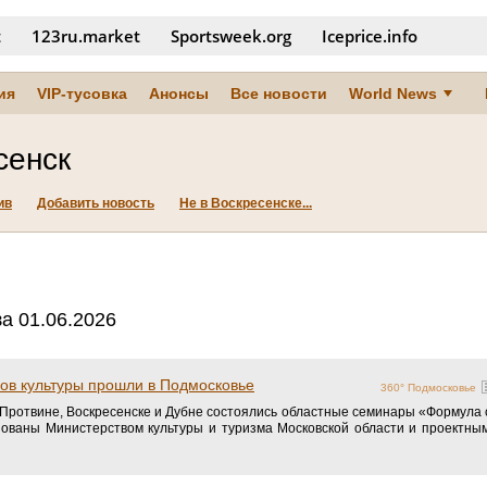
t
123ru.market
Sportsweek.org
Iceprice.info
ия
VIP-тусовка
Анонсы
Все новости
World News
сенск
ив
Добавить новость
Не в Воскресенске...
а 01.06.2026
ов культуры прошли в Подмосковье
360° Подмосковье
, Протвине, Воскресенске и Дубне состоялись областные семинары «Формула 
ованы Министерством культуры и туризма Московской области и проектны