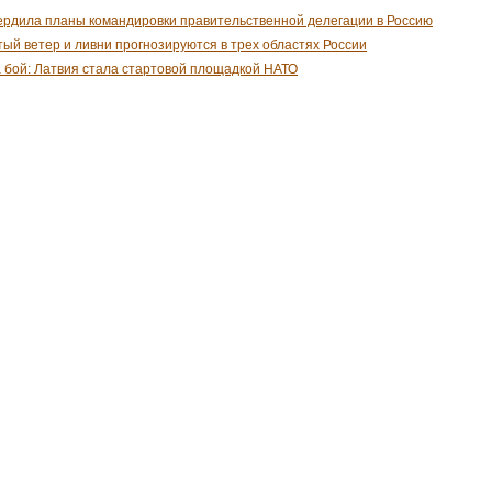
рдила планы командировки правительственной делегации в Россию
ый ветер и ливни прогнозируются в трех областях России
а бой: Латвия стала стартовой площадкой НАТО