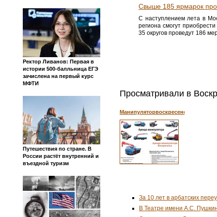
Свыше 185 ярмарок про
С наступлением лета в Мос
региона смогут приобрест
35 округов проведут 186 ме
Ректор Ливанов: Первая в
истории 500-балльница ЕГЭ
зачислена на первый курс
МФТИ
Просматривали в Воскр
Манипуляторвоскресенск.рф
Путешествия по стране. В
России растёт внутренний и
въездной туризм
За 10 лет в арбатских пере
В Театре имени А.С. Пушки