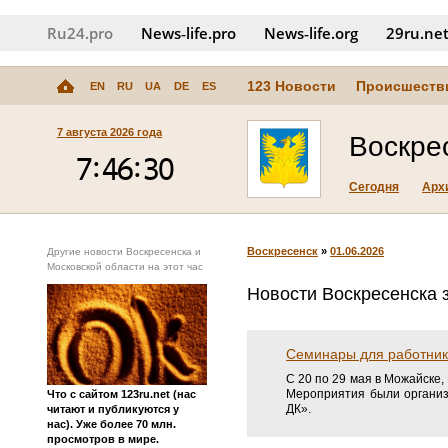
Ru24.pro
News‑life.pro
News‑life.org
29ru.ne
123 Новости
Происшеств
EN
RU
UA
DE
ES
7 августа 2026 года
Воскре
Сегодня
Арх
Воскресенск
»
01.06.2026
Другие новости Воскресенска и
Московской области на этот час
Новости Воскресенска з
Семинары для работник
С 20 по 29 мая в Можайске
Мероприятия были организ
Что с сайтом 123ru.net (нас
ДК».
читают и публикуются у
нас). Уже более 70 млн.
просмотров в мире.