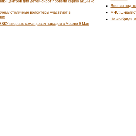
ники центров для детей-сирот провели серию акций ко
Япония подтве
почему столичные волонтеры участвуют в
МЧС: шквалист
иях
Не «гибрид», 
ВВКУ впервые командовал парадом в Москве 9 Мая