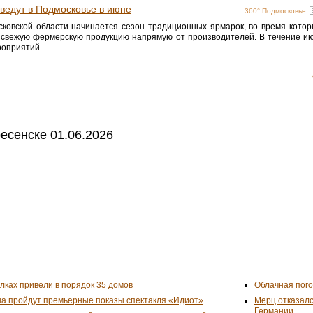
ведут в Подмосковье в июне
360° Подмосковье
ковской области начинается сезон традиционных ярмарок, во время котор
и свежую фермерскую продукцию напрямую от производителей. В течение и
роприятий.
есенске 01.06.2026
улках привели в порядок 35 домов
Облачная пого
на пройдут премьерные показы спектакля «Идиот»
Мерц отказалс
Германии