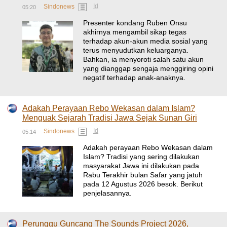
Id
Sindonews
05:20
Presenter kondang Ruben Onsu
akhirnya mengambil sikap tegas
terhadap akun-akun media sosial yang
terus menyudutkan keluarganya.
Bahkan, ia menyoroti salah satu akun
yang dianggap sengaja menggiring opini
negatif terhadap anak-anaknya.
Adakah Perayaan Rebo Wekasan dalam Islam?
Menguak Sejarah Tradisi Jawa Sejak Sunan Giri
Id
Sindonews
05:14
Adakah perayaan Rebo Wekasan dalam
Islam? Tradisi yang sering dilakukan
masyarakat Jawa ini dilakukan pada
Rabu Terakhir bulan Safar yang jatuh
pada 12 Agustus 2026 besok. Berikut
penjelasannya.
Perunggu Guncang The Sounds Project 2026,