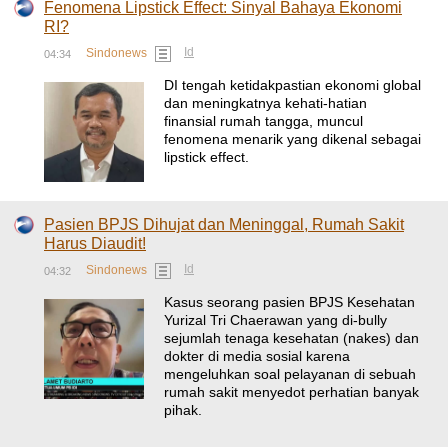
Fenomena Lipstick Effect: Sinyal Bahaya Ekonomi
RI?
Id
Sindonews
04:34
DI tengah ketidakpastian ekonomi global
dan meningkatnya kehati-hatian
finansial rumah tangga, muncul
fenomena menarik yang dikenal sebagai
lipstick effect.
Pasien BPJS Dihujat dan Meninggal, Rumah Sakit
Harus Diaudit!
Id
Sindonews
04:32
Kasus seorang pasien BPJS Kesehatan
Yurizal Tri Chaerawan yang di-bully
sejumlah tenaga kesehatan (nakes) dan
dokter di media sosial karena
mengeluhkan soal pelayanan di sebuah
rumah sakit menyedot perhatian banyak
pihak.