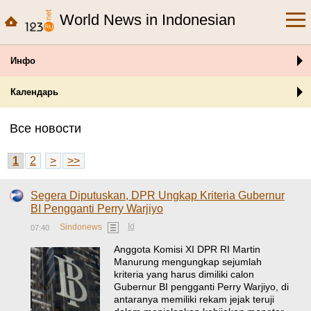
World News in Indonesian
Инфо
Календарь
Все новости
1
2
>
>>
Segera Diputuskan, DPR Ungkap Kriteria Gubernur
BI Pengganti Perry Warjiyo
Id
Sindonews
07:40
Anggota Komisi XI DPR RI Martin
Manurung mengungkap sejumlah
kriteria yang harus dimiliki calon
Gubernur BI pengganti Perry Warjiyo, di
antaranya memiliki rekam jejak teruji