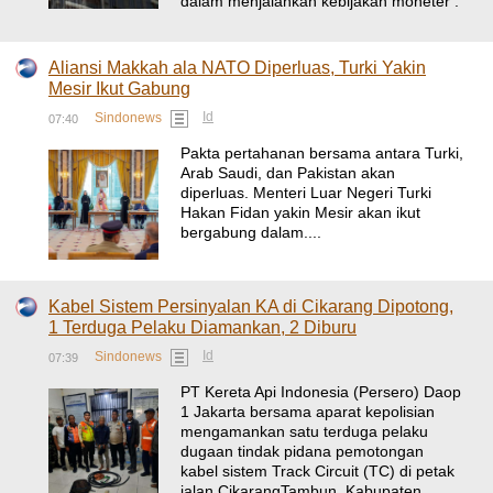
dalam menjalankan kebijakan moneter .
Aliansi Makkah ala NATO Diperluas, Turki Yakin
Mesir Ikut Gabung
Id
Sindonews
07:40
Pakta pertahanan bersama antara Turki,
Arab Saudi, dan Pakistan akan
diperluas. Menteri Luar Negeri Turki
Hakan Fidan yakin Mesir akan ikut
bergabung dalam....
Kabel Sistem Persinyalan KA di Cikarang Dipotong,
1 Terduga Pelaku Diamankan, 2 Diburu
Id
Sindonews
07:39
PT Kereta Api Indonesia (Persero) Daop
1 Jakarta bersama aparat kepolisian
mengamankan satu terduga pelaku
dugaan tindak pidana pemotongan
kabel sistem Track Circuit (TC) di petak
jalan CikarangTambun, Kabupaten